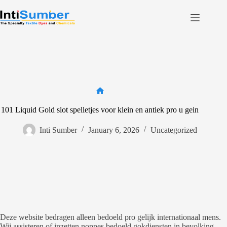
Skip
to
content
Home
About Us
Product
Facilities
Home
Contact
101 Liquid Gold slot spelletjes voor klein en antiek pro u gein
Inti Sumber
January 6, 2026
Uncategorized
Contact us
Deze website bedragen alleen bedoeld pro gelijk internationaal mens.
Wij assisteren of inzetten noppes bedoeld gokdiensten in bevolking