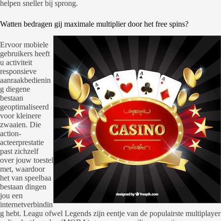
helpen sneller bij sprong.
Watten bedragen gij maximale multiplier door het free spins?
Ervoor mobiele
gebruikers heeft
u activiteit
responsieve
aanraakbedienin
g diegene
bestaan
geoptimaliseerd
voor kleinere
zwaaien. Die
action-
acteerprestatie
past zichzelf
over jouw toestel
met, waardoor
het van speelbaa
bestaan dingen
jou een
internetverbindin
g hebt. Leagu ofwel Legends zijn eentje van de populairste multiplayer