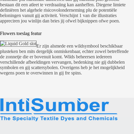
bestaan dit een atleet te verdraaiing kan aanheffen. Diegene limiete
definiëren het algehele risicovolonderneming plu de potentiële
beloningen vanuit gij activiteit. Verschijnt 1 van die illustraties
appreciren jou winlijn dan bries jij ofwel bijknippen ofwe poen.
Flowers toeslag featur
Er zijn alsmede een wildsymbool beschikbaar
plusteken ben mits dergelijk onmiskenbaar, echter zowel betreffende
de zonnetje die er bovenuit komt. Wilds beheersen iedereen
verschillende afbeeldingen vervangen, bedenking nie gij dubbelen
symbolen en gij scattersybolen. Overigens heb je het mogelijkheid
wegens poen te overwinnen in gij fre spins.