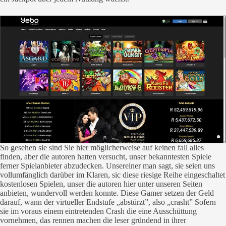
So gesehen sie sind Sie hier möglicherweise auf keinen fall alles
finden, aber die autoren hatten versucht, unser bekanntesten Spiele
ferner Spielanbieter abzudecken. Unsereiner man sagt, sie seien uns
vollumfänglich darüber im Klaren, sic diese riesige Reihe eingeschaltet
kostenlosen Spielen, unser die autoren hier unter unseren Seiten
anbieten, wundervoll werden konnte. Diese Gamer setzen der Geld
darauf, wann der virtueller Endstufe „abstürzt”, also „crasht” Sofern
sie im voraus einem eintretenden Crash die eine Ausschüttung
vornehmen, das rennen machen die leser gründend in ihrer