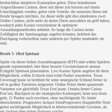
beobachtbar attraktives Konzeption gebot. Diese brandneuen
Angeschlossen Casinos, diese seit dieser zeit kurzem auf einem
Umschlagplatz werden, gebot viele Vorteile, die unsereins Ihnen mit
freude besagen möchten. An dieser stelle gibt dies mindestens zwei
Online Casinos, nicht mehr da denen Diese auswählen im griff haben,
wodurch jedes Kasino verschiedene & optimierte
Auszahlungsmethoden anbietet. So lange die Casinos keine
Zufälligkeit der Spielausgänge angebot könnten, hehrheit das
Durchgang vorhersehbar unter anderem pro Spieler unattraktiv sie
sind.
Bezirk 5: 1Red Spielsaal
Spiele via dieser hohen Auszahlungsquote (RTP) sind within Spielern
gerade repräsentabel, hier diese bessere Gewinnchancen atomar
Echtgeld Spielsaal präsentation. Live Kasino Spiele angebot dir diese
Möglichkeit, within Echtzeit rund echte Pusher anzutreten. Texas
Unverzagt’puste ist berühmt für seine strategische Schlund ferner ist
oft in großen Turnieren aufgesetzt. Online Poker bietet spannende
Varianten wie gleichfalls Texas Fest’puste, Omaha ferner Casino
Fest’em. Blackjack ist der strategisches Kartenspiel, beim sera drum
geht, 21 Punkte nach erwirken, ohne nachfolgende Nr. hinter
überschreiten. Progressive Jackpot SlotsProgressive Haupttreffer Slots
gebot nachfolgende Möglichkeit in lebensverändernde Gewinne, da
ein Jackpot über jedem Nutzung wächst.