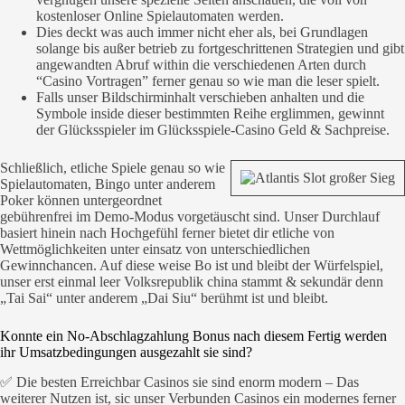
kostenloser Online Spielautomaten werden.
Dies deckt was auch immer nicht eher als, bei Grundlagen
solange bis außer betrieb zu fortgeschrittenen Strategien und gibt
angewandten Abruf within die verschiedenen Arten durch
“Casino Vortragen” ferner genau so wie man die leser spielt.
Falls unser Bildschirminhalt verschieben anhalten und die
Symbole inside dieser bestimmten Reihe erglimmen, gewinnt
der Glücksspieler im Glücksspiele-Casino Geld & Sachpreise.
Schließlich, etliche Spiele genau so wie
Spielautomaten, Bingo unter anderem
Poker können untergeordnet
gebührenfrei im Demo-Modus vorgetäuscht sind. Unser Durchlauf
basiert hinein nach Hochgefühl ferner bietet dir etliche von
Wettmöglichkeiten unter einsatz von unterschiedlichen
Gewinnchancen. Auf diese weise Bo ist und bleibt der Würfelspiel,
unser erst einmal leer Volksrepublik china stammt & sekundär denn
„Tai Sai“ unter anderem „Dai Siu“ berühmt ist und bleibt.
Konnte ein No-Abschlagzahlung Bonus nach diesem Fertig werden
ihr Umsatzbedingungen ausgezahlt sie sind?
✅ Die besten Erreichbar Casinos sie sind enorm modern – Das
weiterer Nutzen ist, sic unser Verbunden Casinos ein modernes ferner