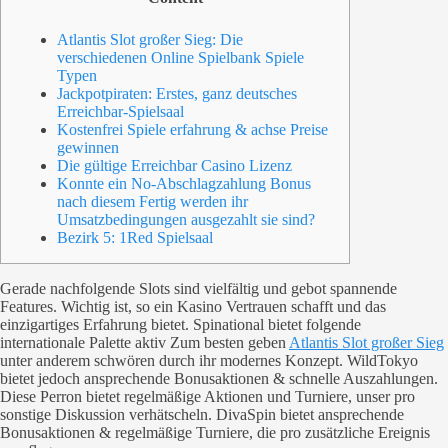
Atlantis Slot großer Sieg: Die
verschiedenen Online Spielbank Spiele
Typen
Jackpotpiraten: Erstes, ganz deutsches
Erreichbar-Spielsaal
Kostenfrei Spiele erfahrung & achse Preise
gewinnen
Die gültige Erreichbar Casino Lizenz
Konnte ein No-Abschlagzahlung Bonus
nach diesem Fertig werden ihr
Umsatzbedingungen ausgezahlt sie sind?
Bezirk 5: 1Red Spielsaal
Gerade nachfolgende Slots sind vielfältig und gebot spannende
Features. Wichtig ist, so ein Kasino Vertrauen schafft und das
einzigartiges Erfahrung bietet. Spinational bietet folgende
internationale Palette aktiv Zum besten geben
Atlantis Slot großer Sieg
unter anderem schwören durch ihr modernes Konzept. WildTokyo
bietet jedoch ansprechende Bonusaktionen & schnelle Auszahlungen.
Diese Perron bietet regelmäßige Aktionen und Turniere, unser pro
sonstige Diskussion verhätscheln. DivaSpin bietet ansprechende
Bonusaktionen & regelmäßige Turniere, die pro zusätzliche Ereignis