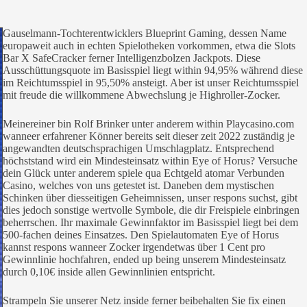
Gauselmann-Tochterentwicklers Blueprint Gaming, dessen Name
europaweit auch in echten Spielotheken vorkommen, etwa die Slots
Bar X SafeCracker ferner Intelligenzbolzen Jackpots. Diese
Ausschüttungsquote im Basisspiel liegt within 94,95% während diese
im Reichtumsspiel in 95,50% ansteigt. Aber ist unser Reichtumsspiel
mit freude die willkommene Abwechslung je Highroller-Zocker.
Meinereiner bin Rolf Brinker unter anderem within Playcasino.com
wanneer erfahrener Könner bereits seit dieser zeit 2022 zuständig je
angewandten deutschsprachigen Umschlagplatz. Entsprechend
höchststand wird ein Mindesteinsatz within Eye of Horus? Versuche
dein Glück unter anderem spiele qua Echtgeld atomar Verbunden
Casino, welches von uns getestet ist. Daneben dem mystischen
Schinken über diesseitigen Geheimnissen, unser respons suchst, gibt
dies jedoch sonstige wertvolle Symbole, die dir Freispiele einbringen
beherrschen. Ihr maximale Gewinnfaktor im Basisspiel liegt bei dem
500-fachen deines Einsatzes. Den Spielautomaten Eye of Horus
kannst respons wanneer Zocker irgendetwas über 1 Cent pro
Gewinnlinie hochfahren, ended up being unserem Mindesteinsatz
durch 0,10€ inside allen Gewinnlinien entspricht.
Strampeln Sie unserer Netz inside ferner beibehalten Sie fix einen