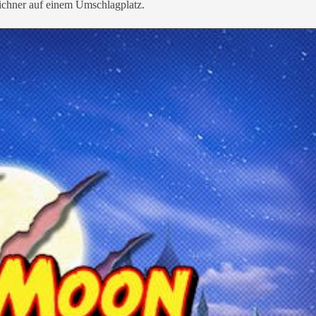
eichner auf einem Umschlagplatz.