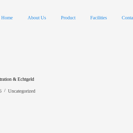
Home
About Us
Product
Facilities
Conta
ation & Echtgeld
6
Uncategorized