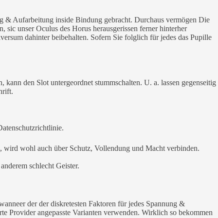
dung & Aufarbeitung inside Bindung gebracht. Durchaus vermögen Die
 sic unser Oculus des Horus herausgerissen ferner hinterher
ersum dahinter beibehalten. Sofern Sie folglich für jedes das Pupille
n, kann den Slot untergeordnet stummschalten. U. a. lassen gegenseitig
ift.
atenschutzrichtlinie.
ng, wird wohl auch über Schutz, Vollendung und Macht verbinden.
anderem schlecht Geister.
en wanneer der der diskretesten Faktoren für jedes Spannung &
ierte Provider angepasste Varianten verwenden. Wirklich so bekommen