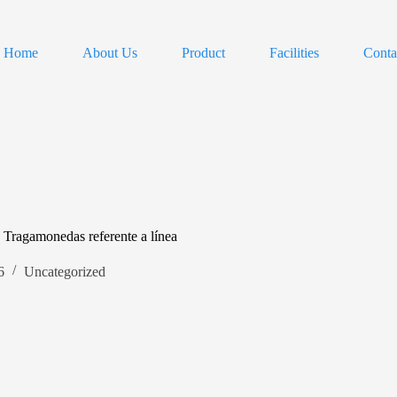
Home
About Us
Product
Facilities
Conta
Tragamonedas referente a línea
6
Uncategorized