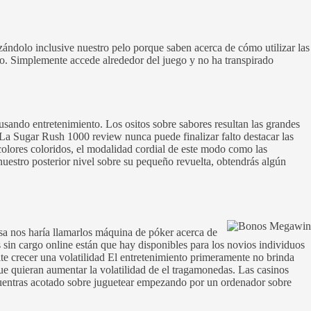
azándolo inclusive nuestro pelo porque saben acerca de cómo utilizar las
rgo. Simplemente accede alrededor del juego y no ha transpirado
usando entretenimiento. Los ositos sobre sabores resultan las grandes
. La Sugar Rush 1000 review nunca puede finalizar falto destacar las
colores coloridos, el modalidad cordial de este modo­ como las
 nuestro posterior nivel sobre su pequeño revuelta, obtendrás algún
ersa nos haría llamarlos máquina de póker acerca de
in cargo online están que hay disponibles para los novios individuos
te crecer una volatilidad El entretenimiento primeramente no brinda
e quieran aumentar la volatilidad de el tragamonedas. Las casinos
ncuentras acotado sobre juguetear empezando por un ordenador sobre