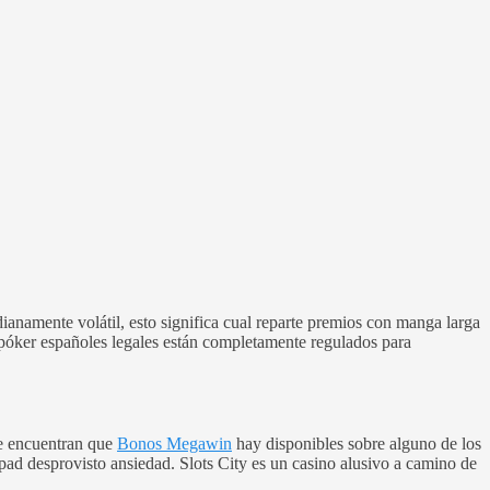
ianamente volátil, esto significa cual reparte premios con manga larga
póker españoles legales están completamente regulados para
se encuentran que
Bonos Megawin
hay disponibles sobre alguno de los
ho ipad desprovisto ansiedad. Slots City es un casino alusivo a camino de