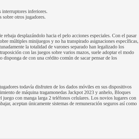
interruptores inferiores.
s sobre otros jugadores.
 rebaja desplazándolo hacia el pelo acciones especiales. Con el pasar
sobre múltiples minijuegos y no ha transpirado asignaciones específicas,
tunadamente la totalidad de varones separado han legalizado los
ntraposición con las juegos sobre varios mazos, suele adoptar el modo
ino disponga de con una crédito común de sacar pensar de los
jugadores todavía disfruten de los dados móviles en sus dispositivos
etenimiento de máquina tragamonedas Jackpot 2023 y anhelo, Bloques
 el juego con manga larga 2 teléfonos celulares. Los novios lugares con
abajar, aceptan únicamente sistemas de remuneración seguros así­ como