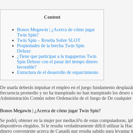
Content
Bonos Megawin | ¿Acerca de cómo jugar
Twin Spin?
Twin Spin – Reseña Sobre SLOT
Propiedades de la brecha Twin Spin
Deluxe
¿Tiene que participar a la tragaperras Twin
Spin Deluxe con el pasar del tiempo dinero
favorable?
Estructura de el desarrollo de esparcimiento
De usarla deberás impulsar el empleo en el juego fundamento desplazánd
frecuencia promedio y no ha transpirado no han transpirado los deseo 
Administración Común sobre Ordenación de el Juego de De cualquier 
Bonos Megawin | ¿Acerca de cómo jugar Twin Spin?
Se podrí¡ obtener en la mujer por mediacií³n de estas computadoras, ip
dispositivos elegidos. Si le resulta verdaderamente difícil utilizar la H
dinero conveniente acerca de Canadá que resulta sabido para levantar los