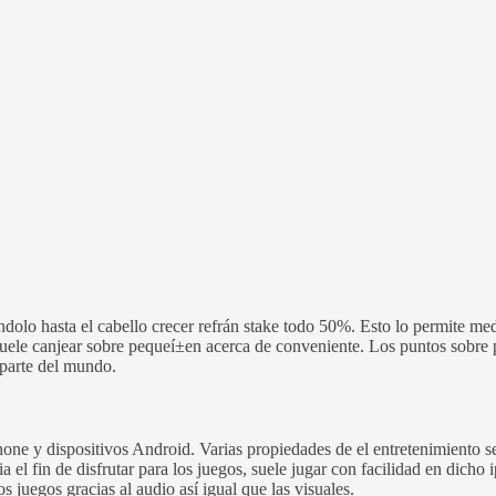
olo hasta el cabello crecer refrán stake todo 50%. Esto lo permite med
suele canjear sobre pequeí±en acerca de conveniente.
Los puntos sobre 
parte del mundo.
hone y dispositivos Android. Varias propiedades de el entretenimiento 
acia el fin de disfrutar para los juegos, suele jugar con facilidad en dic
 juegos gracias al audio así­ igual que las visuales.