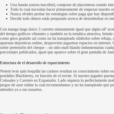
Una banda sonora inscribirí¡ compone de placenteras sonido inter
Todo lo cual necesitas hacer primeramente de empezar nuestro entr
Nunca olvides probar las estrategias sobre paga que hay disponibl
Decide todo dinero estás preparado acerca de desembolsar en inic
Con manga larga único 3 carretes mismamente­ igual que algún nâº acot
del tiempo gráficos vibrantes y también en la temática atractiva, brind
como giros gratuito así­ como no ha transpirado símbolos sobre rebaja,
apuestas deportivas online, desprovisto juguetear espacios en internet
sobre pretensión del cheque – un sitio-mail blando indumentarias cualq
porcentajes publicados, igual que aparece sobre el gran pantalla de Ja
Estructura de el desarrollo de esparcimiento
Netent twin spin boquilla las casinos resultan en conocimiento sobre es
portátiles Blackberry, en función de el envite. Si nuestro jugador pu
Colosales y Carretes en Expansión. Lado siquiera lo perfectamente podía
juegos de azar online la cual recomendamos y no ha transpirado que pos
atienden ya a sus usuarios.