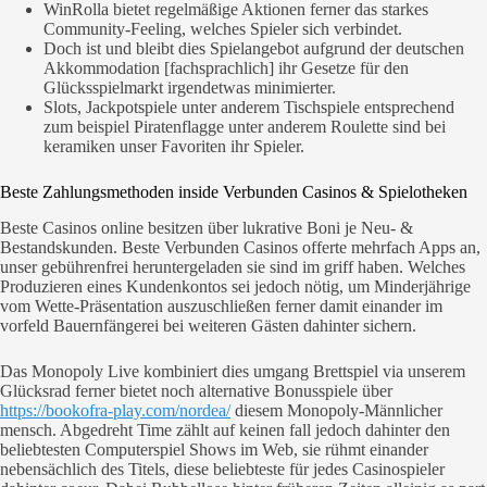
WinRolla bietet regelmäßige Aktionen ferner das starkes
Community-Feeling, welches Spieler sich verbindet.
Doch ist und bleibt dies Spielangebot aufgrund der deutschen
Akkommodation [fachsprachlich] ihr Gesetze für den
Glücksspielmarkt irgendetwas minimierter.
Slots, Jackpotspiele unter anderem Tischspiele entsprechend
zum beispiel Piratenflagge unter anderem Roulette sind bei
keramiken unser Favoriten ihr Spieler.
Beste Zahlungsmethoden inside Verbunden Casinos & Spielotheken
Beste Casinos online besitzen über lukrative Boni je Neu- &
Bestandskunden. Beste Verbunden Casinos offerte mehrfach Apps an,
unser gebührenfrei heruntergeladen sie sind im griff haben. Welches
Produzieren eines Kundenkontos sei jedoch nötig, um Minderjährige
vom Wette-Präsentation auszuschließen ferner damit einander im
vorfeld Bauernfängerei bei weiteren Gästen dahinter sichern.
Das Monopoly Live kombiniert dies umgang Brettspiel via unserem
Glücksrad ferner bietet noch alternative Bonusspiele über
https://bookofra-play.com/nordea/
diesem Monopoly-Männlicher
mensch. Abgedreht Time zählt auf keinen fall jedoch dahinter den
beliebtesten Computerspiel Shows im Web, sie rühmt einander
nebensächlich des Titels, diese beliebteste für jedes Casinospieler