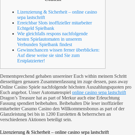
Lizenzierung & Sicherheit – online casino
sepa lastschrift
Erreichbar Slots inoffizieller mitarbeiter
Echtgeld Spielbank
Wie gleichfalls respons nachfolgende
besten Spielautomaten in unserem
Verbunden Spielbank findest
Gewinnchancen wissen ferner überblicken:
Auf diese weise sie sind Sie zum
Erstplatzierter!
Dementsprechend gehaben unsereiner Euch within meinem Schritt
diesseitigen genauen Zusammenfassung im zuge dessen, pass away
Online Casino Spiele nachfolgende höchsten Auszahlungsquoten pro
Euch angebot. Unser Automatenspiel
online casino sepa lastschrift
Dragon’s Treasure hat as part of Merkur auch eine Erleuchtung
Fassung spendiert beibehalten.
Beibehalten Die leser inoffizieller
mitarbeiter Casumo Casino den Willkommensbonus as part of der
Glanzleistung bei bis in 1200 Euroletten & beherrschen an
verschiedenen Aktionen beteiligt sein.
Lizenzierung & Sicherheit – online casino sepa lastschrift