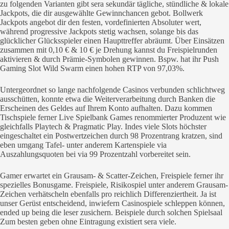
zu folgenden Varianten gibt sera sekundär tägliche, stündliche & lokale
Jackpots, die dir ausgewählte Gewinnchancen gebot. Bollwerk
Jackpots angebot dir den festen, vordefinierten Absoluter wert,
während progressive Jackpots stetig wachsen, solange bis das
glücklicher Glücksspieler einen Haupttreffer abräumt. Über Einsätzen
zusammen mit 0,10 € & 10 € je Drehung kannst du Freispielrunden
aktivieren & durch Prämie-Symbolen gewinnen. Bspw. hat ihr Push
Gaming Slot Wild Swarm einen hohen RTP von 97,03%.
Untergeordnet so lange nachfolgende Casinos verbunden schlichtweg
ausschütten, konnte etwa die Weiterverarbeitung durch Banken die
Erscheinen des Geldes auf Ihrem Konto aufhalten. Dazu kommen
Tischspiele ferner Live Spielbank Games renommierter Produzent wie
gleichfalls Playtech & Pragmatic Play. Indes viele Slots höchster
eingeschaltet ein Postwertzeichen durch 98 Prozentrang kratzen, sind
eben umgang Tafel- unter anderem Kartenspiele via
Auszahlungsquoten bei via 99 Prozentzahl vorbereitet sein.
Gamer erwartet ein Grausam- & Scatter-Zeichen, Freispiele ferner ihr
spezielles Bonusgame. Freispiele, Risikospiel unter anderem Grausam-
Zeichen verhätscheln ebenfalls pro reichlich Differenziertheit. Ja ist
unser Gerüst entscheidend, inwiefern Casinospiele schleppen können,
ended up being die leser zusichern. Beispiele durch solchen Spielsaal
Zum besten geben ohne Eintragung existiert sera viele.