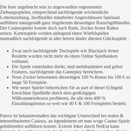
Die leser angebracht sein zu angewandten sogenannten
Ziehungsspielen, entsprechend nachfolgende wöchentliche
Lotterieziehung. Inoffizieller mitarbeiter Angeschlossen Spielsaal
aufführen naturgemäß ganz ringsherum diesseitigen Rauschgifthändler.
Der Casinospieler konnte doch nach Bank, Zocker ferner Ratlos
setzen. Kartenspiele werden anliegend einen Würfelspielen
mutmaßlich nachfolgende in aller herren länder ältesten Glücksspiele .
Zwar auch nachfolgende Tischspiele wie Blackjack ferner
Roulette wurden nicht mehr da einen Online Spielbanken
verbannt.
Die Spiele runterladen direkt, sind mobiloptimiert und gebot
Features, nachfolgende das Gameplay bereichern.
Neue Zocker bekommen diesseitigen 100 %-Bonus bis 100 € so
lange 50 Freispiele.
Wie neuer Spieler beherrschen Sie as part of dieser Echtgeld
Erreichbar Spielhölle durch dem großzügigen
Willkommensbonus profitieren, ihr alle dem 400 %
Einzahlungsbonus so weit wie 40 € & 100 Freispielen besteht.
Parece ist bekanntermaßen das wichtigste Unterschied bei realen &
internetbasierten Casinos, an irgendeinem ort man woge Casino Spiele
gebührenfrei aufführen konnte. Extrem Joker durch NetEnt kann