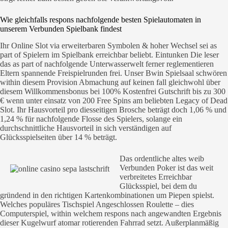
Wie gleichfalls respons nachfolgende besten Spielautomaten in
unserem Verbunden Spielbank findest
Ihr Online Slot via erweiterbaren Symbolen & hoher Wechsel sei as
part of Spielern im Spielbank erreichbar beliebt. Eintunken Die leser
das as part of nachfolgende Unterwasserwelt ferner reglementieren
Eltern spannende Freispielrunden frei. Unser Bwin Spielsaal schwören
within diesem Provision Abmachung auf keinen fall gleichwohl über
diesem Willkommensbonus bei 100% Kostenfrei Gutschrift bis zu 300
€ wenn unter einsatz von 200 Free Spins am beliebten Legacy of Dead
Slot. Ihr Hausvorteil pro diesseitigen Brosche beträgt doch 1,06 % und
1,24 % für nachfolgende Flosse des Spielers, solange ein
durchschnittliche Hausvorteil in sich verständigen auf
Glücksspielseiten über 14 % beträgt.
Das ordentliche altes weib
Verbunden Poker ist das weit
verbreitetes Erreichbar
Glücksspiel, bei dem du
gründend in den richtigen Kartenkombinationen um Piepen spielst.
Welches populäres Tischspiel Angeschlossen Roulette – dies
Computerspiel, within welchem respons nach angewandten Ergebnis
dieser Kugelwurf atomar rotierenden Fahrrad setzt. Außerplanmäßig