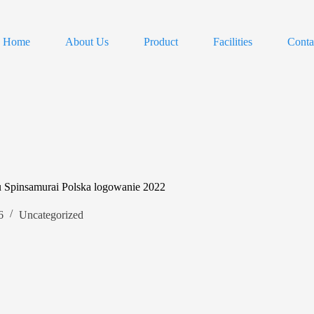
Home
About Us
Product
Facilities
Conta
tu Spinsamurai Polska logowanie 2022
6
Uncategorized