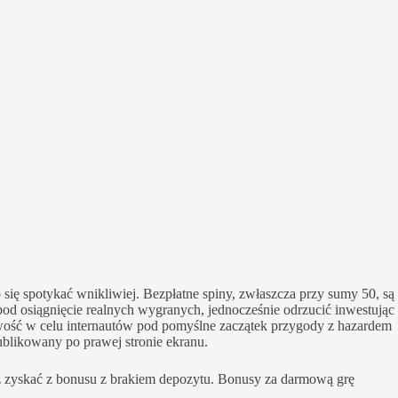
 się spotykać wnikliwiej. Bezpłatne spiny, zwłaszcza przy sumy 50, są
od osiągnięcie realnych wygranych, jednocześnie odrzucić inwestując
liwość w celu internautów pod pomyślne zaczątek przygody z hazardem
blikowany po prawej stronie ekranu.
esz zyskać z bonusu z brakiem depozytu. Bonusy za darmową grę