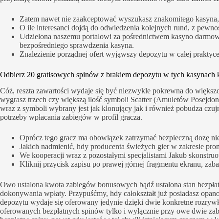
Zatem nawet nie zaakceptować wyszukasz znakomitego kasyna, kt
O ile interesanci dojdą do odwiedzenia kolejnych rund, z pewnoś
Udzielona naszemu portalowi za pośrednictwem kasyno darmowa
bezpośredniego sprawdzenia kasyna.
Znalezienie porządnej ofert wyjąwszy depozytu w całej praktyc
Odbierz 20 gratisowych spinów z brakiem depozytu w tych kasynach k
Cóż, reszta zawartości wydaje się być niezwykle pokrewna do więk
wygrasz trzech czy większą ilość symboli Scatter (Amuletów Posejdon
wraz z symboli wybrany jest jak klonujący jak i również pobudza czu
potrzeby wpłacania zabiegów w profil gracza.
Oprócz tego gracz ma obowiązek zatrzymać bezpieczną dozę nie
Jakich nadmienić, hdy producenta świeżych gier w zakresie pro
We kooperacji wraz z pozostałymi specjalistami Jakub skonstruo
Kliknij przycisk zapisu po prawej górnej fragmentu ekranu, zab
Owo ustalona kwota zabiegów bonusowych bądź ustalona stan bezpłatn
dokonywania wpłaty. Przypuśćmy, hdy całokształt już posiadasz opan
depozytu wydaje się oferowany jedynie dzięki dwie konkretne rozrywk
oferowanych bezpłatnych spinów tylko i wyłącznie przy owe dwie zab