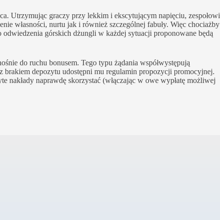
ca. Utrzymując graczy przy lekkim i ekscytującym napięciu, zespołowi
nie własności, nurtu jak i również szczególnej fabuły. Więc chociażby
o odwiedzenia górskich dżungli w każdej sytuacji proponowane będą
dnośnie do ruchu bonusem. Tego typu żądania współwystępują
 z brakiem depozytu udostępni mu regulamin propozycji promocyjnej.
obyte nakłady naprawdę skorzystać (włączając w owe wypłatę możliwej