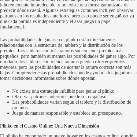
inherentemente impredecible, y no existe una forma garantizada de
predecir dónde caerá. Algunas estrategias comunes incluyen observar
patrones en los resultados anteriores, pero esto puede ser engañoso ya
que cada partida es independiente y el azar juega un papel
fundamental.
Las probabilidades de ganar en el plinko están directamente
relacionadas con la estructura del tablero y la distribución de los
premios. Los tableros con más ranuras suelen tener premios más
pequeños, pero también aumentan las posibilidades de ganar algo. Por
otro lado, los tableros con menos ranuras pueden ofrecer premios
mayores, pero las posibilidades de acertar la ranura correcta son más
bajas. Comprender estas probabilidades puede ayudar a los jugadores a
tomar decisiones informadas sobre dónde apostar.
No existe una estrategia infalible para ganar al plinko.
Observar patrones anteriores puede ser engañoso.
Las probabilidades varían según el tablero y la distribución de
premios.
Juega de manera responsable y establece un presupuesto.
Plinko en el Casino Online: Una Nueva Dimensión
El plinko ha encontrado un nuevo hogar en los casinos online, donde