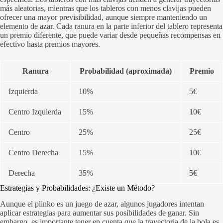
más aleatorias, mientras que los tableros con menos clavijas pueden
ofrecer una mayor previsibilidad, aunque siempre manteniendo un
elemento de azar. Cada ranura en la parte inferior del tablero representa
un premio diferente, que puede variar desde pequeñas recompensas en
efectivo hasta premios mayores.
Ranura
Probabilidad (aproximada)
Premio
Izquierda
10%
5€
Centro Izquierda
15%
10€
Centro
25%
25€
Centro Derecha
15%
10€
Derecha
35%
5€
Estrategias y Probabilidades: ¿Existe un Método?
Aunque el plinko es un juego de azar, algunos jugadores intentan
aplicar estrategias para aumentar sus posibilidades de ganar. Sin
embargo, es importante tener en cuenta que la trayectoria de la bola es