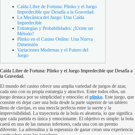
Caída Libre de Fortuna: Plinko y el Juego
Impredecible que Desafía a la Gravedad.
La Mecánica del Juego: Una Caída
Impredecible
Estrategias y Probabilidades: ¿Existe un
Método?
Plinko en el Casino Online: Una Nueva
Dimensión
Variaciones Modernas y el Futuro del
Juego
Caída Libre de Fortuna: Plinko y el Juego Impredecible que Desafía a
la Gravedad.
El mundo del casino ofrece una amplia variedad de juegos de azar,
cada uno con su propia estrategia y atractivo. Entre todos ellos, un
juego destaca por su simplicidad y emoción: el
plinko
. Este juego, que
consiste en dejar caer una bola desde la parte superior de un tablero
lleno de clavijas, es una mezcla perfecta entre la suerte y la
imprevisibilidad. La trayectoria de la bola es aleatoria, lo que significa
que cada partida es única y emocionante. El objetivo es simple: la bola
caerá en una de las ranuras inferiores, cada una con un premio
diferente. La adrenalina y la esperanza de ganar crean una experiencia
cautivadora para los jugadores.