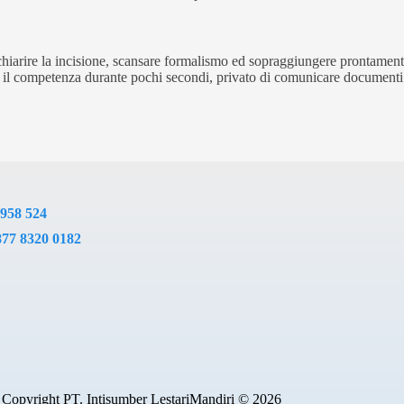
chiarire la incisione, scansare formalismo ed sopraggiungere prontamente
il competenza durante pochi secondi, privato di comunicare documenti 
 958 524
877 8320 0182
Copyright PT. Intisumber LestariMandiri © 2026