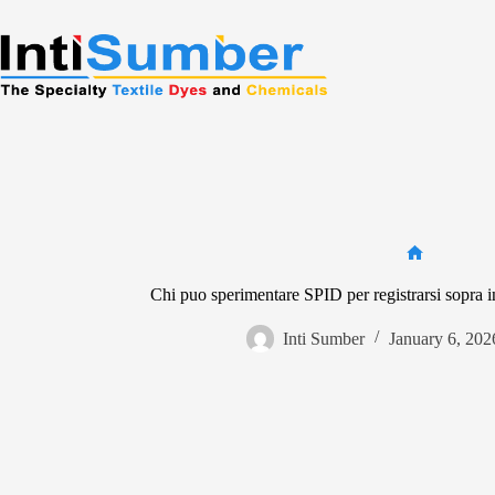
Skip
to
content
Home
Chi puo sperimentare SPID per registrarsi sopra 
Inti Sumber
January 6, 202