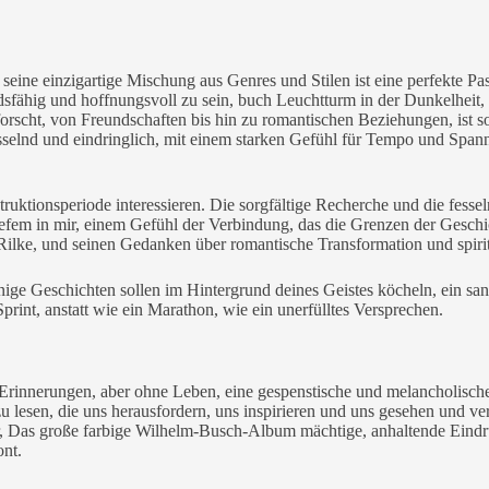
d, seine einzigartige Mischung aus Genres und Stilen ist eine perfekte 
dsfähig und hoffnungsvoll zu sein, buch Leuchtturm in der Dunkelheit, 
cht, von Freundschaften bis hin zu romantischen Beziehungen, ist sowoh
sselnd und eindringlich, mit einem starken Gefühl für Tempo und Span
onstruktionsperiode interessieren. Die sorgfältige Recherche und die fe
fem in mir, einem Gefühl der Verbindung, das die Grenzen der Geschich
 Rilke, und seinen Gedanken über romantische Transformation und spiri
nige Geschichten sollen im Hintergrund deines Geistes köcheln, ein san
Sprint, anstatt wie ein Marathon, wie ein unerfülltes Versprechen.
er Erinnerungen, aber ohne Leben, eine gespenstische und melancholisc
 lesen, die uns herausfordern, uns inspirieren und uns gesehen und ver
, Das große farbige Wilhelm-Busch-Album mächtige, anhaltende Eindrü
nt.