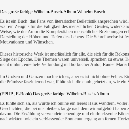
Das große farbige Wilhelm-Busch-Album Wilhelm Busch
Es ist ein Buch, das Fans von literarischer Belletristik ansprechen wir
war ein Zeugnis für die Fähigkeit des menschlichen Geistes, widerstan
Weise, wie der Autor die Komplexitäten menschlicher Beziehungen erfors
Darstellung der Höhen und Tiefen des Lebens. Die Schreibweise ist fe
Motivationen und Wünschen.
Dieses historische Werk ist unerlässlich für alle, die sich für die Rek
Siege der Epoche. Die Themen waren universell, sprachen zu etwas Tie
nicht umhin, eine tiefe Verbindung mit hörbücher Autor, Rainer Maria
Im Großen und Ganzen mochte ich es, aber es ist nicht ohne Fehler. Ei
die Prämisse faszinierend war, fühlte sich die epub gehetzt an, wie ein 
(EPUB, E-Book) Das große farbige Wilhelm-Busch-Album
Es fühlte sich an, als würde ich online ein leeres Haus wandern, voll
Geschichten, die bei uns bleiben, lange nachdem wir aufgehört haben zu
davon. Die Erzählung verwendete lebendige und eindrucksvolle Bilder
nachwirkten, wie ein verblassender Sonnenuntergang am fernen Horizo