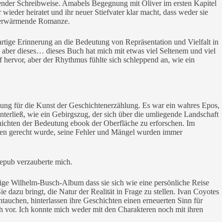
ender Schreibweise. Amabels Begegnung mit Oliver im ersten Kapitel
ieder heiratet und ihr neuer Stiefvater klar macht, dass weder sie
erzerwärmende Romanze.
ßartige Erinnerung an die Bedeutung von Repräsentation und Vielfalt in
s aber dieses… dieses Buch hat mich mit etwas viel Seltenem und viel
hervor, aber der Rhythmus fühlte sich schleppend an, wie ein
tzung für die Kunst der Geschichtenerzählung. Es war ein wahres Epos,
terließ, wie ein Gebirgszug, der sich über die umliegende Landschaft
hichten der Bedeutung ebook der Oberfläche zu erforschen. Im
ngen gerecht wurde, seine Fehler und Mängel wurden immer
 epub verzauberte mich.
arbige Wilhelm-Busch-Album dass sie sich wie eine persönliche Reise
 dazu bringt, die Natur der Realität in Frage zu stellen. Ivan Coyotes
ntauchen, hinterlassen ihre Geschichten einen erneuerten Sinn für
ch vor. Ich konnte mich weder mit den Charakteren noch mit ihren