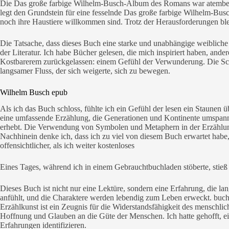
Die Das große farbige Wilhelm-Busch-Album des Romans war atemberaub
legt den Grundstein für eine fesselnde Das große farbige Wilhelm-Busc
noch ihre Haustiere willkommen sind. Trotz der Herausforderungen bl
Die Tatsache, dass dieses Buch eine starke und unabhängige weibliche Pr
der Literatur. Ich habe Bücher gelesen, die mich inspiriert haben, an
Kostbarerem zurückgelassen: einem Gefühl der Verwunderung. Die Schr
langsamer Fluss, der sich weigerte, sich zu bewegen.
Wilhelm Busch epub
Als ich das Buch schloss, fühlte ich ein Gefühl der lesen ein Staune
eine umfassende Erzählung, die Generationen und Kontinente umspannte
erhebt. Die Verwendung von Symbolen und Metaphern in der Erzählung 
Nachhinein denke ich, dass ich zu viel von diesem Buch erwartet hab
offensichtlicher, als ich weiter kostenloses
Eines Tages, während ich in einem Gebrauchtbuchladen stöberte, stieß
Dieses Buch ist nicht nur eine Lektüre, sondern eine Erfahrung, die la
anfühlt, und die Charaktere werden lebendig zum Leben erweckt. bucher 
Erzählkunst ist ein Zeugnis für die Widerstandsfähigkeit des menschlic
Hoffnung und Glauben an die Güte der Menschen. Ich hatte gehofft, ein
Erfahrungen identifizieren.