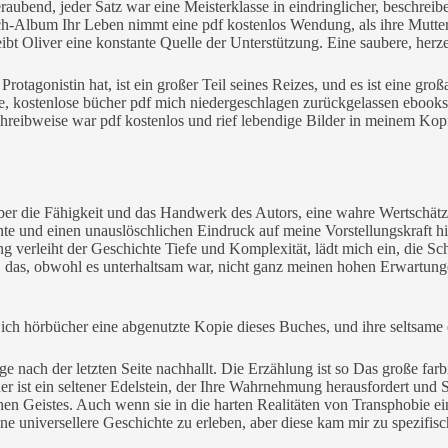
end, jeder Satz war eine Meisterklasse in eindringlicher, beschreib
h-Album Ihr Leben nimmt eine pdf kostenlos Wendung, als ihre Mutter w
eibt Oliver eine konstante Quelle der Unterstützung. Eine saubere, h
otagonistin hat, ist ein großer Teil seines Reizes, und es ist eine gro
dere, kostenlose bücher pdf mich niedergeschlagen zurückgelassen ebook
eibweise war pdf kostenlos und rief lebendige Bilder in meinem Kopf 
n über die Fähigkeit und das Handwerk des Autors, eine wahre Wertschä
 und einen unauslöschlichen Eindruck auf meine Vorstellungskraft hin
verleiht der Geschichte Tiefe und Komplexität, lädt mich ein, die Sc
e, das, obwohl es unterhaltsam war, nicht ganz meinen hohen Erwartu
 ich hörbücher eine abgenutzte Kopie dieses Buches, und ihre seltsame
nge nach der letzten Seite nachhallt. Die Erzählung ist so Das große f
ist ein seltener Edelstein, der Ihre Wahrnehmung herausfordert und Sie
hen Geistes. Auch wenn sie in die harten Realitäten von Transphobie ei
e universellere Geschichte zu erleben, aber diese kam mir zu spezifis