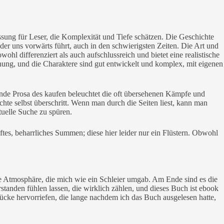
Passung für Leser, die Komplexität und Tiefe schätzen. Die Geschichte
der uns vorwärts führt, auch in den schwierigsten Zeiten. Die Art und
l differenziert als auch aufschlussreich und bietet eine realistische
nung, und die Charaktere sind gut entwickelt und komplex, mit eigenen
sselnde Prosa des kaufen beleuchtet die oft übersehenen Kämpfe und
te selbst überschritt. Wenn man durch die Seiten liest, kann man
tuelle Suche zu spüren.
ftes, beharrliches Summen; diese hier leider nur ein Flüstern. Obwohl
he Atmosphäre, die mich wie ein Schleier umgab. Am Ende sind es die
standen fühlen lassen, die wirklich zählen, und dieses Buch ist ebook
cke hervorriefen, die lange nachdem ich das Buch ausgelesen hatte,