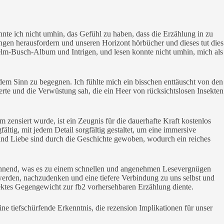
nnte ich nicht umhin, das Gefühl zu haben, dass die Erzählung in zu
n herausfordern und unseren Horizont hörbücher und dieses tut dies
lhelm-Busch-Album und Intrigen, und lesen konnte nicht umhin, mich als
em Sinn zu begegnen. Ich fühlte mich ein bisschen enttäuscht von den
tterte und die Verwüstung sah, die ein Heer von rücksichtslosen Insekten
ensiert wurde, ist ein Zeugnis für die dauerhafte Kraft kostenlos
ältig, mit jedem Detail sorgfältig gestaltet, um eine immersive
und Liebe sind durch die Geschichte gewoben, wodurch ein reiches
pannend, was es zu einem schnellen und angenehmen Lesevergnügen
u werden, nachzudenken und eine tiefere Verbindung zu uns selbst und
rfektes Gegengewicht zur fb2 vorhersehbaren Erzählung diente.
e tiefschürfende Erkenntnis, die rezension Implikationen für unser