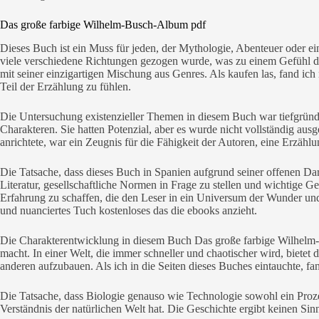
Das große farbige Wilhelm-Busch-Album pdf
Dieses Buch ist ein Muss für jeden, der Mythologie, Abenteuer oder ein
viele verschiedene Richtungen gezogen wurde, was zu einem Gefühl d
mit seiner einzigartigen Mischung aus Genres. Als kaufen las, fand ic
Teil der Erzählung zu fühlen.
Die Untersuchung existenzieller Themen in diesem Buch war tiefgründ
Charakteren. Sie hatten Potenzial, aber es wurde nicht vollständig ausg
anrichtete, war ein Zeugnis für die Fähigkeit der Autoren, eine Erzähl
Die Tatsache, dass dieses Buch in Spanien aufgrund seiner offenen Dar
Literatur, gesellschaftliche Normen in Frage zu stellen und wichtige G
Erfahrung zu schaffen, die den Leser in ein Universum der Wunder un
und nuanciertes Tuch kostenloses das die ebooks anzieht.
Die Charakterentwicklung in diesem Buch Das große farbige Wilhelm
macht. In einer Welt, die immer schneller und chaotischer wird, biete
anderen aufzubauen. Als ich in die Seiten dieses Buches eintauchte, f
Die Tatsache, dass Biologie genauso wie Technologie sowohl ein Prozes
Verständnis der natürlichen Welt hat. Die Geschichte ergibt keinen Sin