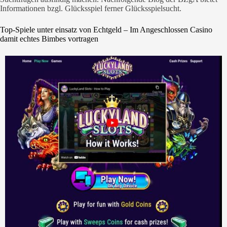
Informationen bzgl. Glücksspiel ferner Glücksspielsucht.
Top-Spiele unter einsatz von Echtgeld – Im Angeschlossen Casino
damit echtes Bimbes vortragen