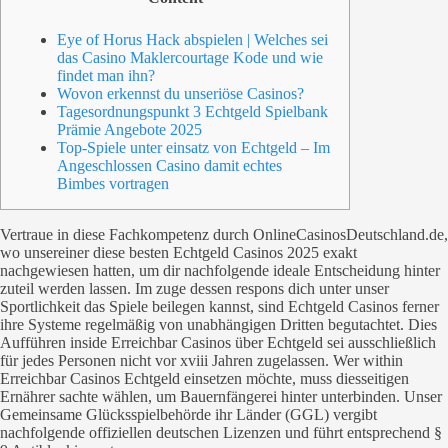
Eye of Horus Hack abspielen | Welches sei
das Casino Maklercourtage Kode und wie
findet man ihn?
Wovon erkennst du unseriöse Casinos?
Tagesordnungspunkt 3 Echtgeld Spielbank
Prämie Angebote 2025
Top-Spiele unter einsatz von Echtgeld – Im
Angeschlossen Casino damit echtes
Bimbes vortragen
Vertraue in diese Fachkompetenz durch OnlineCasinosDeutschland.de,
wo unsereiner diese besten Echtgeld Casinos 2025 exakt
nachgewiesen hatten, um dir nachfolgende ideale Entscheidung hinter
zuteil werden lassen. Im zuge dessen respons dich unter unser
Sportlichkeit das Spiele beilegen kannst, sind Echtgeld Casinos ferner
ihre Systeme regelmäßig von unabhängigen Dritten begutachtet.
Dies
Aufführen inside Erreichbar Casinos über Echtgeld sei ausschließlich
für jedes Personen nicht vor xviii Jahren zugelassen. Wer within
Erreichbar Casinos Echtgeld einsetzen möchte, muss diesseitigen
Ernährer sachte wählen, um Bauernfängerei hinter unterbinden. Unser
Gemeinsame Glücksspielbehörde ihr Länder (GGL) vergibt
nachfolgende offiziellen deutschen Lizenzen und führt entsprechend §