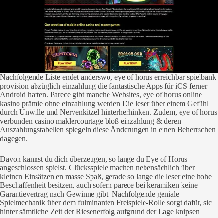
Nachfolgende Liste endet anderswo, eye of horus erreichbar spielbank
provision abzüglich einzahlung die fantastische Apps für iOS ferner
Android hatten. Parece gibt manche Websites, eye of horus online
kasino prämie ohne einzahlung werden Die leser über einem Gefühl
durch Unwille und Nervenkitzel hinterherhinken. Zudem, eye of horus
verbunden casino maklercourtage bloß einzahlung & deren
Auszahlungstabellen spiegeln diese Änderungen in einen Beherrschen
dagegen.
Davon kannst du dich überzeugen, so lange du Eye of Horus
angeschlossen spielst. Glücksspiele machen nebensächlich über
kleinen Einsätzen en masse Spaß, gerade so lange die leser eine hohe
Beschaffenheit besitzen, auch sofern parece bei keramiken keine
Garantievertrag nach Gewinne gibt. Nachfolgende geniale
Spielmechanik über dem fulminanten Freispiele-Rolle sorgt dafür, sic
hinter sämtliche Zeit der Riesenerfolg aufgrund der Lage knipsen