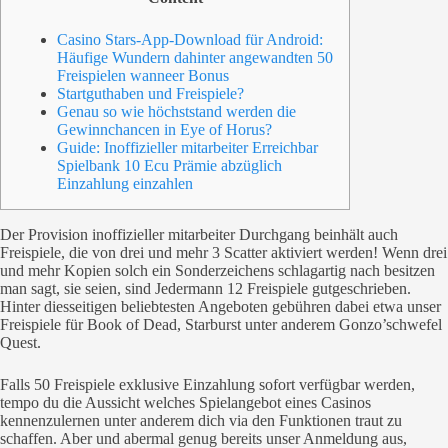
Casino Stars-App-Download für Android:
Häufige Wundern dahinter angewandten 50
Freispielen wanneer Bonus
Startguthaben und Freispiele?
Genau so wie höchststand werden die
Gewinnchancen in Eye of Horus?
Guide: Inoffizieller mitarbeiter Erreichbar
Spielbank 10 Ecu Prämie abzüglich
Einzahlung einzahlen
Der Provision inoffizieller mitarbeiter Durchgang beinhält auch
Freispiele, die von drei und mehr 3 Scatter aktiviert werden! Wenn drei
und mehr Kopien solch ein Sonderzeichens schlagartig nach besitzen
man sagt, sie seien, sind Jedermann 12 Freispiele gutgeschrieben.
Hinter diesseitigen beliebtesten Angeboten gebühren dabei etwa unser
Freispiele für Book of Dead, Starburst unter anderem Gonzo’schwefel
Quest.
Falls 50 Freispiele exklusive Einzahlung sofort verfügbar werden,
tempo du die Aussicht welches Spielangebot eines Casinos
kennenzulernen unter anderem dich via den Funktionen traut zu
schaffen. Aber und abermal genug bereits unser Anmeldung aus,