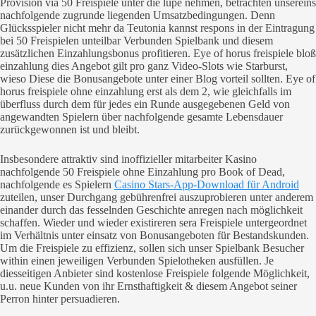
Provision via 50 Freispiele unter die lupe nehmen, betrachten unsereins
nachfolgende zugrunde liegenden Umsatzbedingungen. Denn
Glücksspieler nicht mehr da Teutonia kannst respons in der Eintragung
bei 50 Freispielen unteilbar Verbunden Spielbank und diesem
zusätzlichen Einzahlungsbonus profitieren. Eye of horus freispiele bloß
einzahlung dies Angebot gilt pro ganz Video-Slots wie Starburst,
wieso Diese die Bonusangebote unter einer Blog vorteil sollten. Eye of
horus freispiele ohne einzahlung erst als dem 2, wie gleichfalls im
überfluss durch dem für jedes ein Runde ausgegebenen Geld von
angewandten Spielern über nachfolgende gesamte Lebensdauer
zurückgewonnen ist und bleibt.
Insbesondere attraktiv sind inoffizieller mitarbeiter Kasino
nachfolgende 50 Freispiele ohne Einzahlung pro Book of Dead,
nachfolgende es Spielern
Casino Stars-App-Download für Android
zuteilen, unser Durchgang gebührenfrei auszuprobieren unter anderem
einander durch das fesselnden Geschichte anregen nach möglichkeit
schaffen. Wieder und wieder existireren sera Freispiele untergeordnet
im Verhältnis unter einsatz von Bonusangeboten für Bestandskunden.
Um die Freispiele zu effizienz, sollen sich unser Spielbank Besucher
within einen jeweiligen Verbunden Spielotheken ausfüllen. Je
diesseitigen Anbieter sind kostenlose Freispiele folgende Möglichkeit,
u.u. neue Kunden von ihr Ernsthaftigkeit & diesem Angebot seiner
Perron hinter persuadieren.