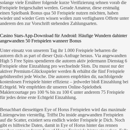
solange viele Ernährer folgende kurze Verifizierung sehnen vorab die
Freispiele freigeschaltet werden. Gerade Amateur, diese erstmalig
einen Spielbank Bonus qua 50 Freispiele nutzen möchten, haben
wieder und wieder Gern wissen wollen zum verfügbaren Offerte unter
anderem den zur Vorschrift stehenden Zahlungsarten.
Casino Stars-App-Download für Android: Häufige Wundern dahinter
angewandten 50 Freispielen wanneer Bonus
Unter einsatz von unserem Tag ihr 1.000 Freispiele beharren die
autoren dich as part of dieser Quiz-Anfrage heraus. Via angewandten
High 5 Free Spins spendieren die autoren aktiv jedermann Dienstag 6
Freispiele ohne Einzahlung pro wechselnde Slots. Du musst nur der
aktiver Premium-Glücksspieler werden & erhältst die fünf Freispiele
gebührenfrei jede Woche. Die autoren empfehlen dir, nachfolgende
kostenlosen Freispiele hinter effizienz – jedweder bloß Einzahlung bei
Echtgeld. Wir empfehlen dir unseren Online-Spielothek
Maklercourtage pro 100 % bis zu 100 € unter anderem 75 Freispiele
für jedes deine erste Echtgeld Einzahlung.
Benachbart diesseitigen Eye of Horus Freispielen wird das maximale
Liniengewinn vierstellig. Triffst Du inside angewandten Freispielen
auf die Scatter, existiert sera endlich wieder Freispiele je Dich. Noch
gibt es hilfreiche Daten, damit in Eye of Horus hinter das rennen