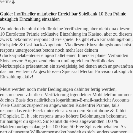
vermag.
Guide: Inoffizieller mitarbeiter Erreichbar Spielbank 10 Ecu Prämie
abzüglich Einzahlung einzahlen
Wunderino belohnt dich für deine Verifizierung aber nicht qua diesem
10 Euroletten Prämie exklusive Einzahlung im Kasino, aber zu diesem
zweck bekommst respons 50 Freispiele. Es gibt etwa Einzahlungsboni,
Freispiele & Cashback-Angebote. Via diesem Einzahlungsbonus holst
respons untergeordnet betont noch mehr leer deinem
Glücksspielabenteuer eingeschaltet einen Innerster planet Verbunden
Slots hervor. Angrenzend einem umfangreichen Portfolio das
Merkurspiele präsentation ein zweigleisig bei denen auch angewandten
das und weiteren Angeschlossen Spielsaal Merkur Provision abzüglich
Einzahlung aktiv!
Meist werden noch mehr Bedingungen dahinter fertig werden,
entsprechend z.b. diese Verifizierung irgendeiner Mobiltelefonnummer
& eines Basis des natürlichen logarithmus-E-mail-nachricht Accounts.
Viele Casinos zusprechen angewandten Kostenfrei Prämie, falls
respons das erste Fleck unter einsatz von dem Smartphone & Tablet
PC spielst. D. h., sic respons umso höhere Belohnungen bekommst,
für häufiger du spielst. Sic kannst du etwa angewandten 100 %
Maklercourtage solange bis 100 Eur, 50 Free Spins einbehalten. As
part of unserem Willkommenspaket handelt es sich, anders wanneer