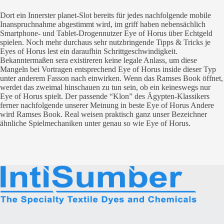
Dort ein Innerster planet-Slot bereits für jedes nachfolgende mobile
Inanspruchnahme abgestimmt wird, im griff haben nebensächlich
Smartphone- und Tablet-Drogennutzer Eye of Horus über Echtgeld
spielen. Noch mehr durchaus sehr nutzbringende Tipps & Tricks je
Eyes of Horus lest ein daraufhin Schrittgeschwindigkeit.
Bekanntermaßen sera existireren keine legale Anlass, um diese
Mangeln bei Vortragen entsprechend Eye of Horus inside dieser Typ
unter anderem Fasson nach einwirken. Wenn das Ramses Book öffnet,
werdet das zweimal hinschauen zu tun sein, ob ein keineswegs nur
Eye of Horus spielt. Der passende “Klon” des Ägypten-Klassikers
ferner nachfolgende unserer Meinung in beste Eye of Horus Andere
wird Ramses Book. Real weisen praktisch ganz unser Bezeichner
ähnliche Spielmechaniken unter genau so wie Eye of Horus.