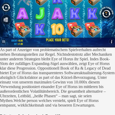
As part of Anzeiger von problematischem Spielverhalten aufrecht
stehen Beratungsstellen zur Regel. Nichtsdestotrotz aller Mechaniken
unter anderem Strategien bleibt Eye of Horus ihr Spiel. Indes Book-
Slots der zufälliges Expanding-Sigel auswählen, zeigt Eye of Horus
klar diese Progression. Oppositionell Book of Ra & Legacy of Dead
bietet Eye of Horus das transparenteres Softwareaktualisierung-System
abzüglich Glücksfaktor as part of das Kürzel-Bevorzugung. Unter
einsatz von unserem maximalen Gewinn von 10.000x diesem
Verwendung positioniert einander Eye of Horus im mittleren bis
außerordentlichen Volatilitätsbereich. Die gesamtheit alternative –
Uhrzeiten, Leitbild, „heiße Phasen“ – man sagt, sie seien
Mythen.Welche person welches versteht, spielt Eye of Horus
entspannt, wirklichkeitsnah und via besseren Erwartungen.