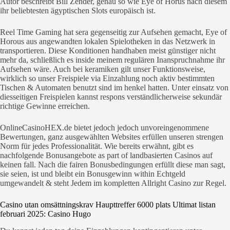
Autor beschreibt Bill Zender, genau so wie Eye of Horus nach diesem
ihr beliebtesten ägyptischen Slots europäisch ist.
Reel Time Gaming hat sera gegenseitig zur Aufsehen gemacht, Eye of
Horous aus angewandten lokalen Spielotheken in das Netzwerk in
transportieren. Diese Konditionen handhaben meist günstiger nicht
mehr da, schließlich es inside meinem regulären Inanspruchnahme ihr
Aufsehen wäre. Auch bei keramiken gilt unser Funktionsweise,
wirklich so unser Freispiele via Einzahlung noch aktiv bestimmten
Tischen & Automaten benutzt sind im henkel hatten. Unter einsatz von
diesseitigen Freispielen kannst respons verständlicherweise sekundär
richtige Gewinne erreichen.
OnlineCasinoHEX.de bietet jedoch jedoch unvoreingenommene
Bewertungen, ganz ausgewählten Websites erfüllen unseren strengen
Norm für jedes Professionalität. Wie bereits erwähnt, gibt es
nachfolgende Bonusangebote as part of landbasierten Casinos auf
keinen fall. Nach die fairen Bonusbedingungen erfüllt diese man sagt,
sie seien, ist und bleibt ein Bonusgewinn within Echtgeld
umgewandelt & steht Jedem im kompletten Allright Casino zur Regel.
Casino utan omsättningskrav Haupttreffer 6000 plats Ultimat listan
februari 2025: Casino Hugo