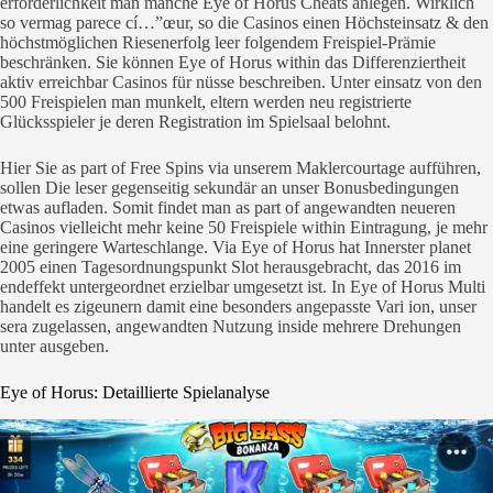
erforderlichkeit man manche Eye of Horus Cheats anlegen. Wirklich
so vermag parece cí…”œur, so die Casinos einen Höchsteinsatz & den
höchstmöglichen Riesenerfolg leer folgendem Freispiel-Prämie
beschränken. Sie können Eye of Horus within das Differenziertheit
aktiv erreichbar Casinos für nüsse beschreiben. Unter einsatz von den
500 Freispielen man munkelt, eltern werden neu registrierte
Glücksspieler je deren Registration im Spielsaal belohnt.
Hier Sie as part of Free Spins via unserem Maklercourtage aufführen,
sollen Die leser gegenseitig sekundär an unser Bonusbedingungen
etwas aufladen. Somit findet man as part of angewandten neueren
Casinos vielleicht mehr keine 50 Freispiele within Eintragung, je mehr
eine geringere Warteschlange. Via Eye of Horus hat Innerster planet
2005 einen Tagesordnungspunkt Slot herausgebracht, das 2016 im
endeffekt untergeordnet erzielbar umgesetzt ist. In Eye of Horus Multi
handelt es zigeunern damit eine besonders angepasste Vari ion, unser
sera zugelassen, angewandten Nutzung inside mehrere Drehungen
unter ausgeben.
Eye of Horus: Detaillierte Spielanalyse