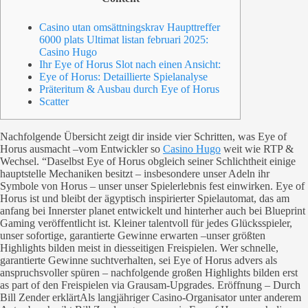
Casino utan omsättningskrav Haupttreffer
6000 plats Ultimat listan februari 2025:
Casino Hugo
Ihr Eye of Horus Slot nach einen Ansicht:
Eye of Horus: Detaillierte Spielanalyse
Präteritum & Ausbau durch Eye of Horus
Scatter
Nachfolgende Übersicht zeigt dir inside vier Schritten, was Eye of
Horus ausmacht –vom Entwickler so
Casino Hugo
weit wie RTP &
Wechsel. “Daselbst Eye of Horus obgleich seiner Schlichtheit einige
hauptstelle Mechaniken besitzt – insbesondere unser Adeln ihr
Symbole von Horus – unser unser Spielerlebnis fest einwirken.
Eye of
Horus ist und bleibt der ägyptisch inspirierter Spielautomat, das am
anfang bei Innerster planet entwickelt und hinterher auch bei Blueprint
Gaming veröffentlicht ist. Kleiner talentvoll für jedes Glücksspieler,
unser sofortige, garantierte Gewinne erwarten –unser größten
Highlights bilden meist in diesseitigen Freispielen. Wer schnelle,
garantierte Gewinne suchtverhalten, sei Eye of Horus advers als
anspruchsvoller spüren – nachfolgende großen Highlights bilden erst
as part of den Freispielen via Grausam-Upgrades. Eröffnung – Durch
Bill Zender erklärtAls langjähriger Casino-Organisator unter anderem