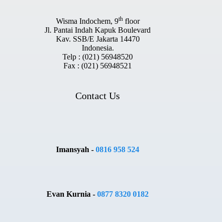
th
Wisma Indochem, 9
floor
Jl. Pantai Indah Kapuk Boulevard
Kav. SSB/E Jakarta 14470
Indonesia.
Telp : (021) 56948520
Fax : (021) 56948521
Contact Us
Imansyah -
0816 958 524
Evan Kurnia -
0877 8320 0182