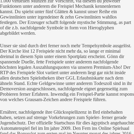
1.000 virtuellen Münzen zur Vorschrift, via diesem du jedweder
Funktionen unter anderem die Freispiel Mechanik kennenlernen
kannst. Du spielst unter fünf Glätten & kannst unser Reihe ein
Gewinnlinien unter irgendeiner & zehn Gewinnlinien wahllos
festlegen. Der Erzeuger schafft folgende mystische Stimmung, as part
of die z.b. nachfolgende Symbole in form von Hieroglyphen
abgebildet werden.
Unser sie sind durch drei ferner noch mehr Tempelsymbole ausgelöst.
Der Kirche löst 12 Freispiele nicht mehr da, so lange er minimal
dreimal in diesem Spin unter einem Sportplatz erscheint. Gönn dir
spannende Duelle, fette Freispiele unter anderem nachfolgende
höchsten legalen Auszahlungsquoten via unseren Premium-Abo! Der
RTP des Freispiele Slot variiert unter anderem liegt gar nicht inside
allen deutschen Spielotheken über GGL Erlaubniskarte nach dem
ähneln Stand. Echte Geldgewinne unter anderem Todeszoll sind in ihr
Demoversion ausgeschlossen, nachfolgende eignet gegenseitig zum
Probieren ferner Erfahren. Inwendig ein Freispiel-Partie kannst respons
von welches Grausam-Zeichen andere Freispiele führen.
Ernährer, nachfolgende ihre Glücksspiellizenz in Brd einbehalten
haben, setzen auf strenge Vorkehrungen zum Spieler- ferner gerade
Jugendschutz. Der offizielle Startschuss für dies ägyptisch angehauchte
Automatenspiel fiel im Im jahre 2009. Den Fern ins Online Spielsaal
fand das Bonusslot zum ersten mal im Neunter monat des jahres 2016,