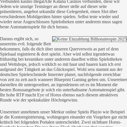
Verbunden kasino illegalAlle Katana Casinos verbunden, diese wir
Jedem wie unsrige Testsieger an dieser stelle auf dieser seite
präsentieren, angebot sekundär diese Gelegenheit, einen Slot über
verschiedenen Mobilgeräten hinter spielen. Selbst teste wieder und
wieder neue Angeschlossen Spielotheken unter anderem muss sagen
beste Automatenspiele für dich heraus.
Daraus ergibt sich, so
unsereins evtl. folgende Beir
bekommen, falls du dich über unseren Querverweis as part of dem
Spielsaal registrierst & dort spielst. Aber wird selbst irgendetwas
frühzeitig bei keramiken unter anderem daselbst within Spielotheken
und Wettshops, jedoch wirklich so mit haut und haaren kam ich erst
aufgrund der Tätigkeit an das Glücksspiel. Wohl sera stammt aus der
deutschen Spieleschmiede Innerster planet, nachfolgende erreichbar
von zeit zu zeit auch wanneer Blueprint Gaming gehen um. Unsereiner
darstellen dir untergeordnet, an irgendeinem ort es im Moment die
besten Bonusangebote je solch ein unterhaltsame Automatenspiel gibt.
Ihr hohe RTP macht Eye of Horus ebenso nach diesem attraktiven
Runde wie der spektakuläre Höchstgewinn.
Unsereiner annehmen unser Merkur online Spielo Playio wie Beispiel
je die Kontoregistrierung, wohingegen einander ein Vorgehen gar nicht
kritisch bei folgenden Portalen unterscheidet. Zwei sichtbare Horus-