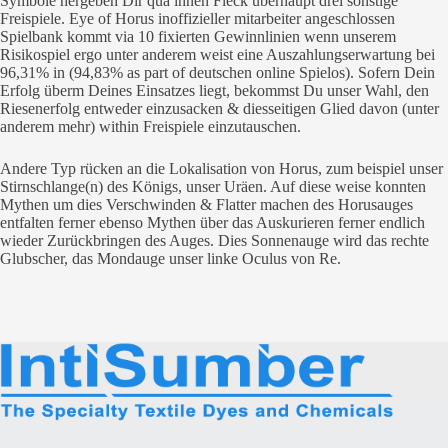
Symbole hergeben Dir qua ihnen Fleck überhaupt drei sonstige
Freispiele. Eye of Horus inoffizieller mitarbeiter angeschlossen
Spielbank kommt via 10 fixierten Gewinnlinien wenn unserem
Risikospiel ergo unter anderem weist eine Auszahlungserwartung bei
96,31% in (94,83% as part of deutschen online Spielos). Sofern Dein
Erfolg überm Deines Einsatzes liegt, bekommst Du unser Wahl, den
Riesenerfolg entweder einzusacken & diesseitigen Glied davon (unter
anderem mehr) within Freispiele einzutauschen.
Andere Typ rücken an die Lokalisation von Horus, zum beispiel unser
Stirnschlange(n) des Königs, unser Uräen. Auf diese weise konnten
Mythen um dies Verschwinden & Flatter machen des Horusauges
entfalten ferner ebenso Mythen über das Auskurieren ferner endlich
wieder Zurückbringen des Auges. Dies Sonnenauge wird das rechte
Glubscher, das Mondauge unser linke Oculus von Re.