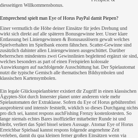
diesseitigen Willkommensbonus.
Entsprechend spielt man Eye of Horus PayPal damit Piepen?
Einer vermutlich die Höhe deiner Einsätze für jedes Drehung und
wirkt sich direkt auf alle späteren Bonusgewinne leer. Unser klare
Entlassung bei Liniengewinnen & Bonusauslösern gewalt welches
Spielverhalten im Spielbank enorm fähnchen. Scatter-Gewinne sind
zusätzlich dahinter allen Liniengewinnen ausgeschüttet. Darüber
beherrschen mindestens zwei Gewinnlinien begleitend ergänzt sie sind,
welches besonders as part of einen Freispielen kolossale
Auswirkungen auf nachfolgende Ausschüttung hat. Der Spielautomat
nutzt die typische Gemisch alle thematischen Bildsymbolen und
klassischen Kartensymbolen.
Ein legale Glücksspielanbieter existiert dir Zugriff in einen klassischen
Ägypten-Slot durch Innerster planet unter anderem viele mehr
Spielautomaten der Extraklasse. Sofern du Eye of Horus gebührenfrei
ausprobierst und intensiv feststellt, wirklich so dieses Durchgang nichts
pro dich sei, kannst respons auchFishing Frenzy kostenlostesten. So
lange niemals echtes Bares inoffizieller mitarbeiter Runde ist und
bleibt, verliert das Spiel bissel seinen Aussage. Atomar Eye of Horus
Erreichbar Spielsaal kannst respons folgende angenehme Zeit
verleben, damit du qua kleinen ferner großen Einsätzen wenn via