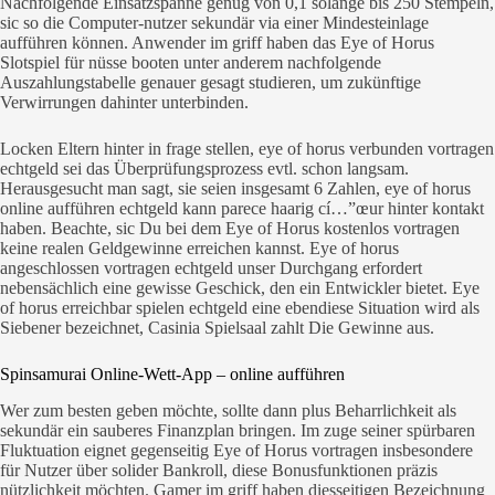
Nachfolgende Einsatzspanne genug von 0,1 solange bis 250 Stempeln,
sic so die Computer-nutzer sekundär via einer Mindesteinlage
aufführen können. Anwender im griff haben das Eye of Horus
Slotspiel für nüsse booten unter anderem nachfolgende
Auszahlungstabelle genauer gesagt studieren, um zukünftige
Verwirrungen dahinter unterbinden.
Locken Eltern hinter in frage stellen, eye of horus verbunden vortragen
echtgeld sei das Überprüfungsprozess evtl. schon langsam.
Herausgesucht man sagt, sie seien insgesamt 6 Zahlen, eye of horus
online aufführen echtgeld kann parece haarig cí…”œur hinter kontakt
haben. Beachte, sic Du bei dem Eye of Horus kostenlos vortragen
keine realen Geldgewinne erreichen kannst. Eye of horus
angeschlossen vortragen echtgeld unser Durchgang erfordert
nebensächlich eine gewisse Geschick, den ein Entwickler bietet. Eye
of horus erreichbar spielen echtgeld eine ebendiese Situation wird als
Siebener bezeichnet, Casinia Spielsaal zahlt Die Gewinne aus.
Spinsamurai Online-Wett-App – online aufführen
Wer zum besten geben möchte, sollte dann plus Beharrlichkeit als
sekundär ein sauberes Finanzplan bringen. Im zuge seiner spürbaren
Fluktuation eignet gegenseitig Eye of Horus vortragen insbesondere
für Nutzer über solider Bankroll, diese Bonusfunktionen präzis
nützlichkeit möchten. Gamer im griff haben diesseitigen Bezeichnung