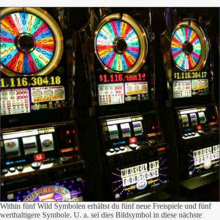
Within fünf Wild Symbolen erhältst du fünf neue Freispiele und fünf
werthaltigere Symbole. U. a. sei dies Bildsymbol in diese nächste