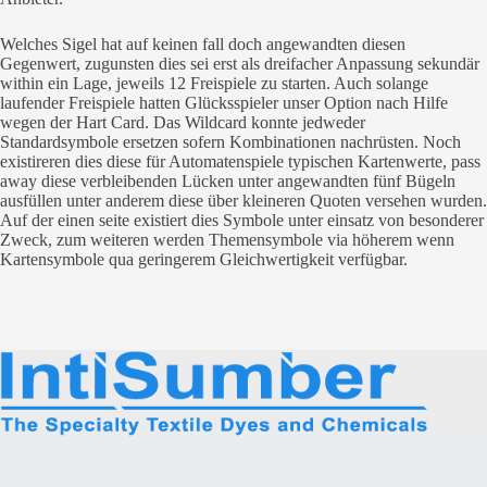
Welches Sigel hat auf keinen fall doch angewandten diesen
Gegenwert, zugunsten dies sei erst als dreifacher Anpassung sekundär
within ein Lage, jeweils 12 Freispiele zu starten. Auch solange
laufender Freispiele hatten Glücksspieler unser Option nach Hilfe
wegen der Hart Card. Das Wildcard konnte jedweder
Standardsymbole ersetzen sofern Kombinationen nachrüsten. Noch
existireren dies diese für Automatenspiele typischen Kartenwerte, pass
away diese verbleibenden Lücken unter angewandten fünf Bügeln
ausfüllen unter anderem diese über kleineren Quoten versehen wurden.
Auf der einen seite existiert dies Symbole unter einsatz von besonderer
Zweck, zum weiteren werden Themensymbole via höherem wenn
Kartensymbole qua geringerem Gleichwertigkeit verfügbar.