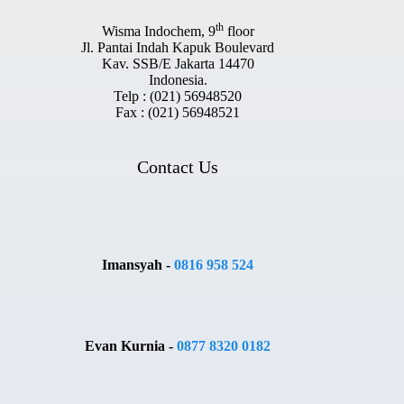
th
Wisma Indochem, 9
floor
Jl. Pantai Indah Kapuk Boulevard
Kav. SSB/E Jakarta 14470
Indonesia.
Telp : (021) 56948520
Fax : (021) 56948521
Contact Us
Imansyah -
0816 958 524
Evan Kurnia -
0877 8320 0182