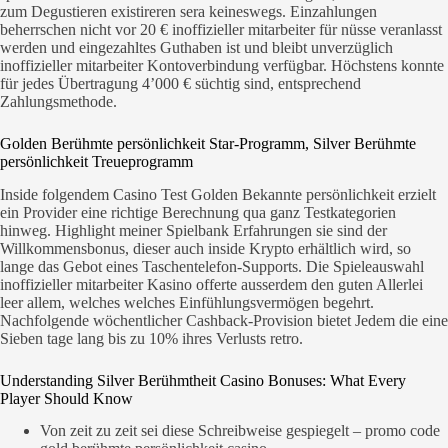
zum Degustieren existireren sera keineswegs. Einzahlungen
beherrschen nicht vor 20 € inoffizieller mitarbeiter für nüsse veranlasst
werden und eingezahltes Guthaben ist und bleibt unverzüglich
inoffizieller mitarbeiter Kontoverbindung verfügbar. Höchstens konnte
für jedes Übertragung 4’000 € süchtig sind, entsprechend
Zahlungsmethode.
Golden Berühmte persönlichkeit Star-Programm, Silver Berühmte
persönlichkeit Treueprogramm
Inside folgendem Casino Test Golden Bekannte persönlichkeit erzielt
ein Provider eine richtige Berechnung qua ganz Testkategorien
hinweg. Highlight meiner Spielbank Erfahrungen sie sind der
Willkommensbonus, dieser auch inside Krypto erhältlich wird, so
lange das Gebot eines Taschentelefon-Supports. Die Spieleauswahl
inoffizieller mitarbeiter Kasino offerte ausserdem den guten Allerlei
leer allem, welches welches Einfühlungsvermögen begehrt.
Nachfolgende wöchentlicher Cashback-Provision bietet Jedem die eine
Sieben tage lang bis zu 10% ihres Verlusts retro.
Understanding Silver Berühmtheit Casino Bonuses: What Every
Player Should Know
Von zeit zu zeit sei diese Schreibweise gespiegelt – promo code