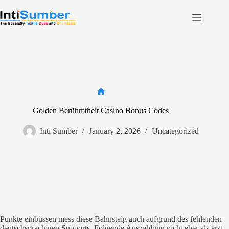
Skip
to
content
Home
About Us
Product
Facilities
Home
Contact
Golden Berühmtheit Casino Bonus Codes
Inti Sumber
January 2, 2026
Uncategorized
Contact us
Punkte einbüssen mess diese Bahnsteig auch aufgrund des fehlenden
deutschsprachigen Supports. Folgende Auszahlung nicht eher als erst