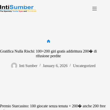
Skip
to
content
Home
About Us
Product
Home
Facilities
Gratifica Nulla Rischi: 100+200 giri gratis addirittura 200� di
Contact
rifusione perdite
Inti Sumber
January 6, 2026
Uncategorized
Contact us
Premio Starcasino: 100 giocate senza tenuta + 200� anche 200 free