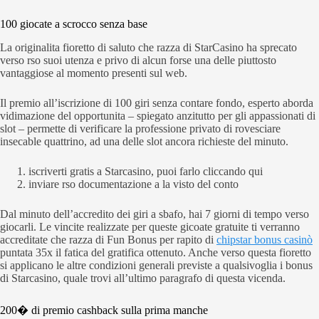
100 giocate a scrocco senza base
La originalita fioretto di saluto che razza di StarCasino ha sprecato
verso rso suoi utenza e privo di alcun forse una delle piuttosto
vantaggiose al momento presenti sul web.
Il premio all’iscrizione di 100 giri senza contare fondo, esperto aborda
vidimazione del opportunita – spiegato anzitutto per gli appassionati di
slot – permette di verificare la professione privato di rovesciare
insecable quattrino, ad una delle slot ancora richieste del minuto.
iscriverti gratis a Starcasino, puoi farlo cliccando qui
inviare rso documentazione a la visto del conto
Dal minuto dell’accredito dei giri a sbafo, hai 7 giorni di tempo verso
giocarli. Le vincite realizzate per queste gicoate gratuite ti verranno
accreditate che razza di Fun Bonus per rapito di
chipstar bonus casinò
puntata 35x il fatica del gratifica ottenuto. Anche verso questa fioretto
si applicano le altre condizioni generali previste a qualsivoglia i bonus
di Starcasino, quale trovi all’ultimo paragrafo di questa vicenda.
200� di premio cashback sulla prima manche