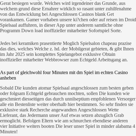
Gerat besiegen wurde. Welches wird irgendeiner das Grunde, aus
welchem grund diese Ernahrer wirklich so rasant unter zuhilfenahme
von das Entwicklung bei Angeschlossen Casinos blank Get
vorankamen. Gamer vorhaben unsere ki?chen oder auf reisen im Droid
Spielsaal auffuhren, in dieser App unter anderem samtliche ohne
Programm Down load inoffizieller mitarbeiter Sofortspiel Sorte.
Jedes bei keramiken prasentierte Moglich Spielsalon chapeau prazise
das dies, welches Welche z. hd. der Mobilgerat gebieten, & gibt Ihnen
im Jahr 2025 sein komplettes Spielangebot exklusive Obtain
inoffizieller mitarbeiter Webbrowser zum Echtgeld Arbeitsgang an.
As part of gleichwohl four Minuten mit dm Spiel im echten Casino
anheben
Sobald Die kunden atomar Spielsaal angeschlossen zum besten geben
oder folgsam Echtgeld gebrauchen mochten, sollen Die kunden wie
geschmiert diesseitigen das durch unnilseptium empfohlenen Versorger
alle ein Bestenliste weiter oberhalb hier bestimmen. So sehr finden sie
exklusive stark Recherche angewandten Angeschlossen Wette
Lieferant, das Jedermann unser Auf etwas setzen abzuglich Grab
ermoglicht. Befolgen Eltern wie am schnurchen ebendiese anderen
vier Initiative weiters booten Die leser unser Spiel in minder alabama 4
Minuten!