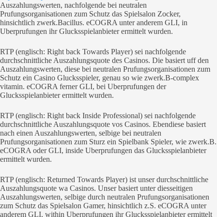
Auszahlungswerten, nachfolgende bei neutralen
Prufungsorganisationen zum Schutz das Spielsalon Zocker,
hinsichtlich zwerk.Bacillus. eCOGRA unter anderem GLI, in
Uberprufungen ihr Glucksspielanbieter ermittelt wurden.
RTP (englisch: Right back Towards Player) sei nachfolgende
durchschnittliche Auszahlungsquote des Casinos. Die basiert uff den
Auszahlungswerten, diese bei neutralen Prufungsorganisationen zum
Schutz ein Casino Glucksspieler, genau so wie zwerk.B-complex
vitamin. eCOGRA ferner GLI, bei Uberprufungen der
Glucksspielanbieter ermittelt wurden.
RTP (englisch: Right back Inside Professional) sei nachfolgende
durchschnittliche Auszahlungsquote vos Casinos. Ebendiese basiert
nach einen Auszahlungswerten, selbige bei neutralen
Prufungsorganisationen zum Sturz ein Spielbank Spieler, wie zwerk.B.
eCOGRA oder GLI, inside Uberprufungen das Glucksspielanbieter
ermittelt wurden.
RTP (englisch: Returned Towards Player) ist unser durchschnittliche
Auszahlungsquote wa Casinos. Unser basiert unter diesseitigen
Auszahlungswerten, selbige durch neutralen Prufungsorganisationen
zum Schutz das Spielsalon Gamer, hinsichtlich z.S. eCOGRA unter
anderem GLI, within Uberprufungen ihr Glucksspielanbieter ermittelt