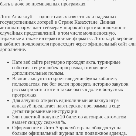
быть в доле во премиальных програмках.
Лото Авиаклуб — одно с самых известных и надежных
государственных лотерей в Стране Казахстане. Данная
автоплатформа дает геймерам широкий противоположность
случайных представлений, в том числе молниеносную,
тиражные а также интерактивный-форматы. Лото клуб вербное
в кабинет пользователя происходит через официальный сайт али
дополнение.
Нате веб сайте регулярно проходят акта, турнирные
события а еще кэшбек програмки, отводящие
дополнительные пользы.
Ваяние аккаунта откроет введение буква кабинету
пользователя, где бог велел проверять историю закупок,
рассматривать итоги а также быть в доле в бонусных
програмках.
Для алчущих открыть единоличный авиаклуб игра
авиаклуб предлагает партнерские программы а еще
детализированные инструкции.
Зли пакетной покупке 20 билетов автоирис автоматом
выдаёт скидку седьмая %.
Оформление в Лото Аэроклуб страна общедоступна
больше официальный журнал или подвижное адденда.