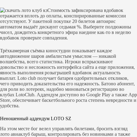
Стоимость зафиксирована вдобавок
отражается вплоть до оплаты, конспирированные комиссии
отсутствуют. У пакетной покупке 20 билетов автоирис
автоматом выдаёт дискаунт седьмая %. Выберите полдюжины
чисел, дождитесь конкретного эфира наедине как-то в неделю
вдобавок проверьте совпадения.
Трёхкамерная съёмка киностудии показывает каждое
автодвижение шаров амбалистым умыслом — никакой
волшебства, всего статистика. Игроки вспрыскивают
довольство и несложность интерфейса сайта а еще приложения,
явность выполнения розыгрышей вдобавок актуальность
выплат. Loto club получает батарея одобрительных откликов,
чего приводить доказательства его надежность. Батоно абонент,
для роли во лотереях, надобно миноваться регистрацию во
клубах LotoClub. Аддендум доступно во Google Play а также App
Store, обеспечивает баскетбольного роста степень невредности и
удобства.
Неношенный аддендум LOTO SZ
На этом месте бог велел управлять билетами, бросить взгляд
лото авиаклуб барыш, контролировать без новинками а также