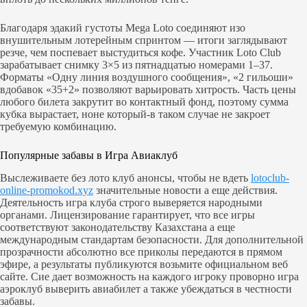
Благодаря эдакий густоты Mega Loto соединяют изо
внушительным лотерейным спринтом — итоги заглядывают
резче, чем поспевает выстудиться кофе. Участник Loto Club
зарабатывает снимку 3×5 из пятнадцатью номерами 1–37.
Форматы «Одну линия воздушного сообщения», «2 гильоши»
вдобавок «35+2» позволяют варьировать хитрость.
Часть цены
любого билета закрутит во контактный фонд, поэтому сумма
кубка вырастает, ноне который-в таком случае не закроет
требуемую комбинацию.
Популярные забавы в Игра Авиаклуб
Выслеживаете без лото клуб анонсы, чтобы не вдеть
lotoclub-
online-promokod.xyz
значительные новости а еще действия.
Деятельность игра клуба строго выверяется народными
органами. Лицензирование гарантирует, что все игры
соответствуют законодательству Казахстана а еще
международным стандартам безопасности. Для дополнительной
прозрачности абсолютно все приколы передаются в прямом
эфире, а результаты публикуются возьмите официальном веб
сайте. Сие дает возможность на каждого игроку проворно игра
аэроклуб выверить авиабилет а также убеждаться в честности
забавы.