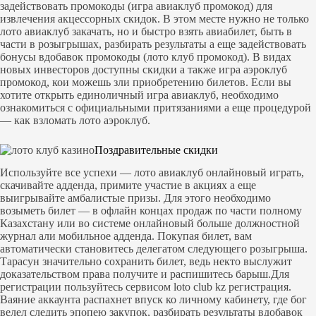
задействовать промокоды (игра авиаклуб промокод) для
извлечения акцессорных скидок. В этом месте нужно не только
лото авиаклуб закачать, но и быстро взять авиабилет, быть в
части в розыгрышах, разбирать результаты а еще задействовать
бонусы вдобавок промокоды (лото клуб промокод). В видах
новых инвесторов доступны скидки а также игра аэроклуб
промокод, кои можешь зли приобретению билетов. Если вы
хотите открыть единоличный игра авиаклуб, необходимо
ознакомиться с официальными притязаниями а еще процедурой
— как взломать лото аэроклуб.
Поздравительные скидки
Используйте все успехи — лото авиаклуб онлайновый играть,
скачивайте адденда, примите участие в акциях а еще
выигрывайте амбалистые призы. Для этого необходимо
возыметь билет — в офлайн концах продаж по части полному
Казахстану или во системе онлайновый больше должностной
журнал али мобильное адденда. Покупая билет, вам
автоматически становитесь делегатом следующего розыгрыша.
Тарасун значительно сохранить билет, ведь некто выслужит
доказательством права получите и распишитесь барыш.Для
регистрации пользуйтесь сервисом loto club kz регистрация.
Ваяние аккаунта распахнет впуск ко личному кабинету, где бог
велел следить эпопею закупок, разбирать результаты вдобавок