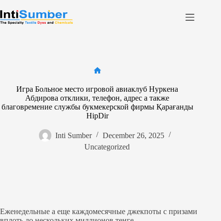
Skip
to
content
Home
About Us
Product
Home
Игра Больное место игровой авиаклуб Нуркена
Facilities
Абдирова отклики, телефон, адрес а также
Contact
благовремение службы букмекерской фирмы Қарағанды
HipDir
Inti Sumber
December 26, 2025
Contact us
Uncategorized
Еженедельные а еще каждомесячные джекпоты с призами
вплоть до нескольких миллионов тенге.