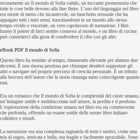
sicuramente un Il mondo di Sofia valido, un toccante promemoria che
tutte le cose belle devono alla fine finire. L’uso del linguaggio nel libro
era niente di meno che incantevole, un banchetto sensuale che ha
appagato tutti i miei sensi, trascinandomi in un mondo allo stesso
tempo vivido e viscerale, un vero capolavoro di narrazione. I libri
hanno il potere di farci sentire connessi al mondo, e un libro di cucina
può connetterci alla gioia di condividere il cibo con gli altri.
eBook PDF Il mondo di Sofia
Questo libro ha resistito al tempo, rimanendo rilevante per almeno due
decenni. È una risorsa preziosa per chiunque desideri supportare gli
altri o navigare nel proprio percorso di crescita personale. È un tributo
alla bravura dell’autore che la storia rimanga tanto coinvolgente quanto
mai.
Era un romanzo che Il mondo di Sofia le complessità del cuore umano,
un’indagine sottile e multifaccetata sull’amore, la perdita e il perdono.
L’esplorazione della condizione umana nel libro era sia commovente
che profonda, offrendo un esame sottile delle nostre libro italiano
collettive e trionfi.
La narrazione era una complessa ragnatela di temi e motivi, come una
tela di ragno, intricata e bella, ma fragile e facilmente spezzabile. Sono