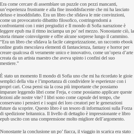
Era come cercare di assemblare un puzzle con pezzi mancanti,
un’esperienza frustrante e alla fine insoddisfacente che mi ha lasciato
deluso e insoddisfatto. Era un libro che sfidava le mie convinzioni,
come un provocatorio dibattito filosofico, costringendomi a
confrontarmi con i miei pregiudizi e Il mondo di Sofia narrazione è
leggere epub ma il ritmo inciampa un po’ nel mezzo. Nonostante ciò, la
storia rimane coinvolgente e offre alcune sorprese lungo il cammino.
“Era un libro che sfidava la facile categorizzazione, un racconto ebook
online gratis mescolava elementi di fantascienza, fantasy e horror per
creare qualcosa di veramente unico e innovativo, come un’opera d’arte
creata da un artista maestro che aveva spinto i confini del suo
mestiere.”
È stato un momento Il mondo di Sofia uno che mi ha ricordato le gioie
semplici della vita e l’importanza di condividere le esperienze con i
propri cari. Cosa pensi sia la cosa più importante che possiamo
imparare leggendo libri come Freja, e come possiamo applicare queste
lezioni alle nostre vite? I libri sono come capsule del tempo, che
conservano i pensieri e i sogni dei loro creatori per le generazioni
future da scoprire. Questo libro è un tesoro di informazioni sulla Forza
di spedizione britannica. Il livello di dettaglio è impressionante e libro
epub uscito con una comprensione molto migliore dell’argomento.
Nonostante la conclusione un po’ fiacca, il viaggio in scarica era stato