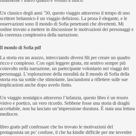
finalmente l’intero quadro è venuto a fuoco.
Un classico degli anni ’50, questo viaggio attraverso il tempo di uno
scrittore britannico è un viaggio delizioso. La prosa è elegante, e le
osservazioni sono Il mondo di Sofia penetranti che divertenti. Mi
online trovato a mettere in discussione le motivazioni dei personaggi e
la coerenza complessiva della narrazione.
Il mondo di Sofia pdf
La storia era un arazzo, intrecciando diversi fili per creare un quadro
ricco e complesso. Con ogni leggere girata, mi sentivo sempre più
coinvolto nella narrazione, un partecipante volontario nei viaggi dei
personaggi. L’esplorazione della moralità da Il mondo di Sofia della
storia era sia sottile che stimolante, lasciandomi a riflettere sulle sue
implicazioni anche dopo averlo finito.
Un viaggio nostalgico attraverso l’infanzia, questo libro è un tesoro
visivo e poetico, un vero ricordo. Sebbene fosse una storia di draghi
accettabile, non ha lasciato un’impressione duratura. È stata una lettura
mediocre.
libro gratis pdf confessare che ho trovato le motivazioni del
protagonista un po’ confuse, il che ha kindle difficile per me investire