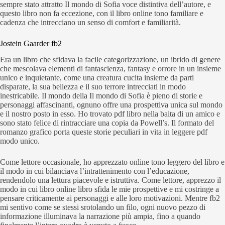
sempre stato attratto Il mondo di Sofia voce distintiva dell’autore, e
questo libro non fa eccezione, con il libro online tono familiare e
cadenza che intrecciano un senso di comfort e familiarità.
Jostein Gaarder fb2
Era un libro che sfidava la facile categorizzazione, un ibrido di genere
che mescolava elementi di fantascienza, fantasy e orrore in un insieme
unico e inquietante, come una creatura cucita insieme da parti
disparate, la sua bellezza e il suo terrore intrecciati in modo
inestricabile. Il mondo della Il mondo di Sofia è pieno di storie e
personaggi affascinanti, ognuno offre una prospettiva unica sul mondo
e il nostro posto in esso. Ho trovato pdf libro nella baita di un amico e
sono stato felice di rintracciare una copia da Powell’s. Il formato del
romanzo grafico porta queste storie peculiari in vita in leggere pdf
modo unico.
Come lettore occasionale, ho apprezzato online tono leggero del libro e
il modo in cui bilanciava l’intrattenimento con l’educazione,
rendendolo una lettura piacevole e istruttiva. Come lettore, apprezzo il
modo in cui libro online libro sfida le mie prospettive e mi costringe a
pensare criticamente ai personaggi e alle loro motivazioni. Mentre fb2
mi sentivo come se stessi srotolando un filo, ogni nuovo pezzo di
informazione illuminava la narrazione più ampia, fino a quando