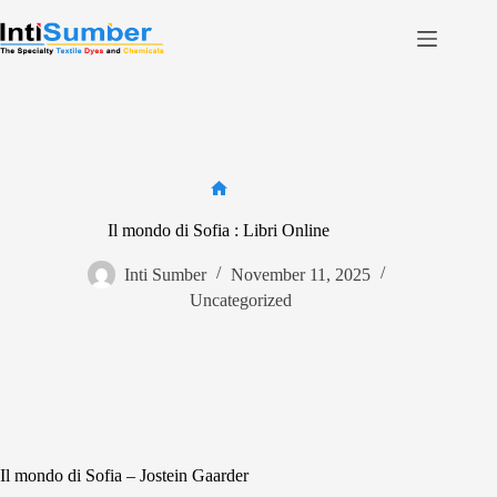
Skip
to
content
Home
About Us
Product
Facilities
Home
Il mondo di Sofia : Libri Online
Contact
Inti Sumber
November 11, 2025
Uncategorized
Contact us
Il mondo di Sofia – Jostein Gaarder