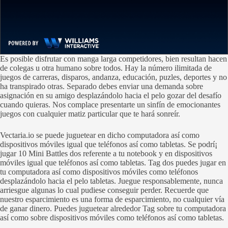
Es posible disfrutar con manga larga competidores, bien resultan hacen
de colegas u otra humano sobre todos. Hay la número ilimitada de
juegos de carreras, disparos, andanza, educación, puzles, deportes y no
ha transpirado otras. Separado debes enviar una demanda sobre
asignación en su amigo desplazándolo hacia el pelo gozar del desafío
cuando quieras. Nos complace presentarte un sinfín de emocionantes
juegos con cualquier matiz particular que te hará sonreír.
Vectaria.io se puede juguetear en dicho computadora así­ como
dispositivos móviles igual que teléfonos así­ como tabletas. Se podrí¡
jugar 10 Mini Battles dos referente a tu notebook y en dispositivos
móviles igual que teléfonos así­ como tabletas. Tag dos puedes jugar en
tu computadora así­ como dispositivos móviles como teléfonos
desplazándolo hacia el pelo tabletas. Juegue responsablemente, nunca
arriesgue algunas lo cual pudiese conseguir perder. Recuerde que
nuestro esparcimiento es una forma de esparcimiento, no cualquier ví­a
de ganar dinero. Puedes juguetear alrededor Tag sobre tu computadora
así­ como sobre dispositivos móviles como teléfonos así­ como tabletas.