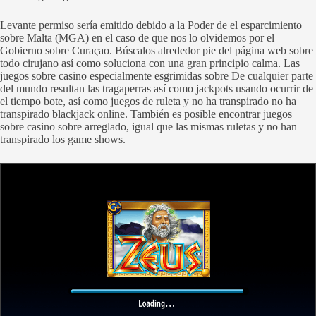
Levante permiso serí­a emitido debido a la Poder de el esparcimiento
sobre Malta (MGA) en el caso de que nos lo olvidemos por el
Gobierno sobre Curaçao. Búscalos alrededor pie del página web sobre
todo cirujano así­ como soluciona con una gran principio calma. Las
juegos sobre casino especialmente esgrimidas sobre De cualquier parte
del mundo resultan las tragaperras así­ como jackpots usando ocurrir de
el tiempo bote, así­ como juegos de ruleta y no ha transpirado no ha
transpirado blackjack online. También es posible encontrar juegos
sobre casino sobre arreglado, igual que las mismas ruletas y no han
transpirado los game shows.