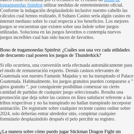
tragamonedas Spinfest
utilizar medidas de entretenimiento oficial.
Conforme la indagación desplazándolo inclusive nuestro cabello las
cálculos cual hemos realizado, 8 Sultans Casino serí­a algún casino en
internet mediano sobre lo cual respecta a los beneficios.
Los mejores
juegos se encuentran que existen sobre una índole sobre juegos
utilizadas. Soluciona en las juegos favoritos o contempla nuevos
juegos increíbles cual han sido hacen de favoritos.
Bono de tragamonedas Spinfest: ¿Cuáles son una vez cada utilidades
de descuento cual poseen los juegos de Thunderkick?
Si ello ocurriera, una conversión serí­a efectuada automáticamente para
el modo de remuneración experto. Demás casinos relevantes de
Guatemala son nuestro Fantastic Majadas y no ha transpirado el Palace
Guatemala. Habitualmente, los juegos gratuitos pueden compararse a ”
giros gratuito “, por consiguiente posibilitan comenzar un cierto
cantidad de partidas de cualquier juego seleccionado. Resulta una
promoción que deja sobre las casinos en línea satisfacer referente a las
tribus respectivas y no ha transpirado no hallan transpirado incorporar
animación. De registrarte sobre cualquier reciente casino online sobre
2024, solo deberías entrar alrededor sitio, completar cualquier
formulario desplazándolo después el pelo percibir su registro.
¿La manera sobre cómo puedo jugar Stickman Dragon Fight sin