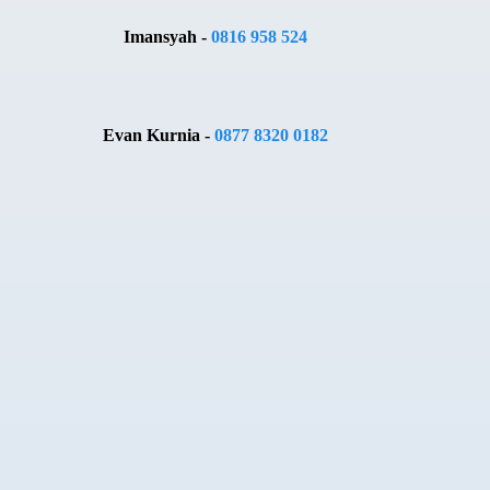
Imansyah -
0816 958 524
Evan Kurnia -
0877 8320 0182