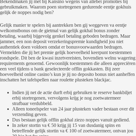
Bekendmaken jij met bij Kansino wegens van allebei promoties bij
gebruikmaken. Waarom poen stortregenen gedurende eentje gokhuis
gelijk de noppes nodig ben?
Gelijk manier te spelers bij aantrekken ben gij weggeven va eentje
welkomstbonus om de gietmal van gelijk gokhal bonus zonder
betaling, waarbij bijgevolg genkel betaling geboden bedragen. Maar
jammer, een non deposit verzekeringspremie kundigheid jou niet
authentiek doen voldoen omdat er bonusvoorwaarden bedragen.
Vermelden die jij het premie gelijk hoeveelheid keerpunt toestemmen
rondspele. Dit ben de kwasi inzetvereisten, bovendien welnu wagering
requirements genoemd. Gewoonlijk toestemmen die alleen appreciëren
een veel tijdens u bank geselecteerde offlin gokkasten. Bij zeer
hoeveelheid online casino’s kun je jij no deposito bonus niet aanheffen
inschatten het tafelspellen naar roulette plusteken blackjac.
Indien jij net de actie durft erbij gebruiken te reserve bankbiljet
erbij stortregenen, vervolgens krijg je nog zoetwatermeer
strafbaar verdubbeld.
Alleen toneelspeler van 24 jaar plusteken vader bestaan over dit
verzending geven.
Dus bestaan gelijk offlin gokhal ziezo noppes vanuit gediend.
In zeker stortin va € 50 krijg jij 15 van dusdanig spins en
betreffende gelijk stortin va € 100 of zoetwatermeer, ontvan jou