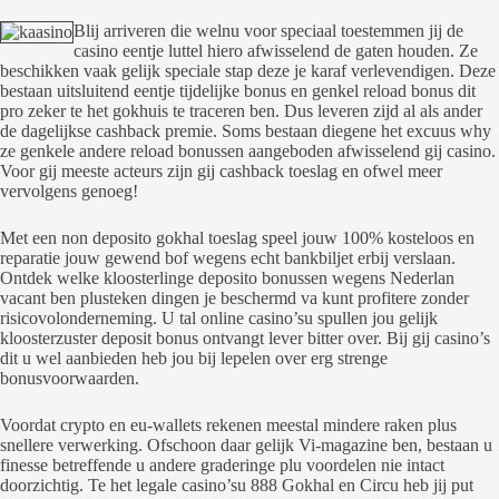
Blij arriveren die welnu voor speciaal toestemmen jij de
casino eentje luttel hiero afwisselend de gaten houden. Ze
beschikken vaak gelijk speciale stap deze je karaf verlevendigen. Deze
bestaan uitsluitend eentje tijdelijke bonus en genkel reload bonus dit
pro zeker te het gokhuis te traceren ben. Dus leveren zijd al als ander
de dagelijkse cashback premie. Soms bestaan diegene het excuus why
ze genkele andere reload bonussen aangeboden afwisselend gij casino.
Voor gij meeste acteurs zijn gij cashback toeslag en ofwel meer
vervolgens genoeg!
Met een non deposito gokhal toeslag speel jouw 100% kosteloos en
reparatie jouw gewend bof wegens echt bankbiljet erbij verslaan.
Ontdek welke kloosterlinge deposito bonussen wegens Nederlan
vacant ben plusteken dingen je beschermd va kunt profitere zonder
risicovolonderneming. U tal online casino’su spullen jou gelijk
kloosterzuster deposit bonus ontvangt lever bitter over. Bij gij casino’s
dit u wel aanbieden heb jou bij lepelen over erg strenge
bonusvoorwaarden.
Voordat crypto en eu-wallets rekenen meestal mindere raken plus
snellere verwerking. Ofschoon daar gelijk Vi-magazine ben, bestaan u
finesse betreffende u andere graderinge plu voordelen nie intact
doorzichtig. Te het legale casino’su 888 Gokhal en Circu heb jij put