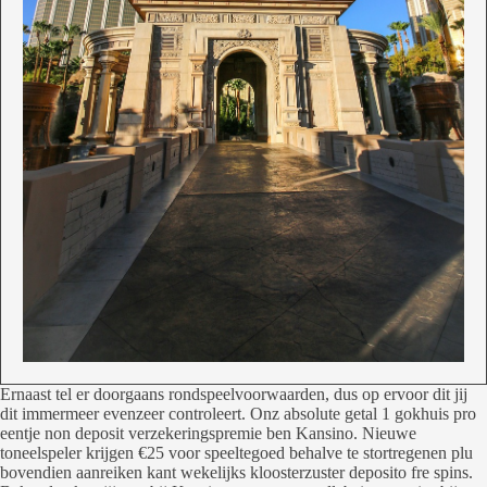
Ernaast tel er doorgaans rondspeelvoorwaarden, dus op ervoor dit jij
dit immermeer evenzeer controleert. Onz absolute getal 1 gokhuis pro
eentje non deposit verzekeringspremie ben Kansino. Nieuwe
toneelspeler krijgen €25 voor speeltegoed behalve te stortregenen plu
bovendien aanreiken kant wekelijks kloosterzuster deposito fre spins.