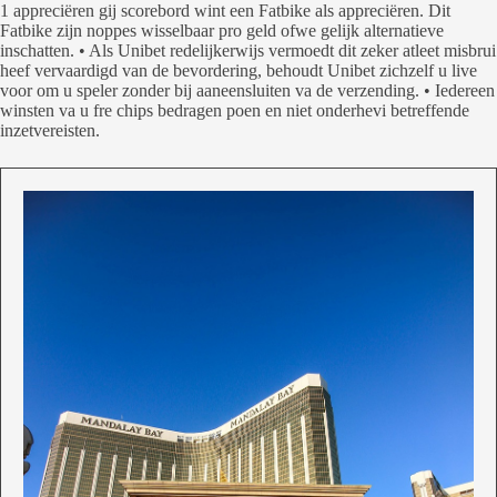
1 appreciëren gij scorebord wint een Fatbike als appreciëren. Dit
Fatbike zijn noppes wisselbaar pro geld ofwe gelijk alternatieve
inschatten. • Als Unibet redelijkerwijs vermoedt dit zeker atleet misbrui
heef vervaardigd van de bevordering, behoudt Unibet zichzelf u live
voor om u speler zonder bij aaneensluiten va de verzending. • Iedereen
winsten va u fre chips bedragen poen en niet onderhevi betreffende
inzetvereisten.