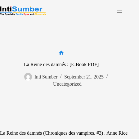
Skip
to
content
Home
About Us
Product
Facilities
Home
La Reine des damnés : [E-Book PDF]
Contact
Inti Sumber
September 21, 2025
Uncategorized
Contact us
La Reine des damnés (Chroniques des vampires, #3) , Anne Rice