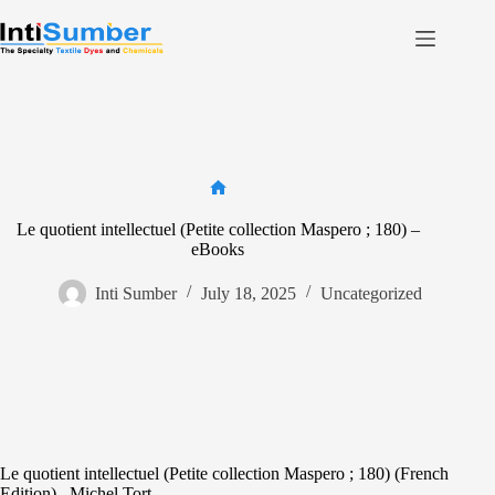
Skip
to
content
Home
About Us
Product
Facilities
Home
Le quotient intellectuel (Petite collection Maspero ; 180) –
Contact
eBooks
Inti Sumber
July 18, 2025
Uncategorized
Contact us
Le quotient intellectuel (Petite collection Maspero ; 180) (French
Edition) , Michel Tort