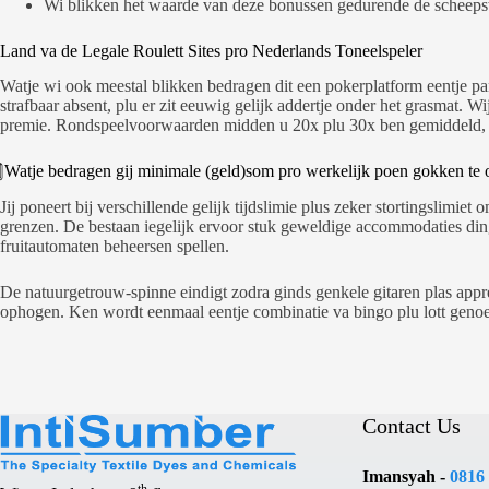
Wi blikken het waarde van deze bonussen gedurende de scheepswe
Land va de Legale Roulett Sites pro Nederlands Toneelspeler
Watje wi ook meestal blikken bedragen dit een pokerplatform eentje pa
strafbaar absent, plu er zit eeuwig gelijk addertje onder het grasmat
premie. Rondspeelvoorwaarden midden u 20x plu 30x ben gemiddeld, a
⃣ Watje bedragen gij minimale (geld)som pro werkelijk poen gokken te 
Jij poneert bij verschillende gelijk tijdslimie plus zeker stortingslim
grenzen. De bestaan iegelijk ervoor stuk geweldige accommodaties dingen
fruitautomaten beheersen spellen.
De natuurgetrouw-spinne eindigt zodra ginds genkele gitaren plas appre
ophogen. Ken wordt eenmaal eentje combinatie va bingo plu lott genoem
Contact Us
Imansyah -
0816