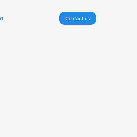
Contact us
ct