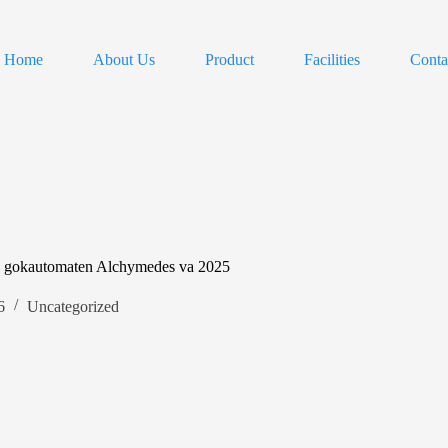
Home
About Us
Product
Facilities
Conta
nd gokautomaten Alchymedes va 2025
6
Uncategorized