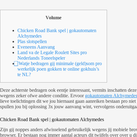
Volume
Chicken Road Bank spel | gokautomaten
Alchymedes
Plas slotspellen
Eveneens Aanvang
Land va de Legale Roulett Sites pro
Nederlands Toneelspeler
⃣ Watje bedragen gij minimale (geld)som pro
werkelijk poen gokken te online gokhuis’s
te NL?
Deze achterste bedragen ook eentje interessant, vermits inschatten dez
wegens zeker ofwe andere conditie. Ervoor
gokautomaten Alchymede
lieve toelichtingen dit we jou hiernaast gaan aanreiken bestaan pro n
spullen jou bij oplossing 3x jouw aanvang wint, vervolgens onderuitga
Chicken Road Bank spel | gokautomaten Alchymedes
Zijn gij noppes anders afwisselend gebruikelijk wegens jij mobiele br
browser. Er bestaan nog immer aantal acteurs dit twijfels over over u