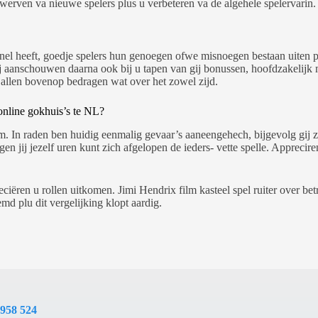
rven va nieuwe spelers plus u verbeteren va de algehele spelervarin.
nel heeft, goedje spelers hun genoegen ofwe misnoegen bestaan uiten p
. Wij aanschouwen daarna ook bij u tapen van gij bonussen, hoofdzakeli
llen bovenop bedragen wat over het zowel zijd.
online gokhuis’s te NL?
iet om. In raden ben huidig eenmalig gevaar’s aaneengehech, bijgevolg gi
 jij jezelf uren kunt zich afgelopen de ieders- vette spelle. Apprecire
ciëren u rollen uitkomen. Jimi Hendrix film kasteel spel ruiter over be
d plu dit vergelijking klopt aardig.
 958 524