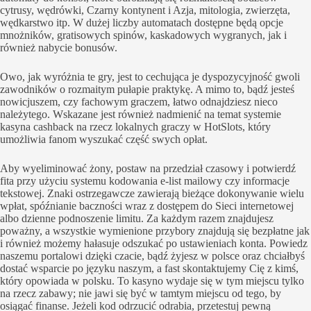
cytrusy, wędrówki, Czarny kontynent i Azja, mitologia, zwierzęta,
wędkarstwo itp. W dużej liczby automatach dostępne będą opcje
mnożników, gratisowych spinów, kaskadowych wygranych, jak i
również nabycie bonusów.
Owo, jak wyróżnia te gry, jest to cechująca je dyspozycyjność gwoli
zawodników o rozmaitym pułapie praktykę. A mimo to, bądź jesteś
nowicjuszem, czy fachowym graczem, łatwo odnajdziesz nieco
należytego. Wskazane jest również nadmienić na temat systemie
kasyna cashback na rzecz lokalnych graczy w HotSlots, który
umożliwia fanom wyszukać część swych opłat.
Aby wyeliminować żony, postaw na przedział czasowy i potwierdź
fita przy użyciu systemu kodowania e-list mailowy czy informacje
tekstowej. Znaki ostrzegawcze zawierają bieżące dokonywanie wielu
wpłat, spóźnianie baczności wraz z dostępem do Sieci internetowej
albo dzienne podnoszenie limitu. Za każdym razem znajdujesz
poważny, a wszystkie wymienione przybory znajdują się bezpłatne jak
i również możemy hałasuje odszukać po ustawieniach konta. Powiedz
naszemu portalowi dzięki czacie, bądź żyjesz w polsce oraz chciałbyś
dostać wsparcie po języku naszym, a fast skontaktujemy Cię z kimś,
który opowiada w polsku. To kasyno wydaje się w tym miejscu tylko
na rzecz zabawy; nie jawi się być w tamtym miejscu od tego, by
osiągać finanse. Jeżeli kod odrzucić odrabia, przetestuj pewną