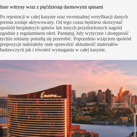
Inne witryny wraz z pięćdziesiąt darmowymi spinami
Po rejestracji w całej kasynie oraz ewentualnej weryfikacji danych
premia zostaje aktywowany. Od tego czasu będziesz skorzystać
spośród bezpłatnych spinów lub innych przydzielonych nagród
zgodnie z regulaminem ofert. Pamiętaj, hdy wytyczne i dostępność
tychże reklamy potrafią się przerobić. Poprzednio wzięciem spośród
propozycje należałoby stale sprawdzić aktualność materiałów
badawczych jak i również wymagania w całej kasynie.