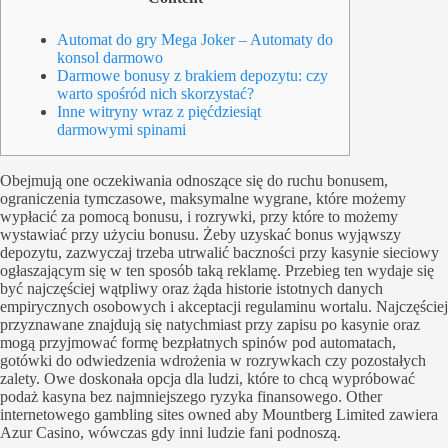
Automat do gry Mega Joker – Automaty do
konsol darmowo
Darmowe bonusy z brakiem depozytu: czy
warto spośród nich skorzystać?
Inne witryny wraz z pięćdziesiąt
darmowymi spinami
Obejmują one oczekiwania odnoszące się do ruchu bonusem,
ograniczenia tymczasowe, maksymalne wygrane, które możemy
wypłacić za pomocą bonusu, i rozrywki, przy które to możemy
wystawiać przy użyciu bonusu. Żeby uzyskać bonus wyjąwszy
depozytu, zazwyczaj trzeba utrwalić baczności przy kasynie sieciowy
ogłaszającym się w ten sposób taką reklamę. Przebieg ten wydaje się
być najczęściej wątpliwy oraz żąda historie istotnych danych
empirycznych osobowych i akceptacji regulaminu wortalu.
Najczęściej
przyznawane znajdują się natychmiast przy zapisu po kasynie oraz
mogą przyjmować formę bezpłatnych spinów pod automatach,
gotówki do odwiedzenia wdrożenia w rozrywkach czy pozostałych
zalety. Owe doskonała opcja dla ludzi, które to chcą wypróbować
podaż kasyna bez najmniejszego ryzyka finansowego. Other
internetowego gambling sites owned aby Mountberg Limited zawiera
Azur Casino, wówczas gdy inni ludzie fani podnoszą.