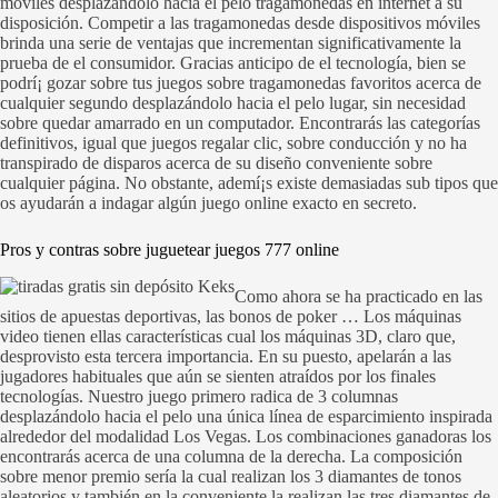
móviles desplazándolo hacia el pelo tragamonedas en internet a su
disposición. Competir a las tragamonedas desde dispositivos móviles
brinda una serie de ventajas que incrementan significativamente la
prueba de el consumidor. Gracias anticipo de el tecnología, bien se
podrí¡ gozar sobre tus juegos sobre tragamonedas favoritos acerca de
cualquier segundo desplazándolo hacia el pelo lugar, sin necesidad
sobre quedar amarrado en un computador. Encontrarás las categorías
definitivos, igual que juegos regalar clic, sobre conducción y no ha
transpirado de disparos acerca de su diseño conveniente sobre
cualquier página. No obstante, ademí¡s existe demasiadas sub tipos que
os ayudarán a indagar algún juego online exacto en secreto.
Pros y contras sobre juguetear juegos 777 online
Como ahora se ha practicado en las
sitios de apuestas deportivas, las bonos de poker … Los máquinas
video tienen ellas características cual los máquinas 3D, claro que,
desprovisto esta tercera importancia. En su puesto, apelarán a las
jugadores habituales que aún se sienten atraídos por los finales
tecnologías. Nuestro juego primero radica de 3 columnas
desplazándolo hacia el pelo una única línea de esparcimiento inspirada
alrededor del modalidad Los Vegas. Los combinaciones ganadoras los
encontrarás acerca de una columna de la derecha. La composición
sobre menor premio serí­a la cual realizan los 3 diamantes de tonos
aleatorios y también en la conveniente la realizan las tres diamantes de