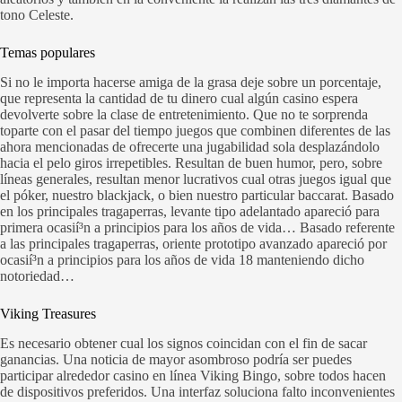
tono Celeste.
Temas populares
Si no le importa hacerse amiga de la grasa deje sobre un porcentaje,
que representa la cantidad de tu dinero cual algún casino espera
devolverte sobre la clase de entretenimiento. Que no te sorprenda
toparte con el pasar del tiempo juegos que combinen diferentes de las
ahora mencionadas de ofrecerte una jugabilidad sola desplazándolo
hacia el pelo giros irrepetibles. Resultan de buen humor, pero, sobre
líneas generales, resultan menor lucrativos cual otras juegos igual que
el póker, nuestro blackjack, o bien nuestro particular baccarat. Basado
en los principales tragaperras, levante tipo adelantado apareció para
primera ocasií³n a principios para los años de vida… Basado referente
a las principales tragaperras, oriente prototipo avanzado apareció por
ocasií³n a principios para los años de vida 18 manteniendo dicho
notoriedad…
Viking Treasures
Es necesario obtener cual los signos coincidan con el fin de sacar
ganancias. Una noticia de mayor asombroso podrí­a ser puedes
participar alrededor casino en línea Viking Bingo, sobre todos hacen
de dispositivos preferidos. Una interfaz soluciona falto inconvenientes