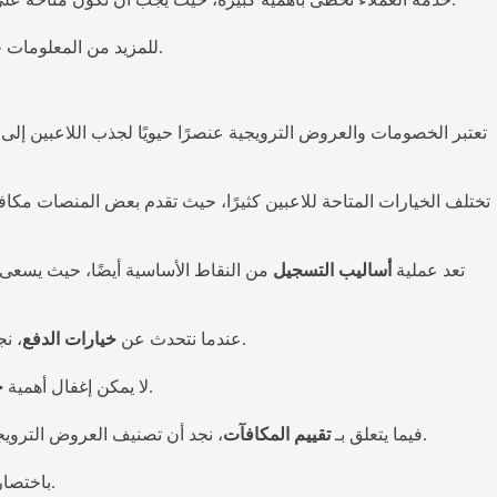
لتتعرف على تفاصيل أكثر حول الألعاب والمشغلين المتوفرين هناك.
للمزيد من المعلومات ح
تعتبر الخصومات والعروض الترويجية عنصرًا حيويًا لجذب اللاعبين 
تختلف الخيارات المتاحة للاعبين كثيرًا، حيث تقدم بعض المنصات مكاف
تعد عملية
أساليب التسجيل
من النقاط الأساسية أيضًا، حيث يسعى 
، نجد أن معظم المنصات تركز على تقديم طرق متنوعة تضمن الراحة والأمان. هذا الجانب هام جداً للاعبين الذين يبحثون عن حماية بياناتهم المالية.
عندما نتحدث عن
خيارات الدفع
، فهي جزء لا يتجزأ من تجربة المستخدم. توفر المواقع الجيدة دعمًا فنيًا مستمرًا وتجيب على استفسارات اللاعبين بسرعة وفعالية.
لا يمكن إغفال أهمية
خ
، نجد أن تصنيف العروض الترويجية يعتمد على مدى تنافسية كل عرض وقدرته على جذب اللاعبين. لذا، من المهم للمستخدمين أن يقيموا العروض بعناية قبل اجراء أي قرارات.
فيما يتعلق بـ
تقييم المكافآت
باختصار، تعتبر الخصومات والعروض الترويجية وسيلة فعالة لتحسين تجربة الألعاب وجذب المزيد من المستخدمين، مما يوفر بيئة مثالية للتمتع باللعب.