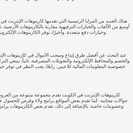
هناك العديد من المزايا الرئيسية التي تقدمها كازينوهات الإنترنت في 
أوسع من الألعاب والخيارات الترفيهية مقارنة بالكازينوهات الأرضية. ثا
وخيارات دفع متعددة. وأخيرًا، توفر الكازينوهات الإلكترونية الخصوصية والسرية التي قد لا تتوفر في الأماكن التقليدية. هذه المزايا المتعددة تجعل من كازينوهات الإنترنت في الكويت خيارًا جذابًا للاعبين.
عند البحث عن أفضل طرق إيداع وسحب الأموال في كازينوهات الإنترنت 
والخصم والمحافظ الإلكترونية والتحويلات المصرفية. ثانياً، ينبغي ا
خصوصية المعلومات المالية للاعبين. رابعًا، يجب النظر في توفر خي
كازينوهات الإنترنت في الكويت تقدم مجموعة متنوعة من العروض و
جوالات مجانية. كما تقدم بعض المواقع برامج ولاء وفرص للحصول على ج
وخصومات خاصة. بالإضافة إلى ذلك، تقدم بعض الكازينوهات برامج 