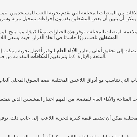
لافات بين المنصات المختلفة التي تقدم تجربة اللعب للمستخدمين. تتمي
ءمة المنصات المختلفة. توفر هذه الخيارات تنوعًا كبيرًا، مما يتيح للم
تلعب دورًا حاسمًا في اتخاذ القرار، حيث يسعى اللاعبون دائمًا إلى التأكد من أن أموالهم ومعلوماتهم الشخصية في أيدٍ آمنة.
المشغلين
منصات إلى تحقيق أعلى معايير
الأداء العام
لتوفير أفضل تجربة ممكنة. 
المقدمة من قبل المنصات، حيث تعتبر حافزًا مهمًا للاعبين في اختيار وجهتهم المفضلة.
المتعة والإثارة. كما يتم تقييم
المكافآت
التي تتناسب مع أذواق اللاعبين المختلفة. يضم السوق المحلي ألعاب الق
 المتاحة والأداء العام للمنصة. من المهم اختيار المشغلين الذين يت
لمختلفة يمكن أن تضيف قيمة كبيرة لتجربة اللاعب. إلى جانب ذلك، تو