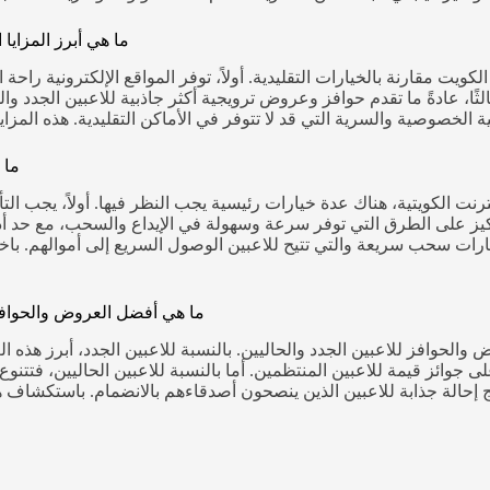
ما هي أبرز المزايا 
الكويت مقارنة بالخيارات التقليدية. أولاً، توفر المواقع الإلكترونية را
لثًا، عادةً ما تقدم حوافز وعروض ترويجية أكثر جاذبية للاعبين الجدد وا
ما 
الكويتية، هناك عدة خيارات رئيسية يجب النظر فيها. أولاً، يجب التأك
لتركيز على الطرق التي توفر سرعة وسهولة في الإيداع والسحب، مع حد أ
ارات سحب سريعة والتي تتيح للاعبين الوصول السريع إلى أموالهم. باخت
ما هي أفضل العروض والحوافز ا
الحوافز للاعبين الجدد والحاليين. بالنسبة للاعبين الجدد، أبرز هذه 
وائز قيمة للاعبين المنتظمين. أما بالنسبة للاعبين الحاليين، فتتنوع 
إحالة جذابة للاعبين الذين ينصحون أصدقاءهم بالانضمام. باستكشاف ه