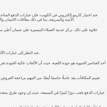
عند اختيار كازينو إلكتروني في الكويت، فإن خيارات الدفع المتا
الآمنة والسريعة، بما في ذلك بطاقات الائتمان والخصم، والمحافظ الإلكترونية، والتحويلات المصرفية. تضمن هذه الخيارات سرعة وسهولة إيداع الأموال وسحبها، مما يوفر تجربة مريحة للاعبين.
علاوة على ذلك، تركز خدمة العملاء المتميزة على ضمان أعلى مس
عند النظر إلى خيارات الألعاب المتاحة، يعتبر الترخيص جزءًا أساسيًا يحدد موثوقية المؤسسات. تعتمد سمعة هذه المنصات على عدة عوامل تؤثر في تجارب المستخدمين.
أحد العناصر الحيوية هو جودة اللعبة، حيث أن الألعاب عالية الجودة 
تقييم المكافآت يعد عاملًا حاسمًا أيضًا. من المهم مراجعة العروض
خيارات الدفع تلعب دورًا كبيرًا في السمعة، حيث إن وجود طرق متعددة