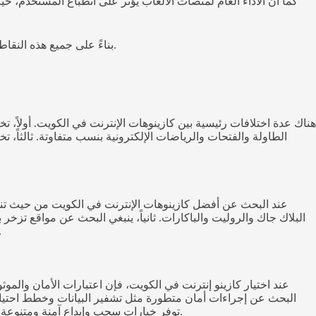
كما أن الأداء العام لمنصات الألعاب يؤثر على انطباع المستخدم، حي
بناءً على جميع هذه النقاط، يتضح أننا نعيش في بيئة شديدة التنافس، حيث ترتبط السمعة بالتجارب الشاملة وتجعل من السهل على اللاعبين اختيار المنصات الأنسب لهم.
هناك عدة اختلافات رئيسية بين كازينوهات الإنترنت في الكويت. أولاً، تخ
الطاولة والفتحات والرياضات الإلكترونية بنسب متفاوتة. ثالثاً، ت
عند البحث عن أفضل كازينوهات الإنترنت في الكويت من حيث تنوع 
البلاك جاك والروليت والباكارات. ثانياً، ينبغي البحث عن مواقع تزخ
الرياضات الإلكترونية والبينغو والكازينو الحي. وبالنظر في هذه المعايي
عند اختيار كازينو إنترنت في الكويت، فإن اعتبارات الأمان والمو
البحث عن إجراءات أمان متطورة مثل تشفير البيانات وخطط احتياطية
توفر خيارات سحب وإيداع آمنة ومتنوعة. وأخيرًا، ينبغي البحث عن مستويات دعم عملاء موثوقة وسريعة الاستجابة. باتباع هذه الاعتبارات، يمكن اختيار كازينو إنترنت موثوق في الكويت.