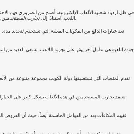
في ظل ازدياد شعبية الألعاب الإلكترونية، أصبح من الضروري فهم الاخت
، يمكن أن يتبين أن بعض المشغلين يقدمون إجراءات تسجيل مرنة وسريعة، بينما يتطلب البعض الآخر خطوات إضافية قد لا تكون مريحة للجميع.
اللعب. استنادًا إلى
تجارب المستخدمين
تعد
خيارات الدفع
من المكونات الفعلية التي تستخدم لتحديد مدى ملا
جودة اللعبة هي عامل آخر يؤثر على تجربة اللاعب. تسعى العديد من ال
تقدم المنصات التي تستضيفها دولة الكويت مجموعة متنوعة من الألعاب 
تعتمد تجارب المستخدمين في هذه الألعاب بشكل كبير على الخيارات
تقييم المكافآت يعد من العوامل الحاسمة أيضاً، حيث أن العروض ا
خدمة العملاء تحظى بأهمية كبيرة، حيث يجب أن تكون متاحة على مدار الساعة لتلبية احتياجات اللاعبين. كما أن أساليب التسجيل السريعة وكذلك خيارات الدفع المتنوعة تسهم في تسهيل التجربة بشكل كبير.