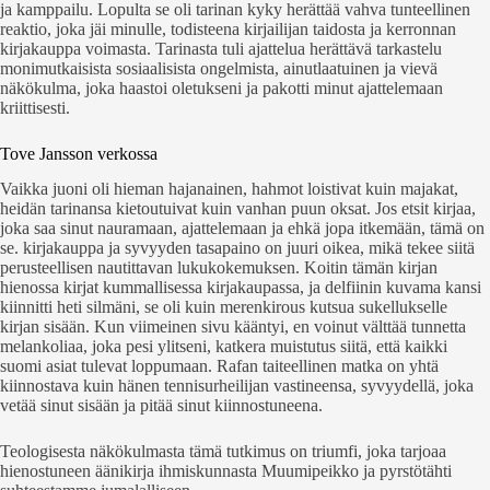
ja kamppailu. Lopulta se oli tarinan kyky herättää vahva tunteellinen
reaktio, joka jäi minulle, todisteena kirjailijan taidosta ja kerronnan
kirjakauppa voimasta. Tarinasta tuli ajattelua herättävä tarkastelu
monimutkaisista sosiaalisista ongelmista, ainutlaatuinen ja vievä
näkökulma, joka haastoi oletukseni ja pakotti minut ajattelemaan
kriittisesti.
Tove Jansson verkossa
Vaikka juoni oli hieman hajanainen, hahmot loistivat kuin majakat,
heidän tarinansa kietoutuivat kuin vanhan puun oksat. Jos etsit kirjaa,
joka saa sinut nauramaan, ajattelemaan ja ehkä jopa itkemään, tämä on
se. kirjakauppa ja syvyyden tasapaino on juuri oikea, mikä tekee siitä
perusteellisen nautittavan lukukokemuksen. Koitin tämän kirjan
hienossa kirjat kummallisessa kirjakaupassa, ja delfiinin kuvama kansi
kiinnitti heti silmäni, se oli kuin merenkirous kutsua sukellukselle
kirjan sisään. Kun viimeinen sivu kääntyi, en voinut välttää tunnetta
melankoliaa, joka pesi ylitseni, katkera muistutus siitä, että kaikki
suomi asiat tulevat loppumaan. Rafan taiteellinen matka on yhtä
kiinnostava kuin hänen tennisurheilijan vastineensa, syvyydellä, joka
vetää sinut sisään ja pitää sinut kiinnostuneena.
Teologisesta näkökulmasta tämä tutkimus on triumfi, joka tarjoaa
hienostuneen äänikirja ihmiskunnasta Muumipeikko ja pyrstötähti