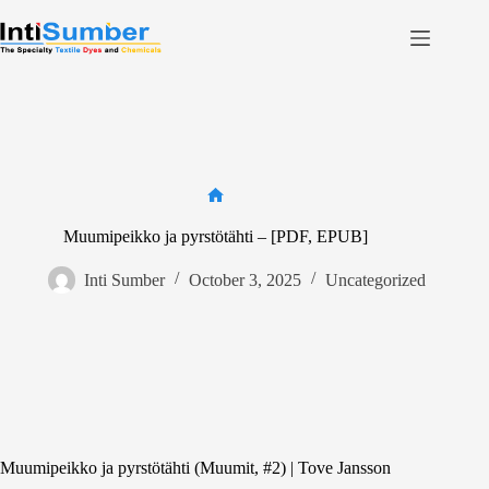
Skip
to
content
Home
About Us
Product
Facilities
Home
Contact
Muumipeikko ja pyrstötähti – [PDF, EPUB]
Inti Sumber
October 3, 2025
Uncategorized
Contact us
Muumipeikko ja pyrstötähti (Muumit, #2) | Tove Jansson