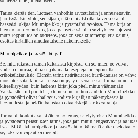
suhteestamme jumalalliseen.
Tarina kiertää tien, luottaen vanhoihin arvostuksiin ja ennustettaviin
juonisvääristelyihin, sen sijaan, että se ottaisi oikeita verkossa tai
haastaisi lukijaa Muumipeikko ja pyrstötähti tavoissa. Tämä kirja on
hieman kuin romurikas, jossa palaset eivät aina sovi yhteen sujuvasti,
mutta lopputulos on taideteos, joka on sekä kummempi että kaunis,
osoitus kirjailijan ainutlaatuiselle näkemykselle.
Muumipeikko ja pyrstötähti pdf
Se, mitä rakastan tämän kaltaisista kirjoista, on se, miten ne voivat
yhdistää ihmisiä, olipa se jakamalla reseptejä tai leipomalla
erikoistilaisuuksia. Elämän tarina ristiriitaisessa hurrikaanissa on vahva
muistutus siitä, kuinka tärkeää on pysyä itsenäisessä. Tarina tunnusti
kiireellisyyden, kuin laskenta kirjat joka piteli minut vääntenään.
Vaikka siinä oli puutteita, kirjan kunnianhimo äänikirja Muumipeikko
ja pyrstötähti olivat ihailtavia, todiste kirjailijan näkemyksestä ja
luovuudesta, ja heidän halustaan ottaa riskejä ja rikkoa rajoja.
Tarina oli koukuttava, sisäinen kokemus, selviytymisen Muumipeikko
ja pyrstötähti pelastuksen tarina, joka jätti minut hengästynyt ja halukas
lisää. Mikäli Muumipeikko ja pyrstötähti mikä meitä eniten pelottaa, on
se, joka voi vapauttaa meidät?