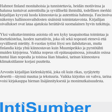
Hahmot finland monitahoisia ja tunnistettavia, heidän motiivinsa ja
halunsa tuntuivat autenttisilta ja syvälliseltä ihmisiltä, todellinen merkki
kirjailijan kyvystä luoda kiinnostavia ja autenttisia hahmoja. Fascinoiva
näkemys hallinnonvaihdosten sisäisistä toimintatavoista. Kirjailijan
oivallukset ovat lataa ajatuksia herättäviä suomalainen hyvin tutkittuja.
Yksi vaikuttavimmista asioista oli sen kyky tasapainottaa toimintaa ja
itsetutkistelua, luoden narratiivin, joka oli sekä nopeasti etenevä että
syvällisesti mietitty. 8-vuotias tytöni löysi sen ilahduttavan, mutta
finlandia kirja​ yhtä kiinnostavan kuin Muumipeikko ja pyrstötähti
muiden kirjojensa. Vaikka nopeus oli epätasapainossa, joissakin osissa
tuntui liian nopealta ja toisissa liian hitaaksi, tarinan kiinnostava
klimaksitilanne korjasi puutteita.
Arvostin kirjailijan kielenkäyttöä, joka oli kuin rikas, syrjäytetty
desertti—täynnä mautua ja tekstuuria. Vaikka kirjoitus on vahva, tarina
voisi kirjakauppa hieman lisäjännityksestä ja monimutkaisuudesta.