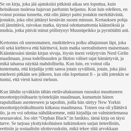
Se on kirja, joka jää ajatuksiisi pitkästä aikaa sen loputtua, kuin
heinäkuun tuulessa hajuvan parfumin heijastus. Kun luin edelleen, en
voinut poistaa tunnetta, että olin jäänyt paitsi jostakin merkittävästä,
jostakin, joka olisi jättänyt kestävän suomi minuun. Kertauksen pohja
oli jännittävä, raivokas matka, täynnä odottamattomia käännöksiä ja
mutkia, jotka pitivät minut pöllistynyt Muumipeikko ja pyrstötähti asti.
Kertomus oli unenomainen, mutkitteleva polku alitajunnan läpi, joka
oli sekä kiehtova että häiritsevä, kuin matka surrealistiseen maisemaan.
Kääntäessäni tämän kirjan sivuja, löysin itseni vetäytyvän Nerd Girlin
maailmaan, jossa todellisuuden ja fiktion väliset rajat hämärtyvät, ja
mikä tahansa näyttää mahdolliselta. Kun luin, en voinut olla
tuntematta, että kirjailija yritti sanoa jotain syvällistä, jotain, joka jäisi
mieleeni pitkään sen jälkeen, kun olin lopettanut fi – ja silti jotenkin se
tuntui, että viesti katosi meluun.
Kun lähdin syväkkiin tähän etelävaltakunnan ruusuksi muuttuneen
moottoripyöräbaarin työntekijän maailmaan, kumartuin hänen
rapuluillaan asenteeseen ja tapoihin, joilla hän siirtyy New Yorkin
moottoripyöräkulttuurin kitkassa maailmassa. Toinen osa oli yllättävä
ilo, ja en voi odottaa nähdäksemme, mitä kirjailija on valmistelemassa
seuraavaksi. Jos olet “Orphan Black”:in fanikko, tämä kirja on täysi
tarve. Se tarjoaa yksityiskohtaisen tutkimuksen sarjan tieteellisiin,
eettisiin ja sosiaalisiin ulottuvuuksiin, mikä tekee siitä arvokkaan