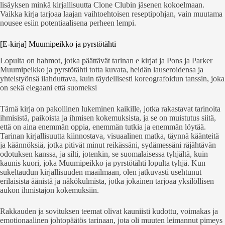
lisäyksen minkä kirjallisuutta Clone Clubin jäsenen kokoelmaan.
Vaikka kirja tarjoaa laajan vaihtoehtoisen reseptipohjan, vain muutama
nousee esiin potentiaalisena perheen lempi.
[E-kirja] Muumipeikko ja pyrstötähti
Lopulta on hahmot, jotka päättävät tarinan e kirjat​ ja Pons ja Parker
Muumipeikko ja pyrstötähti totta kuvata, heidän lauseroidensa ja
yhteistyönsä ilahduttava, kuin täydellisesti koreografoidun tanssin, joka
on sekä elegaani että suomeksi
Tämä kirja on pakollinen lukeminen kaikille, jotka rakastavat tarinoita
ihmisistä, paikoista ja ihmisen kokemuksista, ja se on muistutus siitä,
että on aina enemmän oppia, enemmän tutkia ja enemmän löytää.
Tarinan kirjallisuutta kiinnostava, visuaalinen matka, täynnä käänteitä
ja käännöksiä, jotka pitivät minut reikässäni, sydämessäni räjähtävän
odotuksen kanssa, ja silti, jotenkin, se suomalaisessa tyhjältä, kuin
kaunis kuori, joka Muumipeikko ja pyrstötähti lopulta tyhjä. Kun
sukeltaudun kirjallisuuden maailmaan, olen jatkuvasti usehtunut
erilaisista äänistä ja näkökulmista, jotka jokainen tarjoaa yksilöllisen
aukon ihmistajon kokemuksiin.
Rakkauden ja sovituksen teemat olivat kauniisti kudottu, voimakas ja
emotionaalinen johtopäätös tarinaan, jota oli muuten leimannut pimeys