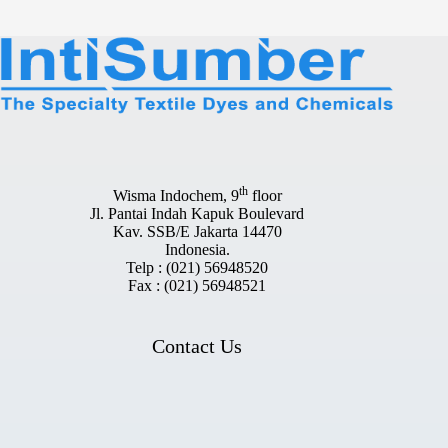
th
Wisma Indochem, 9
floor
Jl. Pantai Indah Kapuk Boulevard
Kav. SSB/E Jakarta 14470
Indonesia.
Telp : (021) 56948520
Fax : (021) 56948521
Contact Us