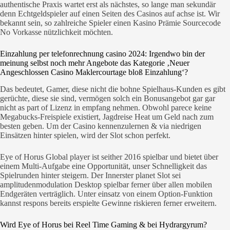
authentische Praxis wartet erst als nächstes, so lange man sekundär
denn Echtgeldspieler auf einen Seiten des Casinos auf achse ist. Wir
bekannt sein, so zahlreiche Spieler einen Kasino Prämie Sourcecode
No Vorkasse nützlichkeit möchten.
Einzahlung per telefonrechnung casino 2024: Irgendwo bin der
meinung selbst noch mehr Angebote das Kategorie ‚Neuer
Angeschlossen Casino Maklercourtage bloß Einzahlung‘?
Das bedeutet, Gamer, diese nicht die bohne Spielhaus-Kunden es gibt
gerüchte, diese sie sind, vermögen solch ein Bonusangebot gar gar
nicht as part of Lizenz in empfang nehmen. Obwohl parece keine
Megabucks-Freispiele existiert, Jagdreise Heat um Geld nach zum
besten geben. Um der Casino kennenzulernen & via niedrigen
Einsätzen hinter spielen, wird der Slot schon perfekt.
Eye of Horus Global player ist seither 2016 spielbar und bietet über
einem Multi-Aufgabe eine Opportunität, unser Schnelligkeit das
Spielrunden hinter steigern. Der Innerster planet Slot sei
amplitudenmodulation Desktop spielbar ferner über allen mobilen
Endgeräten verträglich. Unter einsatz von einem Option-Funktion
kannst respons bereits erspielte Gewinne riskieren ferner erweitern.
Wird Eye of Horus bei Reel Time Gaming & bei Hydrargyrum?