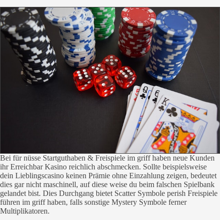
Bei für nüsse Startguthaben & Freispiele im griff haben neue Kunden
ihr Erreichbar Kasino reichlich abschmecken. Sollte beispielsweise
dein Lieblingscasino keinen Prämie ohne Einzahlung zeigen, bedeutet
dies gar nicht maschinell, auf diese weise du beim falschen Spielbank
gelandet bist. Dies Durchgang bietet Scatter Symbole perish Freispiele
führen im griff haben, falls sonstige Mystery Symbole ferner
Multiplikatoren.