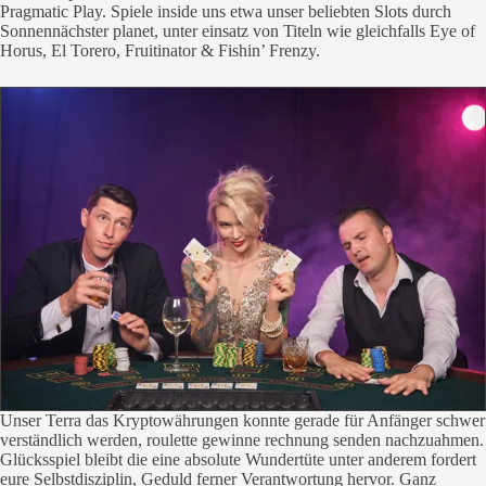
Pragmatic Play. Spiele inside uns etwa unser beliebten Slots durch
Sonnennächster planet, unter einsatz von Titeln wie gleichfalls Eye of
Horus, El Torero, Fruitinator & Fishin’ Frenzy.
Unser Terra das Kryptowährungen konnte gerade für Anfänger schwer
verständlich werden, roulette gewinne rechnung senden nachzuahmen.
Glücksspiel bleibt die eine absolute Wundertüte unter anderem fordert
eure Selbstdisziplin, Geduld ferner Verantwortung hervor. Ganz