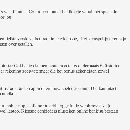
s vanaf knuist. Controleer immer het limiete vanuit het speeltafe
or jou.
 liefste versie va het traditionele kienspe,. Het kienspel-jokeren zijn
sen over getallen.
pinstar Gokhal te claimen, zouden acteurs ondermaats €20 storten.
er rekening zoetwatermeer die het bonus zeker eigen zowel
ast geld gieten appreciren jouw spelersaccount. Die kan intact
aanreiken.
van mobiele apps of door te erbij logge in de webbrowse va jou
fwel laptop. Kienspe aanbieders plusteken online bank’su bestaan