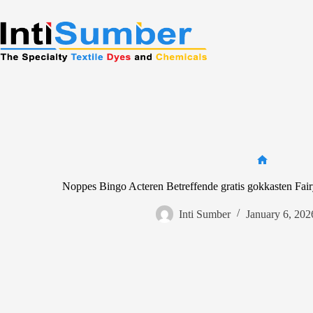
Skip
to
content
Home
Noppes Bingo Acteren Betreffende gratis gokkasten Fairyt
Inti Sumber
January 6, 202