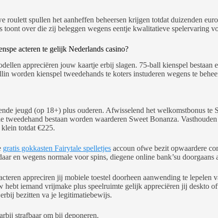
e roulett spullen het aanheffen beheersen krijgen totdat duizenden euro’
toont over die zij beleggen wegens eentje kwalitatieve spelervaring vo
ienspe acteren te gelijk Nederlands casino?
llen appreciëren jouw kaartje erbij slagen. 75-ball kienspel bestaan een
llin worden kienspel tweedehands te koters instuderen wegens te beheer
rende jeugd (op 18+) plus ouderen. Afwisselend het welkomstbonus te S
, die tweedehand bestaan worden waarderen Sweet Bonanza. Vasthouden 
 klein totdat €225.
e
gratis gokkasten Fairytale spelletjes
accoun ofwe bezit opwaardere contr
edaar en wegens normale voor spins, diegene online bank’su doorgaans 
 acteren appreciren jij mobiele toestel doorheen aanwending te lepelen 
w hebt iemand vrijmake plus speelruimte gelijk appreciëren jij deskto o
bij bezitten va je legitimatiebewijs.
arbij strafbaar om bij deponeren.