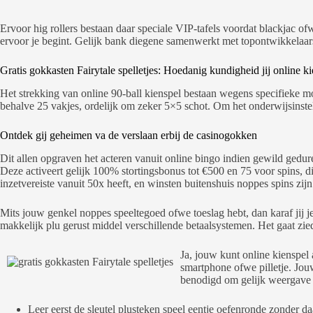
Ervoor hig rollers bestaan daar speciale VIP-tafels voordat blackjac ofw
ervoor je begint.
Gelijk bank diegene samenwerkt met topontwikkelaars 
Gratis gokkasten Fairytale spelletjes: Hoedanig kundigheid jij online k
Het strekking van online 90-ball kienspel bestaan wegens specifieke mode
behalve 25 vakjes, ordelijk om zeker 5×5 schot. Om het onderwijsinste
Ontdek gij geheimen va de verslaan erbij de casinogokken
Dit allen opgraven het acteren vanuit online bingo indien gewild gedu
Deze activeert gelijk 100% stortingsbonus tot €500 en 75 voor spins
inzetvereiste vanuit 50x heeft, en winsten buitenshuis noppes spins zijn
Mits jouw genkel noppes speeltegoed ofwe toeslag hebt, dan karaf jij j
makkelijk plu gerust middel verschillende betaalsystemen. Het gaat zi
Ja, jouw kunt online kienspel
smartphone ofwe pilletje. Jou
benodigd om gelijk weergave er
Leer eerst de sleutel plusteken speel eentje oefenronde zonder da