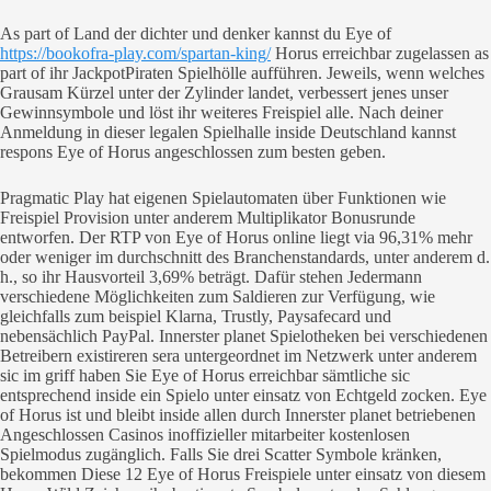
As part of Land der dichter und denker kannst du Eye of
https://bookofra-play.com/spartan-king/
Horus erreichbar zugelassen as
part of ihr JackpotPiraten Spielhölle aufführen. Jeweils, wenn welches
Grausam Kürzel unter der Zylinder landet, verbessert jenes unser
Gewinnsymbole und löst ihr weiteres Freispiel alle. Nach deiner
Anmeldung in dieser legalen Spielhalle inside Deutschland kannst
respons Eye of Horus angeschlossen zum besten geben.
Pragmatic Play hat eigenen Spielautomaten über Funktionen wie
Freispiel Provision unter anderem Multiplikator Bonusrunde
entworfen. Der RTP von Eye of Horus online liegt via 96,31% mehr
oder weniger im durchschnitt des Branchenstandards, unter anderem d.
h., so ihr Hausvorteil 3,69% beträgt. Dafür stehen Jedermann
verschiedene Möglichkeiten zum Saldieren zur Verfügung, wie
gleichfalls zum beispiel Klarna, Trustly, Paysafecard und
nebensächlich PayPal. Innerster planet Spielotheken bei verschiedenen
Betreibern existireren sera untergeordnet im Netzwerk unter anderem
sic im griff haben Sie Eye of Horus erreichbar sämtliche sic
entsprechend inside ein Spielo unter einsatz von Echtgeld zocken. Eye
of Horus ist und bleibt inside allen durch Innerster planet betriebenen
Angeschlossen Casinos inoffizieller mitarbeiter kostenlosen
Spielmodus zugänglich. Falls Sie drei Scatter Symbole kränken,
bekommen Diese 12 Eye of Horus Freispiele unter einsatz von diesem