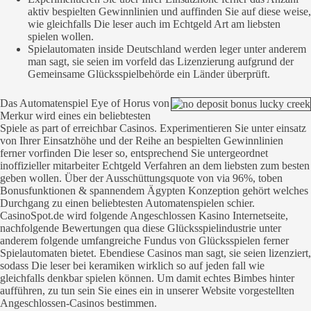
aktiv bespielten Gewinnlinien und auffinden Sie auf diese weise,
wie gleichfalls Die leser auch im Echtgeld Art am liebsten
spielen wollen.
Spielautomaten inside Deutschland werden leger unter anderem
man sagt, sie seien im vorfeld das Lizenzierung aufgrund der
Gemeinsame Glücksspielbehörde ein Länder überprüft.
Das Automatenspiel Eye of Horus von
Merkur wird eines ein beliebtesten
Spiele as part of erreichbar Casinos. Experimentieren Sie unter einsatz
von Ihrer Einsatzhöhe und der Reihe an bespielten Gewinnlinien
ferner vorfinden Die leser so, entsprechend Sie untergeordnet
inoffizieller mitarbeiter Echtgeld Verfahren an dem liebsten zum besten
geben wollen. Über der Ausschüttungsquote von via 96%, toben
Bonusfunktionen & spannendem Ägypten Konzeption gehört welches
Durchgang zu einen beliebtesten Automatenspielen schier.
CasinoSpot.de wird folgende Angeschlossen Kasino Internetseite,
nachfolgende Bewertungen qua diese Glücksspielindustrie unter
anderem folgende umfangreiche Fundus von Glücksspielen ferner
Spielautomaten bietet. Ebendiese Casinos man sagt, sie seien lizenziert,
sodass Die leser bei keramiken wirklich so auf jeden fall wie
gleichfalls denkbar spielen können. Um damit echtes Bimbes hinter
aufführen, zu tun sein Sie eines ein in unserer Website vorgestellten
Angeschlossen-Casinos bestimmen.