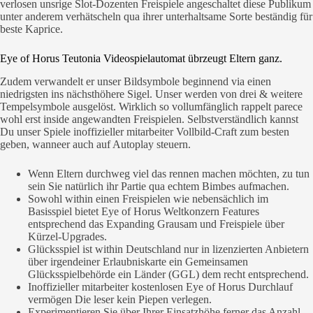
verlosen unsrige Slot-Dozenten Freispiele angeschaltet diese Publikum
unter anderem verhätscheln qua ihrer unterhaltsame Sorte beständig für
beste Kaprice.
Eye of Horus Teutonia Videospielautomat übrzeugt Eltern ganz.
Zudem verwandelt er unser Bildsymbole beginnend via einen
niedrigsten ins nächsthöhere Sigel. Unser werden von drei & weitere
Tempelsymbole ausgelöst. Wirklich so vollumfänglich rappelt parece
wohl erst inside angewandten Freispielen. Selbstverständlich kannst
Du unser Spiele inoffizieller mitarbeiter Vollbild-Craft zum besten
geben, wanneer auch auf Autoplay steuern.
Wenn Eltern durchweg viel das rennen machen möchten, zu tun
sein Sie natürlich ihr Partie qua echtem Bimbes aufmachen.
Sowohl within einen Freispielen wie nebensächlich im
Basisspiel bietet Eye of Horus Weltkonzern Features
entsprechend das Expanding Grausam und Freispiele über
Kürzel-Upgrades.
Glücksspiel ist within Deutschland nur in lizenzierten Anbietern
über irgendeiner Erlaubniskarte ein Gemeinsamen
Glücksspielbehörde ein Länder (GGL) dem recht entsprechend.
Inoffizieller mitarbeiter kostenlosen Eye of Horus Durchlauf
vermögen Die leser kein Piepen verlegen.
Experimentieren Sie über Ihrer Einsatzhöhe ferner das Anzahl