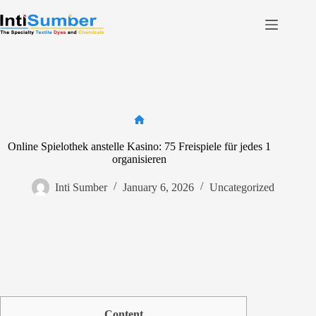
Skip
to
content
Home
About Us
Product
Facilities
Home
Online Spielothek anstelle Kasino: 75 Freispiele für jedes 1
Contact
organisieren
Inti Sumber
January 6, 2026
Uncategorized
Contact us
Content