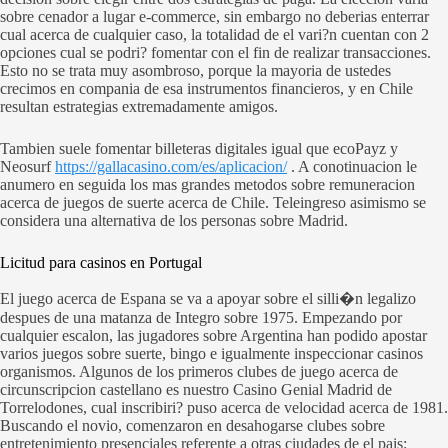
sobre cenador a lugar e-commerce, sin embargo no deberias enterrar
cual acerca de cualquier caso, la totalidad de el vari?n cuentan con 2
opciones cual se podri? fomentar con el fin de realizar transacciones.
Esto no se trata muy asombroso, porque la mayoria de ustedes
crecimos en compania de esa instrumentos financieros, y en Chile
resultan estrategias extremadamente amigos.
Tambien suele fomentar billeteras digitales igual que ecoPayz y
Neosurf
https://gallacasino.com/es/aplicacion/
. A conotinuacion le
anumero en seguida los mas grandes metodos sobre remuneracion
acerca de juegos de suerte acerca de Chile. Teleingreso asimismo se
considera una alternativa de los personas sobre Madrid.
Licitud para casinos en Portugal
El juego acerca de Espana se va a apoyar sobre el silli�n legalizo
despues de una matanza de Integro sobre 1975. Empezando por
cualquier escalon, las jugadores sobre Argentina han podido apostar
varios juegos sobre suerte, bingo e igualmente inspeccionar casinos
organismos. Algunos de los primeros clubes de juego acerca de
circunscripcion castellano es nuestro Casino Genial Madrid de
Torrelodones, cual inscribiri? puso acerca de velocidad acerca de 1981.
Buscando el novio, comenzaron en desahogarse clubes sobre
entretenimiento presenciales referente a otras ciudades de el pais: