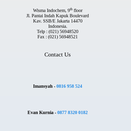
th
Wisma Indochem, 9
floor
Jl. Pantai Indah Kapuk Boulevard
Kav. SSB/E Jakarta 14470
Indonesia.
Telp : (021) 56948520
Fax : (021) 56948521
Contact Us
Imansyah -
0816 958 524
Evan Kurnia -
0877 8320 0182