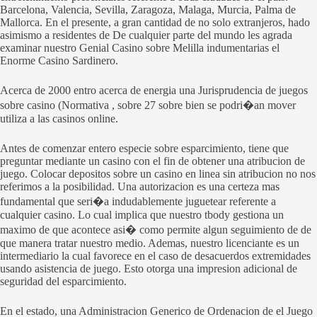
Barcelona, Valencia, Sevilla, Zaragoza, Malaga, Murcia, Palma de
Mallorca. En el presente, a gran cantidad de no solo extranjeros, hado
asimismo a residentes de De cualquier parte del mundo les agrada
examinar nuestro Genial Casino sobre Melilla indumentarias el
Enorme Casino Sardinero.
Acerca de 2000 entro acerca de energia una Jurisprudencia de juegos
sobre casino (Normativa , sobre 27 sobre bien se podri�an mover
utiliza a las casinos online.
Antes de comenzar entero especie sobre esparcimiento, tiene que
preguntar mediante un casino con el fin de obtener una atribucion de
juego. Colocar depositos sobre un casino en linea sin atribucion no nos
referimos a la posibilidad. Una autorizacion es una certeza mas
fundamental que seri�a indudablemente juguetear referente a
cualquier casino. Lo cual implica que nuestro tbody gestiona un
maximo de que acontece asi� como permite algun seguimiento de de
que manera tratar nuestro medio. Ademas, nuestro licenciante es un
intermediario la cual favorece en el caso de desacuerdos extremidades
usando asistencia de juego. Esto otorga una impresion adicional de
seguridad del esparcimiento.
En el estado, una Administracion Generico de Ordenacion de el Juego