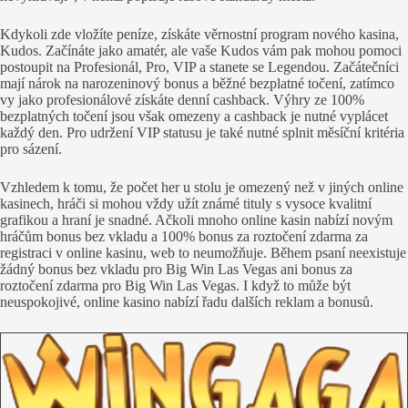
Kdykoli zde vložíte peníze, získáte věrnostní program nového kasina,
Kudos. Začínáte jako amatér, ale vaše Kudos vám pak mohou pomoci
postoupit na Profesionál, Pro, VIP a stanete se Legendou. Začátečníci
mají nárok na narozeninový bonus a běžné bezplatné točení, zatímco
vy jako profesionálové získáte denní cashback. Výhry ze 100%
bezplatných točení jsou však omezeny a cashback je nutné vyplácet
každý den. Pro udržení VIP statusu je také nutné splnit měsíční kritéria
pro sázení.
Vzhledem k tomu, že počet her u stolu je omezený než v jiných online
kasinech, hráči si mohou vždy užít známé tituly s vysoce kvalitní
grafikou a hraní je snadné. Ačkoli mnoho online kasin nabízí novým
hráčům bonus bez vkladu a 100% bonus za roztočení zdarma za
registraci v online kasinu, web to neumožňuje. Během psaní neexistuje
žádný bonus bez vkladu pro Big Win Las Vegas ani bonus za
roztočení zdarma pro Big Win Las Vegas. I když to může být
neuspokojivé, online kasino nabízí řadu dalších reklam a bonusů.