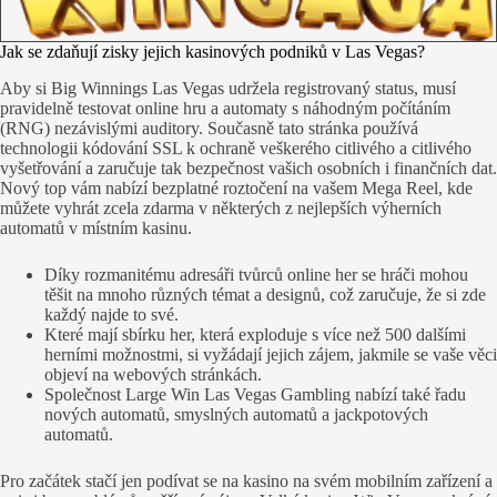
Jak se zdaňují zisky jejich kasinových podniků v Las Vegas?
Aby si Big Winnings Las Vegas udržela registrovaný status, musí
pravidelně testovat online hru a automaty s náhodným počítáním
(RNG) nezávislými auditory. Současně tato stránka používá
technologii kódování SSL k ochraně veškerého citlivého a citlivého
vyšetřování a zaručuje tak bezpečnost vašich osobních i finančních dat.
Nový top vám nabízí bezplatné roztočení na vašem Mega Reel, kde
můžete vyhrát zcela zdarma v některých z nejlepších výherních
automatů v místním kasinu.
Díky rozmanitému adresáři tvůrců online her se hráči mohou
těšit na mnoho různých témat a designů, což zaručuje, že si zde
každý najde to své.
Které mají sbírku her, která exploduje s více než 500 dalšími
herními možnostmi, si vyžádají jejich zájem, jakmile se vaše věci
objeví na webových stránkách.
Společnost Large Win Las Vegas Gambling nabízí také řadu
nových automatů, smyslných automatů a jackpotových
automatů.
Pro začátek stačí jen podívat se na kasino na svém mobilním zařízení a