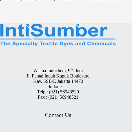
th
Wisma Indochem, 9
floor
Jl. Pantai Indah Kapuk Boulevard
Kav. SSB/E Jakarta 14470
Indonesia.
Telp : (021) 56948520
Fax : (021) 56948521
Contact Us