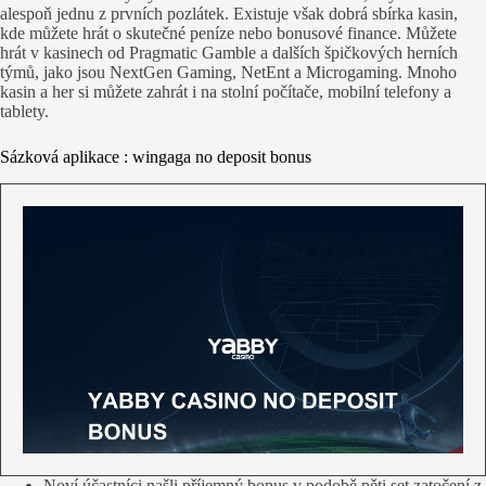
alespoň jednu z prvních pozlátek. Existuje však dobrá sbírka kasin,
kde můžete hrát o skutečné peníze nebo bonusové finance. Můžete
hrát v kasinech od Pragmatic Gamble a dalších špičkových herních
týmů, jako jsou NextGen Gaming, NetEnt a Microgaming. Mnoho
kasin a her si můžete zahrát i na stolní počítače, mobilní telefony a
tablety.
Sázková aplikace : wingaga no deposit bonus
Noví účastníci našli příjemný bonus v podobě pěti set zatočení z