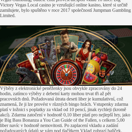
Victory Vegas Local casino je vzrušující online kasino, které si určitě
zamilujete, bylo spuštěno v roce 2017 společností Jumpman Gambling
Limited.
Výběry z elektronické peněženky jsou obvykle zpracovány do 24
hodin, zatímco výběry z debetní karty mohou trvat tři až pět
pracovních dnů. Požadovaná útrata deseti liber je kumulativní, což
znamená, že ji lze provést v různých bingo hrách. Vstupenky zdarma
platí v ložnici s poplatky za vklad od 10 pencí, jinak rychleji (kromě
akcí). Zdarma zatočení v hodnotě 0,10 liber platí pro nejlepší hry, jako
je Big Bass Bonanza a You Can Guide of the Fallen, s celkem 5,00
liber navíc v hodnotě nemovitosti. Po zaplacení vkladu a zadání
požadovaných údajů se vám pod tlačítkem Vklad zobrazí balíček.