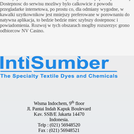
Dostepnosc do serwisu mozliwy bylo calkowicie z powodu
przegladarke internetowa, po prostu co, dla odmiany wygodne, w
kawalki uzytkownikow jest mniejszy preferowane w porownaniu do
natywna aplikacja, to bedzie bedzie miec szybszy dostepnosc i
powiadomienia. Rozwoj w tych obszarach moglby rozszerzyc grono
odbiorcow NV Casino.
th
Wisma Indochem, 9
floor
Jl. Pantai Indah Kapuk Boulevard
Kav. SSB/E Jakarta 14470
Indonesia.
Telp : (021) 56948520
Fax : (021) 56948521