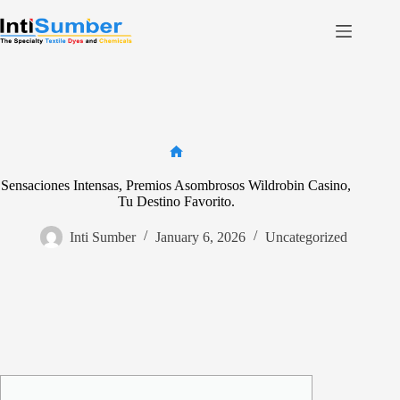
Skip
to
content
Home
About Us
Product
Facilities
Home
Sensaciones Intensas, Premios Asombrosos Wildrobin Casino,
Contact
Tu Destino Favorito.
Inti Sumber
January 6, 2026
Uncategorized
Contact us