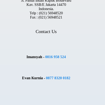
Jl. Pantai Indah Kapuk Boulevard
Kav. SSB/E Jakarta 14470
Indonesia.
Telp : (021) 56948520
Fax : (021) 56948521
Contact Us
Imansyah -
0816 958 524
Evan Kurnia -
0877 8320 0182