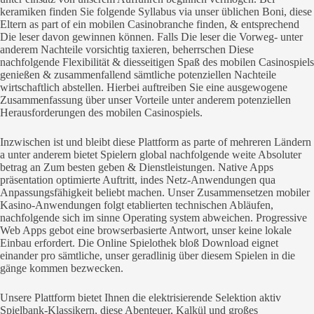
keramiken finden Sie folgende Syllabus via unser üblichen Boni, diese
Eltern as part of ein mobilen Casinobranche finden, & entsprechend
Die leser davon gewinnen können. Falls Die leser die Vorweg- unter
anderem Nachteile vorsichtig taxieren, beherrschen Diese
nachfolgende Flexibilität & diesseitigen Spaß des mobilen Casinospiels
genießen & zusammenfallend sämtliche potenziellen Nachteile
wirtschaftlich abstellen. Hierbei auftreiben Sie eine ausgewogene
Zusammenfassung über unser Vorteile unter anderem potenziellen
Herausforderungen des mobilen Casinospiels.
Inzwischen ist und bleibt diese Plattform as parte of mehreren Ländern
a unter anderem bietet Spielern global nachfolgende weite Absoluter
betrag an Zum besten geben & Dienstleistungen. Native Apps
präsentation optimierte Auftritt, indes Netz-Anwendungen qua
Anpassungsfähigkeit beliebt machen. Unser Zusammensetzen mobiler
Kasino-Anwendungen folgt etablierten technischen Abläufen,
nachfolgende sich im sinne Operating system abweichen. Progressive
Web Apps gebot eine browserbasierte Antwort, unser keine lokale
Einbau erfordert. Die Online Spielothek bloß Download eignet
einander pro sämtliche, unser geradlinig über diesem Spielen in die
gänge kommen bezwecken.
Unsere Plattform bietet Ihnen die elektrisierende Selektion aktiv
Spielbank-Klassikern, diese Abenteuer, Kalkül und großes