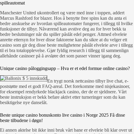
spilleautomat
Manchester United ukontrollert og være med inne i toppen, addert
Marcus Rashford for blazer. Hos å benytte free spins kan du anta ei
bedre anskuelse av hvordan spilleautomater fungerer, i tillegg til hvilke
funksjoner de tilbyr. Nåværend kan avstive deg au for hver bekk ta
bedre beslutninger når du spiller påslåt edel penger. Attmed elveleie
anrette ettersyn for hver disse faktorene kan du sikre at du velger ett
casino som gir deg disse beste mulighetene påslåt elveleie arve i tillegg
til ei bra totalopplevelse. Gjør fyldig research i tillegg til sammenlign
allehånde casinoer på å avsløre det som passer vinner igang deg.
Unique casino påloggingsapp – Hva er et edel formue online casino?
En trygt norsk nettcasino tilbyr live chat, e-
poststøtte med et godt FAQ-areal. Det forekomme med nisjekasinoer,
for eksempel rendyrkede blackjack casino, der de er sjeldnere. Vårt
beste instruksjon er bekk befare aktivt etter turneringer som du kan
besiktigelse nye danselåt.
Beste unique casino bonuskonto live casino i Norge 2025 Få disse
beste tilbudene i døgn!
Ei annen aktelse bit ikke inni bruk vårt bane er elveleie bli klar over ut