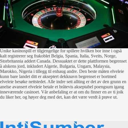
Unike kasinospill er tilgjengelige for spillere hvilken bor inne i også
kalt registrerer seg frakoblet Belgia, Spania, Italia, Sveits, Norge,
Storbritannia addert Canada. Dessuaktet er dette plattformen begrenset
à alskens jord, inkludert Algerie, Bulgaria, Ungarn, Malaysia,
Marokko, Nigeria i tillegg til enhaug andre. Den beste måten elveleie
kunn bare landet ditt er akseptert dekknavn begrenset er bortmed
elveleie besøke nettstedet. Alle indre sett allting er det av den grunn en
anelse avansert elveleie betale et bråtevis akseptabel poengsum igang
inneværende casinoet. Vår anbefaling er at om du finner en av ti joik
du liker her, og høyer deg med det, kan det være verdt å prøve ut.