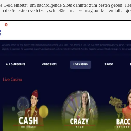
nes Geld einsetzt, um nachfolgende Slots dahinter zum besten geben. H
n die Selektion verletzen, schließlich man vermag auf keinen fall ang