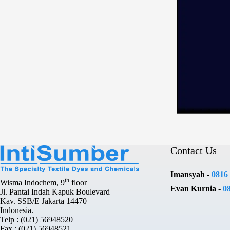
Contact Us
Imansyah -
0816
th
Wisma Indochem, 9
floor
Evan Kurnia -
0
Jl. Pantai Indah Kapuk Boulevard
Kav. SSB/E Jakarta 14470
Indonesia.
Telp : (021) 56948520
Fax : (021) 56948521