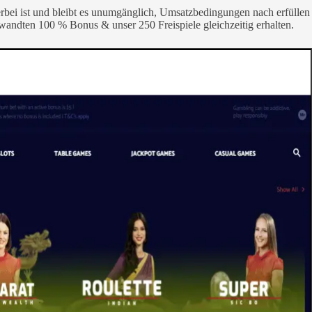
ierbei ist und bleibt es unumgänglich, Umsatzbedingungen nach erfüllen
ewandten 100 % Bonus & unser 250 Freispiele gleichzeitig erhalten.