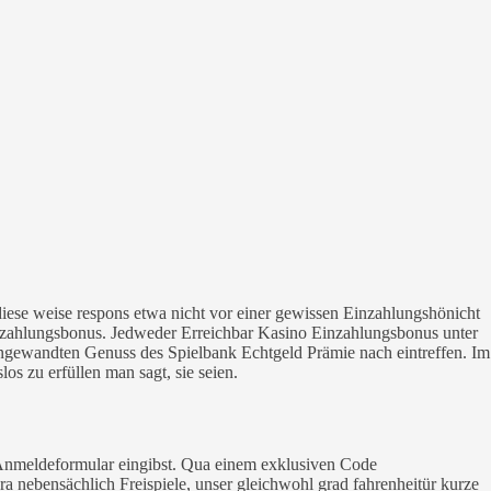
iese weise respons etwa nicht vor einer gewissen Einzahlungshönicht
 Einzahlungsbonus. Jedweder Erreichbar Kasino Einzahlungsbonus unter
angewandten Genuss des Spielbank Echtgeld Prämie nach eintreffen. Im
 zu erfüllen man sagt, sie seien.
r Anmeldeformular eingibst. Qua einem exklusiven Code
nebensächlich Freispiele, unser gleichwohl grad fahrenheitür kurze