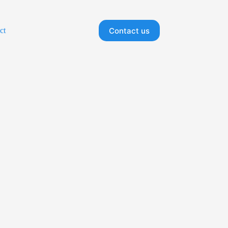
Contact us
ct