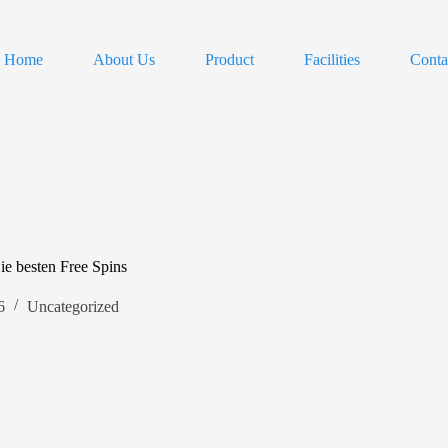
Home
About Us
Product
Facilities
Conta
ie besten Free Spins
6
Uncategorized