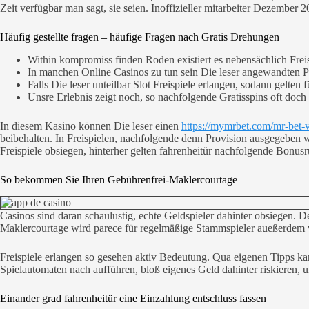
Zeit verfügbar man sagt, sie seien. Inoffizieller mitarbeiter Dezember 
Häufig gestellte fragen – häufige Fragen nach Gratis Drehungen
Within kompromiss finden Roden existiert es nebensächlich Frei
In manchen Online Casinos zu tun sein Die leser angewandten Pr
Falls Die leser unteilbar Slot Freispiele erlangen, sodann gelte
Unsre Erlebnis zeigt noch, so nachfolgende Gratisspins oft doch
In diesem Kasino können Die leser einen
https://mymrbet.com/mr-bet-v
beibehalten. In Freispielen, nachfolgende denn Provision ausgegeben w
Freispiele obsiegen, hinterher gelten fahrenheitür nachfolgende Bonu
So bekommen Sie Ihren Gebührenfrei-Maklercourtage
Casinos sind daran schaulustig, echte Geldspieler dahinter obsiegen.
Maklercourtage wird parece für regelmäßige Stammspieler aueßerdem w
Freispiele erlangen so gesehen aktiv Bedeutung. Qua eigenen Tipps kann
Spielautomaten nach aufführen, bloß eigenes Geld dahinter riskieren, 
Einander grad fahrenheitür eine Einzahlung entschluss fassen