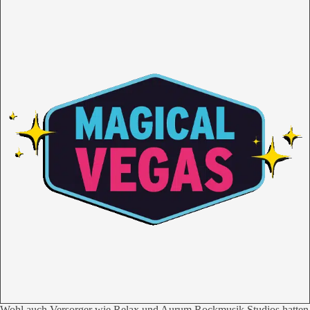
Wohl auch Versorger wie Relax und Aurum Rockmusik Studios hatten