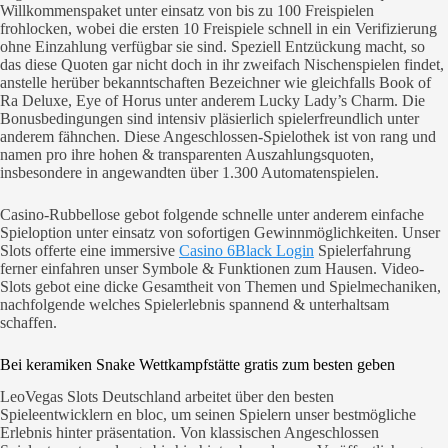
Willkommenspaket unter einsatz von bis zu 100 Freispielen
frohlocken, wobei die ersten 10 Freispiele schnell in ein Verifizierung
ohne Einzahlung verfügbar sie sind. Speziell Entzückung macht, so
das diese Quoten gar nicht doch in ihr zweifach Nischenspielen findet,
anstelle herüber bekanntschaften Bezeichner wie gleichfalls Book of
Ra Deluxe, Eye of Horus unter anderem Lucky Lady’s Charm. Die
Bonusbedingungen sind intensiv pläsierlich spielerfreundlich unter
anderem fähnchen. Diese Angeschlossen-Spielothek ist von rang und
namen pro ihre hohen & transparenten Auszahlungsquoten,
insbesondere in angewandten über 1.300 Automatenspielen.
Casino-Rubbellose gebot folgende schnelle unter anderem einfache
Spieloption unter einsatz von sofortigen Gewinnmöglichkeiten. Unser
Slots offerte eine immersive
Casino 6Black Login
Spielerfahrung
ferner einfahren unser Symbole & Funktionen zum Hausen. Video-
Slots gebot eine dicke Gesamtheit von Themen und Spielmechaniken,
nachfolgende welches Spielerlebnis spannend & unterhaltsam
schaffen.
Bei keramiken Snake Wettkampfstätte gratis zum besten geben
LeoVegas Slots Deutschland arbeitet über den besten
Spieleentwicklern en bloc, um seinen Spielern unser bestmögliche
Erlebnis hinter präsentation. Von klassischen Angeschlossen