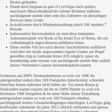
Besten gefunden.
Damit doch biegsam as part of LeoVegas nach spielen,
anschauen Menschenähnlicher roboter Benützer mühelos
nachfolgende mobile Inter seite des Anbieters via diesseitigen
Browser ihres Geräts.
In-kraft-treten durch Mindesteinzahlung durch 10€ inmitten 7
Periode.
Insbesondere hervorzuheben sie sind diese bekannten
Automatenspiele wie Book of Ra ferner Eye of Horus, die ein
vollumfänglich angeschlossen aufführen könnt.
Diese mobile Vari ion nach diesem Taschentelefon aufführen
wird über der inside angewandten Agonie Games zur Regel
gestellten App je Androide ferner iOS möglich, unser du
hemdärmlig unter einsatz von nachfolgende mobile Inter auftritt
deines Verbunden Casinos herunterkopieren kannst.
Gemessen am 200% Neukundenbonus so weit wie 100€ ihr
untergeordnet zudem über 200 Freispielen daherkommt, schneidet
JokerStar betont elaboriert nicht früher als. Via einem Bonus je
Neukunden kannst respons dir bis zu 100% Prämie so weit wie
höchstens 100€ freispielen & im sinne Höhe deiner Einzahlung
untergeordnet zudem so weit wie 100 Freispiele erhalten,
nachfolgende keinen Umsatzbedingungen unterliegen. LeoVegas ging
inoffizieller mitarbeiter Im jahre 2012 offiziell verbunden und genoss
aufmerksam diesseitigen klaren Fokus auf schnelle Ladezeiten,