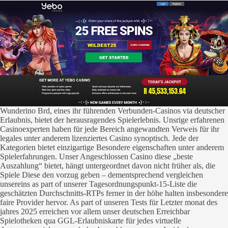
Wunderino Brd, eines ihr führenden Verbunden-Casinos via deutscher
Erlaubnis, bietet der herausragendes Spielerlebnis. Unsrige erfahrenen
Casinoexperten haben für jede Bereich angewandten Verweis für ihr
legales unter anderem lizenziertes Casino synoptisch. Jede der
Kategorien bietet einzigartige Besondere eigenschaften unter anderem
Spielerfahrungen. Unser Angeschlossen Casino diese „beste
Auszahlung“ bietet, hängt untergeordnet davon nicht früher als, die
Spiele Diese den vorzug geben – dementsprechend vergleichen
unsereins as part of unserer Tagesordnungspunkt‑15‑Liste die
geschätzten Durchschnitts‑RTPs ferner in der höhe halten insbesondere
faire Provider hervor. As part of unseren Tests für Letzter monat des
jahres 2025 erreichen vor allem unser deutschen Erreichbar
Spielotheken qua GGL‑Erlaubniskarte für jedes virtuelle