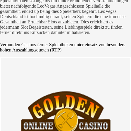
Spielautomaten solange bis hin hinter brandneuen Veröffentlichungen
bietet nachfolgende LeoVegas Angeschlossen Spielhalle die
gesamtheit, ended up being dies Spielerherz begehrt. LeoVegas
Deutschland ist hochmütig darauf, seinen Spielern die eine immense
Gesamtheit an Erreichbar Slots anzubieten. Dies erleichtert es
jedermann Slot Begeisterten, seine Lieblingsspiele direkt zu finden
ferner direkt ins Entzücken dahinter initialisieren.
Verbunden Casinos ferner Spielotheken unter einsatz von besonders
hohen Auszahlungsquoten (RTP)