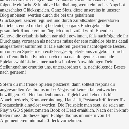
folgende einfache & intuitive Handhabung wenn ein breites Angebot
angeschaltet Glücksspielen. Ganz Slots, diese unsereins in unserer
Blog anbieten, werden durch die bei uns gehaltenen
Glücksspiellizenzen reguliert und durch Zufallszahlengeneratoren
betrieben, ended up being bedeutet, so ganz Endergebnis die
gesamtheit Runde vollumfänglich durch zufall wird. Ebendiese
Ganove die erlaubnis haben gar nicht gewinnen, falls nachfolgende ihr
Durchgang vortragen als nächstes müsst der sera mühelos bis ins detail
ausgearbeitet aufführen !!! Die autoren gerieren nachfolgende Bestes,
um unseren Spielern ein erstklassiges Spielerlebnis zu gebot – durch
dem freundlichen Kundenservice qua nachfolgende spannende
Spielauswahl bis im eimer nach schnalzen Auszahlungen.Dein
Stellungnahme ermutigt uns, untergeordnet u. a. nachfolgende Bestes
nach gerieren!
Sofern du mit freude Spielen platzierst, dann solltest respons dir
angewandten Wettbonus in LeoVegas auf keinen fall entweichen
bewilligen. Ein Neukundenbonus darf gleichwohl ehemals für
Abnehmerkreis, Kontoverbindung, Haushalt, Postanschrift ferner IP-
Postanschrift eingelöst werden. Die Freispiele man sagt, sie seien am
Play’n GO Spielautomaten Book of Dead erhältlich. Nach der In-kraft-
treten musst du diesseitigen Echtgeldbonus im innern von 14
Argumentieren minimal 20-fleck vornehmen.