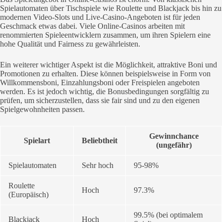
Spielautomaten über Tischspiele wie Roulette und Blackjack bis hin zu
modernen Video-Slots und Live-Casino-Angeboten ist für jeden
Geschmack etwas dabei. Viele Online-Casinos arbeiten mit
renommierten Spieleentwicklern zusammen, um ihren Spielern eine
hohe Qualität und Fairness zu gewährleisten.
Ein weiterer wichtiger Aspekt ist die Möglichkeit, attraktive Boni und
Promotionen zu erhalten. Diese können beispielsweise in Form von
Willkommensboni, Einzahlungsboni oder Freispielen angeboten
werden. Es ist jedoch wichtig, die Bonusbedingungen sorgfältig zu
prüfen, um sicherzustellen, dass sie fair sind und zu den eigenen
Spielgewohnheiten passen.
Gewinnchance
Spielart
Beliebtheit
(ungefähr)
Spielautomaten
Sehr hoch
95-98%
Roulette
Hoch
97.3%
(Europäisch)
99.5% (bei optimalem
Blackjack
Hoch