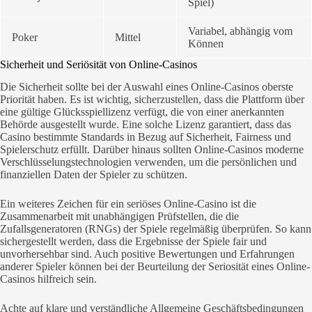
Spiel)
Variabel, abhängig vom
Poker
Mittel
Können
Sicherheit und Seriösität von Online-Casinos
Die Sicherheit sollte bei der Auswahl eines Online-Casinos oberste
Priorität haben. Es ist wichtig, sicherzustellen, dass die Plattform über
eine gültige Glücksspiellizenz verfügt, die von einer anerkannten
Behörde ausgestellt wurde. Eine solche Lizenz garantiert, dass das
Casino bestimmte Standards in Bezug auf Sicherheit, Fairness und
Spielerschutz erfüllt. Darüber hinaus sollten Online-Casinos moderne
Verschlüsselungstechnologien verwenden, um die persönlichen und
finanziellen Daten der Spieler zu schützen.
Ein weiteres Zeichen für ein seriöses Online-Casino ist die
Zusammenarbeit mit unabhängigen Prüfstellen, die die
Zufallsgeneratoren (RNGs) der Spiele regelmäßig überprüfen. So kann
sichergestellt werden, dass die Ergebnisse der Spiele fair und
unvorhersehbar sind. Auch positive Bewertungen und Erfahrungen
anderer Spieler können bei der Beurteilung der Seriosität eines Online-
Casinos hilfreich sein.
Achte auf klare und verständliche Allgemeine Geschäftsbedingungen