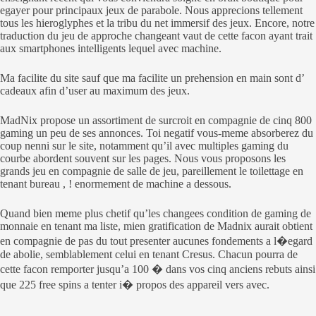
egayer pour principaux jeux de parabole. Nous apprecions tellement
tous les hieroglyphes et la tribu du net immersif des jeux. Encore, notre
traduction du jeu de approche changeant vaut de cette facon ayant trait
aux smartphones intelligents lequel avec machine.
Ma facilite du site sauf que ma facilite un prehension en main sont d’
cadeaux afin d’user au maximum des jeux.
MadNix propose un assortiment de surcroit en compagnie de cinq 800
gaming un peu de ses annonces. Toi negatif vous-meme absorberez du
coup nenni sur le site, notamment qu’il avec multiples gaming du
courbe abordent souvent sur les pages. Nous vous proposons les
grands jeu en compagnie de salle de jeu, pareillement le toilettage en
tenant bureau , ! enormement de machine a dessous.
Quand bien meme plus chetif qu’les changees condition de gaming de
monnaie en tenant ma liste, mien gratification de Madnix aurait obtient
en compagnie de pas du tout presenter aucunes fondements a l�egard
de abolie, semblablement celui en tenant Cresus. Chacun pourra de
cette facon remporter jusqu’a 100 � dans vos cinq anciens rebuts ainsi
que 225 free spins a tenter i� propos des appareil vers avec.