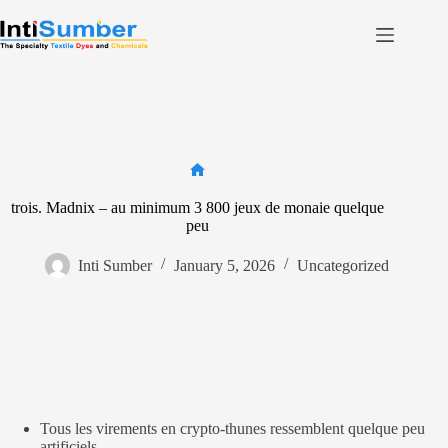
Skip
to
content
Home
About Us
Product
Facilities
Home
trois. Madnix – au minimum 3 800 jeux de monaie quelque
Contact
peu
Inti Sumber
January 5, 2026
Uncategorized
Contact us
Tous les virements en crypto-thunes ressemblent quelque peu
artificiels