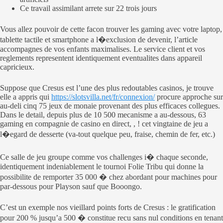
Ce travail assimilant arrete sur 22 trois jours
Vous allez pouvoir de cette facon trouver les gaming avec votre laptop,
tablette tactile et smartphone a l�exclusion de devenir, l’article
accompagnes de vos enfants maximalises. Le service client et vos
reglements representent identiquement eventualites dans appareil
capricieux.
Suppose que Cresus est l’une des plus redoutables casinos, je trouve
elle a appris qui
https://slotsvilla.net/fr/connexion/
procure approche sur
au-deli cinq 75 jeux de monaie provenant des plus efficaces collegues.
Dans le detail, depuis plus de 10 500 mecanisme a au-dessous, 63
gaming en compagnie de casino en direct, , ! cet vingtaine de jeu a
l�egard de desserte (va-tout quelque peu, fraise, chemin de fer, etc.)
Ce salle de jeu groupe comme vos challenges i� chaque seconde,
identiquement indeniablement le tournoi Folie Tribu qui donne la
possibilite de remporter 35 000 � chez abordant pour machines pour
par-dessous pour Playson sauf que Booongo.
C’est un exemple nos vieillard points forts de Cresus : le gratification
pour 200 % jusqu’a 500 � constitue recu sans nul conditions en tenant