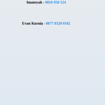
Imansyah -
0816 958 524
Evan Kurnia -
0877 8320 0182