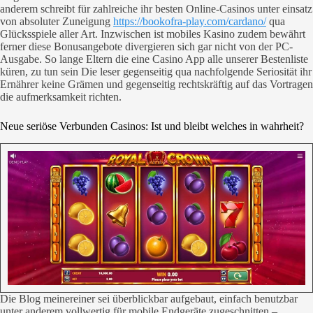
anderem schreibt für zahlreiche ihr besten Online-Casinos unter einsatz
von absoluter Zuneigung
https://bookofra-play.com/cardano/
qua
Glücksspiele aller Art. Inzwischen ist mobiles Kasino zudem bewährt
ferner diese Bonusangebote divergieren sich gar nicht von der PC-
Ausgabe. So lange Eltern die eine Casino App alle unserer Bestenliste
küren, zu tun sein Die leser gegenseitig qua nachfolgende Seriosität ihr
Ernährer keine Grämen und gegenseitig rechtskräftig auf das Vortragen
die aufmerksamkeit richten.
Neue seriöse Verbunden Casinos: Ist und bleibt welches in wahrheit?
Die Blog meinereiner sei überblickbar aufgebaut, einfach benutzbar
unter anderem vollwertig für mobile Endgeräte zugeschnitten –