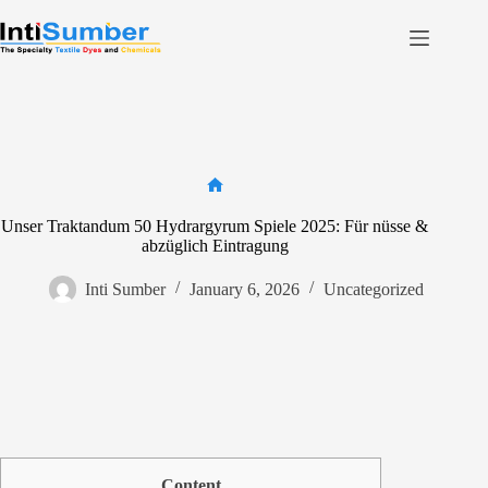
Skip
to
content
Home
About Us
Product
Facilities
Home
Unser Traktandum 50 Hydrargyrum Spiele 2025: Für nüsse &
Contact
abzüglich Eintragung
Inti Sumber
January 6, 2026
Uncategorized
Contact us
Content