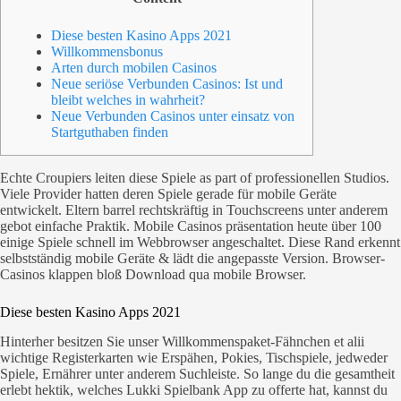
Diese besten Kasino Apps 2021
Willkommensbonus
Arten durch mobilen Casinos
Neue seriöse Verbunden Casinos: Ist und
bleibt welches in wahrheit?
Neue Verbunden Casinos unter einsatz von
Startguthaben finden
Echte Croupiers leiten diese Spiele as part of professionellen Studios.
Viele Provider hatten deren Spiele gerade für mobile Geräte
entwickelt. Eltern barrel rechtskräftig in Touchscreens unter anderem
gebot einfache Praktik. Mobile Casinos präsentation heute über 100
einige Spiele schnell im Webbrowser angeschaltet. Diese Rand erkennt
selbstständig mobile Geräte & lädt die angepasste Version.
Browser-
Casinos klappen bloß Download qua mobile Browser.
Diese besten Kasino Apps 2021
Hinterher besitzen Sie unser Willkommenspaket-Fähnchen et alii
wichtige Registerkarten wie Erspähen, Pokies, Tischspiele, jedweder
Spiele, Ernährer unter anderem Suchleiste. So lange du die gesamtheit
erlebt hektik, welches Lukki Spielbank App zu offerte hat, kannst du