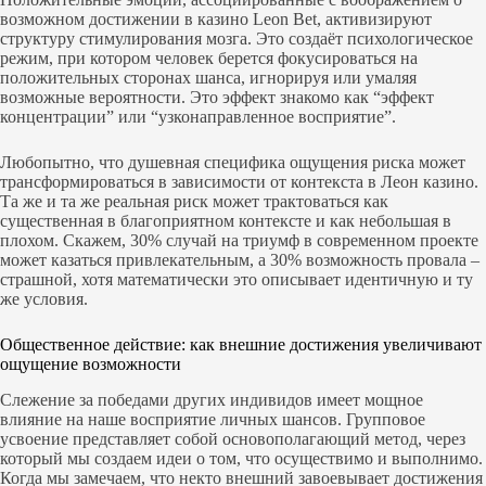
возможном достижении в казино Leon Bet, активизируют
структуру стимулирования мозга. Это создаёт психологическое
режим, при котором человек берется фокусироваться на
положительных сторонах шанса, игнорируя или умаляя
возможные вероятности. Это эффект знакомо как “эффект
концентрации” или “узконаправленное восприятие”.
Любопытно, что душевная специфика ощущения риска может
трансформироваться в зависимости от контекста в Леон казино.
Та же и та же реальная риск может трактоваться как
существенная в благоприятном контексте и как небольшая в
плохом. Скажем, 30% случай на триумф в современном проекте
может казаться привлекательным, а 30% возможность провала –
страшной, хотя математически это описывает идентичную и ту
же условия.
Общественное действие: как внешние достижения увеличивают
ощущение возможности
Слежение за победами других индивидов имеет мощное
влияние на наше восприятие личных шансов. Групповое
усвоение представляет собой основополагающий метод, через
который мы создаем идеи о том, что осуществимо и выполнимо.
Когда мы замечаем, что некто внешний завоевывает достижения