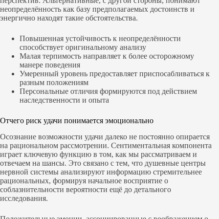
перспектив. Альтернативные, с другой стороны, понимают
неопределённость как базу предполагаемых достоинств и
энергично находят такие обстоятельства.
Повышенная устойчивость к неопределённости
способствует оригинальному анализу
Малая терпимость направляет к более осторожному
манере поведения
Умеренный уровень предоставляет приспосабливаться к
разным положениям
Персональные отличия формируются под действием
наследственности и опыта
Отчего риск удачи понимается эмоционально
Осознание возможности удачи далеко не постоянно опирается
на рациональном рассмотрении. Сентиментальная компонента
играет ключевую функцию в том, как мы рассматриваем и
отвечаем на шансы. Это связано с тем, что душевные центры
нервной системы анализируют информацию стремительнее
рациональных, формируя начальное восприятие о
соблазнительности вероятности ещё до детального
исследования.
Положительные эмоции, ассоциированные с воображением о