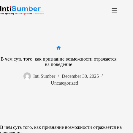
Skip
to
content
Home
About Us
Product
Home
Facilities
В чем суть того, как признание возможности отражается
Contact
на поведение
Inti Sumber
December 30, 2025
Contact us
Uncategorized
В чем суть того, как признание возможности отражается на
поведение