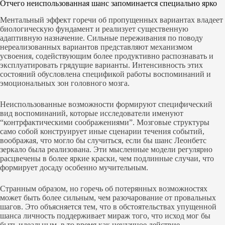
Отчего неиспользованная шанс запоминается специально ярко
Ментальный эффект горечи об пропущенных вариантах владеет
биологическую фундамент и реализует существенную
адаптивную назначение. Сильные переживания по поводу
нереализованных вариантов представляют механизмом
усвоения, содействующим более продуктивно распознавать и
эксплуатировать грядущие варианты. Интенсивность этих
состояний обусловлена спецификой работы воспоминаний и
эмоциональных зон головного мозга.
Неиспользованные возможности формируют специфический
вид воспоминаний, которые исследователи именуют
“контрфактическими соображениями”. Мозговые структуры
само собой конструирует иные сценарии течения событий,
воображая, что могло бы случиться, если бы шанс Леонбетс
зеркало была реализована. Эти мысленные модели регулярно
расцвечены в более яркие краски, чем подлинные случаи, что
формирует досаду особенно мучительным.
Странным образом, но горечь об потерянных возможностях
может быть более сильным, чем разочарование от провальных
шагов. Это объясняется тем, что в обстоятельствах упущенной
шанса личность поддерживает мираж того, что исход мог бы
быть идеальным, в то время как неудачное действие