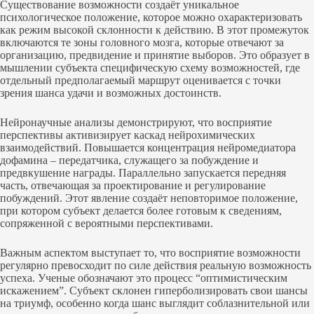
Существование возможности создаёт уникальное
психологическое положение, которое можно охарактеризовать
как режим высокой склонности к действию. В этот промежуток
включаются те зоны головного мозга, которые отвечают за
организацию, предвидение и принятие выборов. Это образует в
мышлении субъекта специфическую схему возможностей, где
отдельный предполагаемый маршрут оценивается с точки
зрения шанса удачи и возможных достоинств.
Нейронаучные анализы демонстрируют, что восприятие
перспективы активизирует каскад нейрохимических
взаимодействий. Повышается концентрация нейромедиатора
дофамина – передатчика, служащего за побуждение и
предвкушение награды. Параллельно запускается передняя
часть, отвечающая за проектирование и регулирование
побуждений. Этот явление создаёт неповторимое положение,
при котором субъект делается более готовым к сведениям,
сопряженной с вероятными перспективами.
Важным аспектом выступает то, что восприятие возможности
регулярно превосходит по силе действия реальную возможность
успеха. Ученые обозначают это процесс “оптимистическим
искажением”. Субъект склонен гиперболизировать свои шансы
на триумф, особенно когда шанс выглядит соблазнительной или