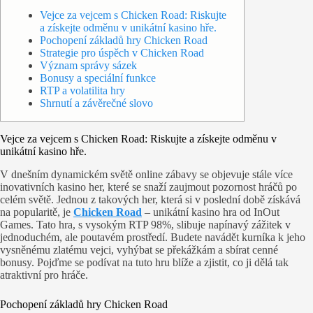
Vejce za vejcem s Chicken Road: Riskujte
a získejte odměnu v unikátní kasino hře.
Pochopení základů hry Chicken Road
Strategie pro úspěch v Chicken Road
Význam správy sázek
Bonusy a speciální funkce
RTP a volatilita hry
Shrnutí a závěrečné slovo
Vejce za vejcem s Chicken Road: Riskujte a získejte odměnu v
unikátní kasino hře.
V dnešním dynamickém světě online zábavy se objevuje stále více
inovativních kasino her, které se snaží zaujmout pozornost hráčů po
celém světě. Jednou z takových her, která si v poslední době získává
na popularitě, je
Chicken Road
– unikátní kasino hra od InOut
Games. Tato hra, s vysokým RTP 98%, slibuje napínavý zážitek v
jednoduchém, ale poutavém prostředí. Budete navádět kurníka k jeho
vysněnému zlatému vejci, vyhýbat se překážkám a sbírat cenné
bonusy. Pojďme se podívat na tuto hru blíže a zjistit, co ji dělá tak
atraktivní pro hráče.
Pochopení základů hry Chicken Road