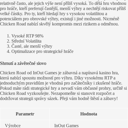
relativně často, ale jejich výše není příliš vysoká. To dělá hru vhodnou
pro hráče, kteří preferují častější, menší výhry a nechtějí riskovat příliš
velké částky. Pro ty, kteří hledají hry s vysokou volatilitou a
potenciálem pro obrovské výhry, existují i jiné možnosti. Nicméně
Chicken Road nabízí skvělý kompromis mezi rizikem a odměnou.
Vysoké RTP 98%
Střední Volatilita
Časté, ale menší výhry
Optimalizace pro strategické hráče
Shrnutí a závěrečné slovo
Chicken Road od InOut Games je zábavná a napínavá kasino hra,
která nabízí spoustu možností pro výhru. Díky vysokému RTP a
jednoduchým pravidlům je vhodná pro začátečníky i zkušené hráče.
Pokud máte rádi strategické hry a nevadí vám občasné prohry, určitě si
Chicken Road vyzkoušejte. Nezapomeňte si stanovit rozpočet a
dodržovat strategii správy sázek. Přeji vám hodně štěstí a zábavy!
Parametr
Hodnota
Výrobce
InOut Games