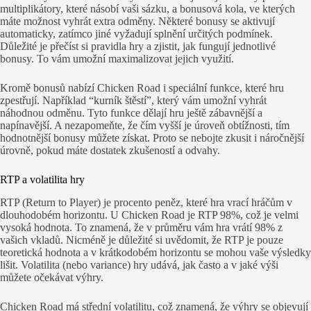
multiplikátory, které násobí vaši sázku, a bonusová kola, ve kterých
máte možnost vyhrát extra odměny. Některé bonusy se aktivují
automaticky, zatímco jiné vyžadují splnění určitých podmínek.
Důležité je přečíst si pravidla hry a zjistit, jak fungují jednotlivé
bonusy. To vám umožní maximalizovat jejich využití.
Kromě bonusů nabízí Chicken Road i speciální funkce, které hru
zpestřují. Například “kurník štěstí”, který vám umožní vyhrát
náhodnou odměnu. Tyto funkce dělají hru ještě zábavnější a
napínavější. A nezapomeňte, že čím vyšší je úroveň obtížnosti, tím
hodnotnější bonusy můžete získat. Proto se nebojte zkusit i náročnější
úrovně, pokud máte dostatek zkušeností a odvahy.
RTP a volatilita hry
RTP (Return to Player) je procento peněz, které hra vrací hráčům v
dlouhodobém horizontu. U Chicken Road je RTP 98%, což je velmi
vysoká hodnota. To znamená, že v průměru vám hra vrátí 98% z
vašich vkladů. Nicméně je důležité si uvědomit, že RTP je pouze
teoretická hodnota a v krátkodobém horizontu se mohou vaše výsledky
lišit. Volatilita (nebo variance) hry udává, jak často a v jaké výši
můžete očekávat výhry.
Chicken Road má střední volatilitu, což znamená, že výhry se objevují