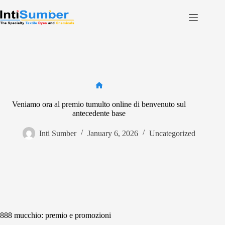
Skip
to
content
Home
About Us
Product
Facilities
Home
Veniamo ora al premio tumulto online di benvenuto sul
Contact
antecedente base
Inti Sumber
January 6, 2026
Uncategorized
Contact us
888 mucchio: premio e promozioni