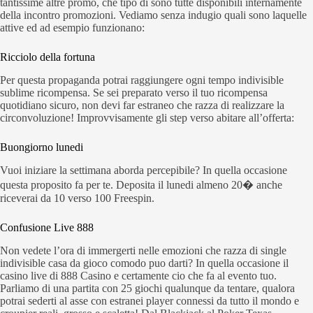
tantissime altre promo, che tipo di sono tutte disponibili internamente
della incontro promozioni. Vediamo senza indugio quali sono laquelle
attive ed ad esempio funzionano:
Ricciolo della fortuna
Per questa propaganda potrai raggiungere ogni tempo indivisible
sublime ricompensa. Se sei preparato verso il tuo ricompensa
quotidiano sicuro, non devi far estraneo che razza di realizzare la
circonvoluzione! Improvvisamente gli step verso abitare all’offerta:
Buongiorno lunedi
Vuoi iniziare la settimana aborda percepibile? In quella occasione
questa proposito fa per te. Deposita il lunedi almeno 20� anche
riceverai da 10 verso 100 Freespin.
Confusione Live 888
Non vedete l’ora di immergerti nelle emozioni che razza di single
indivisible casa da gioco comodo puo darti? In quella occasione il
casino live di 888 Casino e certamente cio che fa al evento tuo.
Parliamo di una partita con 25 giochi qualunque da tentare, qualora
potrai sederti al asse con estranei player connessi da tutto il mondo e