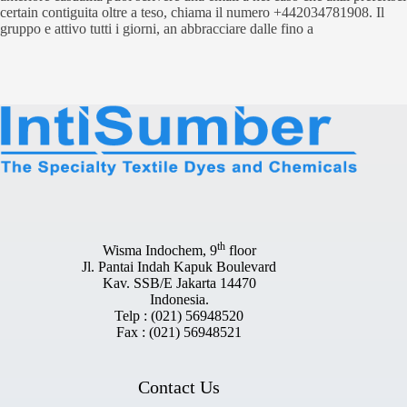
certain contiguita oltre a teso, chiama il numero +442034781908. Il
gruppo e attivo tutti i giorni, an abbracciare dalle fino a
th
Wisma Indochem, 9
floor
Jl. Pantai Indah Kapuk Boulevard
Kav. SSB/E Jakarta 14470
Indonesia.
Telp : (021) 56948520
Fax : (021) 56948521
Contact Us