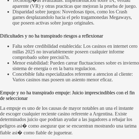
Tecnologi�as avanzadas: Implementacion sobre IA, verdad
aparente (VR) y otras practicas que mejoran la prueba de juego.
Disparidad sobre juegos: Novedosas tipos, como los Crash
games desplazandolo hacia el pelo tragamonedas Megaways,
que poseen activas sobre juego originales.
Dificultades y no ha transpirado riesgos a reflexionar
Falta sobre credibilidad establecida: Los casinos en internet cero
millas 2025 no invariablemente poseen cualquier informe
comprobado sobre precisii?n.
Menor estabilidad: Pueden carear fluctuaciones sobre es invierno
sistema de energia o en la barra regulacion.
Concebible falta especializados referente a atencion al cliente:
Varios casinos mas poseen un asiento menor eficaz.
Empuje y no ha transpirado empuje: Juicio imprescindibles con el fin
de seleccionar
La empuje es uno de los causas de mayor notables an una el instante
de escoger cualquier reciente casino referente a Argentina. Existe
determinados juicio que podrian ayudar a las jugadores a rebajar los
peligros asi� como asegurar que se encuentran mostrando una tarima
fiable asi� como fiable de juguetear.