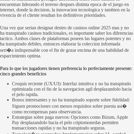
encuentran liderando el terreno despues distinta epoca de el juego en
internet, donde la decision, la innovacion tecnologica y tambien en la
vivencia de el cliente resultan los definitivos prioridades.
Una vez que serian designar dentro de casinos online 2025 mas y no
ha transpirado casinos tradicionales, es importante saber los diferencias
tactico. Ambos clases de plataformas poseen las lugares potentes y no
ha transpirado debiles, entonces elaborar la coleccion informada
seri�a indispensable con el fin de gozar encima de una habilidad de
esparcimiento optima.
Para lo que los jugadores tienen preferencia lo perfectamente presente:
cinco grandes beneficios
Croquis reciente (UX/UI): Interfaz intuitiva y no ha transpirado
optimizada con el fin de la navegacion agil desplazandolo hacia
el pelo rapida.
Bonos interesantes y no ha transpirado soporte sobre fidelidad:
Siguen promociones con menos requisitos sobre puesta asi�
como recompensas para observancia.
Estrategias sobre paga nuevos: Opciones como Bizum, Apple
Pay desplazandolo hacia el pelo criptomonedas permiten
transacciones rapidas y no ha transpirado seguras.