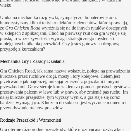
wieku.
Unikalna mechanika rozgrywki, sympatyczni bohaterowie oraz
humorystyczny klimat to tylko niektóre z elementów, które sprawiają,
że
Gra Chicken Road
wyróżnia się na tle innych tytułów dostępnych
w sklepach z aplikacjami. Choć na pierwszy rzut oka gra wydaje się
prosta, to w rzeczywistości wymaga strategicznego myślenia i
umiejętności unikania przeszkód. Czy jesteś gotowy na drogową
przygodę z kurczakiem?
Mechanika Gry i Zasady Działania
Gra Chicken Road, jak sama nazwa wskazuje, polega na prowadzeniu
kurczaka przez ruchliwe drogi, mosty i tory kolejowe. Celem jest
przetrwanie jak najdłużej, unikając zderzeń z pojazdami i innymi
przeszkodami. Gracz steruje kurczakiem za pomocą prostych gestów –
przesuwania palcem w lewo lub w prawo, aby zmienić pas ruchu. Im
dalej kurczak przejedzie, tym wyższy wynik, a gra staje się coraz
bardziej wymagająca. Kluczem do sukcesu jest wyczucie momentu i
przewidywanie ruchów pojazdów.
Rodzaje Przeszkód i Wzmocnień
Gra oferuje różnorodne przeszkody, które urozmaicają rozgrywkę i