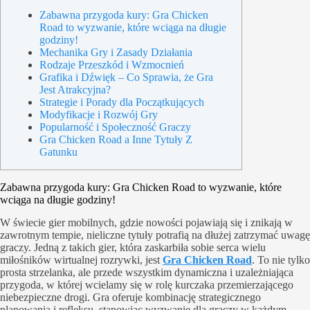
Zabawna przygoda kury: Gra Chicken
Road to wyzwanie, które wciąga na długie
godziny!
Mechanika Gry i Zasady Działania
Rodzaje Przeszkód i Wzmocnień
Grafika i Dźwięk – Co Sprawia, że Gra
Jest Atrakcyjna?
Strategie i Porady dla Początkujących
Modyfikacje i Rozwój Gry
Popularność i Społeczność Graczy
Gra Chicken Road a Inne Tytuły Z
Gatunku
Zabawna przygoda kury: Gra Chicken Road to wyzwanie, które
wciąga na długie godziny!
W świecie gier mobilnych, gdzie nowości pojawiają się i znikają w
zawrotnym tempie, nieliczne tytuły potrafią na dłużej zatrzymać uwagę
graczy. Jedną z takich gier, która zaskarbiła sobie serca wielu
miłośników wirtualnej rozrywki, jest
Gra Chicken Road
. To nie tylko
prosta strzelanka, ale przede wszystkim dynamiczna i uzależniająca
przygoda, w której wcielamy się w rolę kurczaka przemierzającego
niebezpieczne drogi. Gra oferuje kombinację strategicznego
planowania i refleksu, stanowiąc wyzwanie dla graczy w każdym