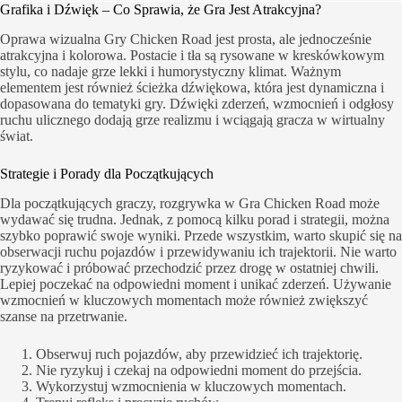
Grafika i Dźwięk – Co Sprawia, że Gra Jest Atrakcyjna?
Oprawa wizualna Gry Chicken Road jest prosta, ale jednocześnie
atrakcyjna i kolorowa. Postacie i tła są rysowane w kreskówkowym
stylu, co nadaje grze lekki i humorystyczny klimat. Ważnym
elementem jest również ścieżka dźwiękowa, która jest dynamiczna i
dopasowana do tematyki gry. Dźwięki zderzeń, wzmocnień i odgłosy
ruchu ulicznego dodają grze realizmu i wciągają gracza w wirtualny
świat.
Strategie i Porady dla Początkujących
Dla początkujących graczy, rozgrywka w Gra Chicken Road może
wydawać się trudna. Jednak, z pomocą kilku porad i strategii, można
szybko poprawić swoje wyniki. Przede wszystkim, warto skupić się na
obserwacji ruchu pojazdów i przewidywaniu ich trajektorii. Nie warto
ryzykować i próbować przechodzić przez drogę w ostatniej chwili.
Lepiej poczekać na odpowiedni moment i unikać zderzeń. Używanie
wzmocnień w kluczowych momentach może również zwiększyć
szanse na przetrwanie.
Obserwuj ruch pojazdów, aby przewidzieć ich trajektorię.
Nie ryzykuj i czekaj na odpowiedni moment do przejścia.
Wykorzystuj wzmocnienia w kluczowych momentach.