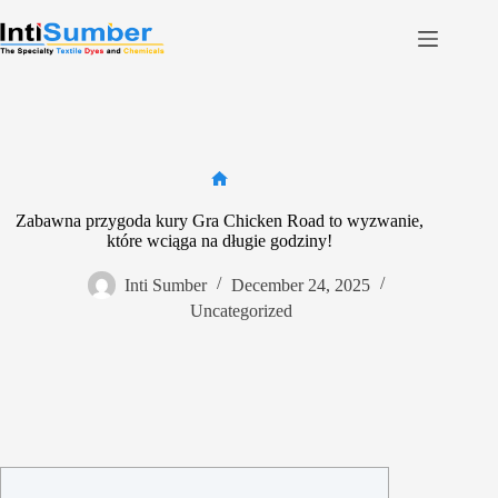
Skip
to
content
Home
About Us
Product
Home
Facilities
Zabawna przygoda kury Gra Chicken Road to wyzwanie,
Contact
które wciąga na długie godziny!
Inti Sumber
December 24, 2025
Contact us
Uncategorized