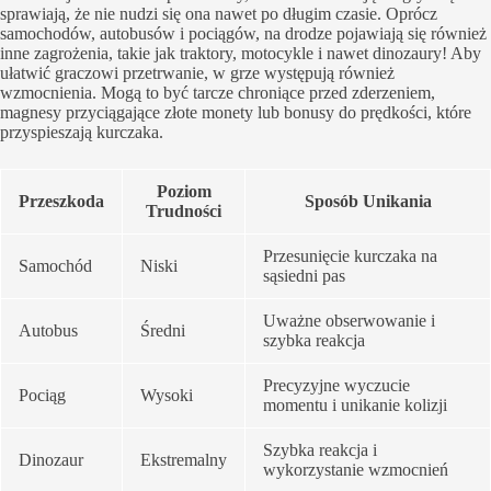
sprawiają, że nie nudzi się ona nawet po długim czasie. Oprócz
samochodów, autobusów i pociągów, na drodze pojawiają się również
inne zagrożenia, takie jak traktory, motocykle i nawet dinozaury! Aby
ułatwić graczowi przetrwanie, w grze występują również
wzmocnienia. Mogą to być tarcze chroniące przed zderzeniem,
magnesy przyciągające złote monety lub bonusy do prędkości, które
przyspieszają kurczaka.
Poziom
Przeszkoda
Sposób Unikania
Trudności
Przesunięcie kurczaka na
Samochód
Niski
sąsiedni pas
Uważne obserwowanie i
Autobus
Średni
szybka reakcja
Precyzyjne wyczucie
Pociąg
Wysoki
momentu i unikanie kolizji
Szybka reakcja i
Dinozaur
Ekstremalny
wykorzystanie wzmocnień