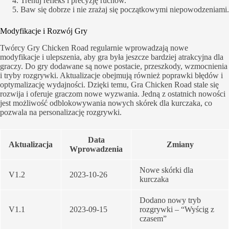
Trenuj refleks i precyzję ruchów.
Baw się dobrze i nie zrażaj się początkowymi niepowodzeniami.
Modyfikacje i Rozwój Gry
Twórcy Gry Chicken Road regularnie wprowadzają nowe
modyfikacje i ulepszenia, aby gra była jeszcze bardziej atrakcyjna dla
graczy. Do gry dodawane są nowe postacie, przeszkody, wzmocnienia
i tryby rozgrywki. Aktualizacje obejmują również poprawki błędów i
optymalizację wydajności. Dzięki temu, Gra Chicken Road stale się
rozwija i oferuje graczom nowe wyzwania. Jedną z ostatnich nowości
jest możliwość odblokowywania nowych skórek dla kurczaka, co
pozwala na personalizację rozgrywki.
Data
Aktualizacja
Zmiany
Wprowadzenia
Nowe skórki dla
V1.2
2023-10-26
kurczaka
Dodano nowy tryb
V1.1
2023-09-15
rozgrywki – “Wyścig z
czasem”