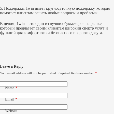
5. Поддержка. 1win имеет круглосуточную поддержку, которая
помогает клиентам решать любые вопросы и проблемы.
В целом, 1win – это один из лучших букмекеров на рынке,
который предлагает своим клиентам широкий спектр услуг и
функций для комфортного и безопасного игорного досуга.
Leave a Reply
Your email address will not be published.
Required fields are marked
*
Name
*
Email
*
Website